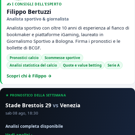
✍️ I CONSIGLI DELL'ESPERTO
Filippo Bertuzzi
Analista sportivo & giornalista
Analista sportivo con oltre 10 anni di esperienza al fianco di
bookmaker e piattaforme iGaming, laureato in
Giornalismo Sportivo a Bologna. Firma i pronostici e le
bollette di BCGF.
Pronostici calcio
Scommesse sportive
Analisi statistica del calcio
Quote e value betting
Serie A
Scopri chi è Filippo →
★ PRONOSTICO DELLA SETTIMANA
Stade Brestois 29
vs
Venezia
sab 08 ago, 18:30
Analisi completa disponibile
Vedi analisi ›