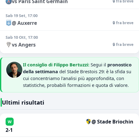
vs Paris Saint Germain
🔒 fra breve
Sab 19 Set, 17:00
@ Auxerre
🔒 fra breve
Sab 10 Ott, 17:00
vs Angers
🔒 fra breve
Il consiglio di Filippo Bertuzzi:
Segui il
pronostico
della settimana
del Stade Brestois 29: è la sfida su
cui concentriamo l'analisi più approfondita, con
statistiche, probabili formazioni e quota di valore.
Ultimi risultati
@ Stade Briochin
W
2-1