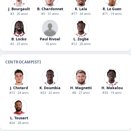
J. Bourgault
B. Chardonnet
K. Lala
R. Le Guen
#3 · 20 anni
#5 · 31 anni
#77 · 34 anni
#71 · 19 anni
B. Locko
Paul Rivoal
L. Zogbe
#2 · 23 anni
· 18 anni
#12 · 20 anni
CENTROCAMPISTI
J. Chotard
K. Doumbia
H. Magnetti
H. Makalou
#13 · 24 anni
#23 · 22 anni
#8 · 27 anni
#33 · 19 anni
L. Tousart
#24 · 28 anni