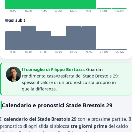
0-15
16-30
31-45
46-60
61-75
76-90
91-105
106-120
Gol subiti
0-15
16-30
31-45
46-60
61-75
76-90
91-105
106-120
Il consiglio di Filippo Bertuzzi:
Guarda il
rendimento casa/trasferta del Stade Brestois 29:
spesso il valore di un pronostico sta proprio in
quella differenza.
Calendario e pronostici Stade Brestois 29
Il
calendario del Stade Brestois 29
con le prossime partite. Il
pronostico di ogni sfida si sblocca
tre giorni prima
del calcio