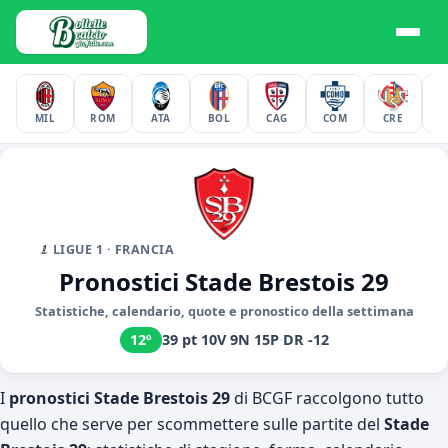
MIL
ROM
ATA
BOL
CAG
COM
CRE
F
LIGUE 1 · FRANCIA
Pronostici Stade Brestois 29
Statistiche, calendario, quote e pronostico della settimana
12º
39 pt
·
10V 9N 15P
·
DR -12
I
pronostici Stade Brestois 29
di BCGF raccolgono tutto
quello che serve per scommettere sulle partite del
Stade