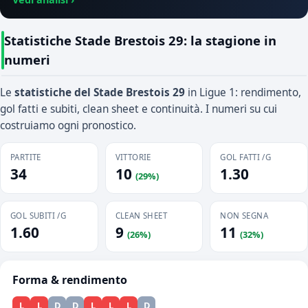
Statistiche Stade Brestois 29: la stagione in
numeri
Le
statistiche del Stade Brestois 29
in Ligue 1: rendimento,
gol fatti e subiti, clean sheet e continuità. I numeri su cui
costruiamo ogni pronostico.
PARTITE
VITTORIE
GOL FATTI /G
34
10
1.30
(29%)
GOL SUBITI /G
CLEAN SHEET
NON SEGNA
1.60
9
11
(26%)
(32%)
Forma & rendimento
L
L
D
D
L
L
L
D