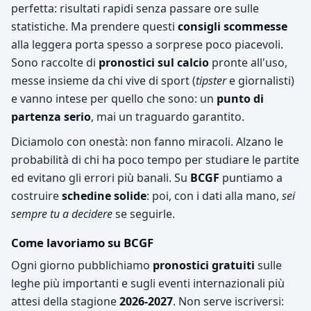
perfetta: risultati rapidi senza passare ore sulle
statistiche. Ma prendere questi
consigli scommesse
alla leggera porta spesso a sorprese poco piacevoli.
Sono raccolte di
pronostici sul calcio
pronte all'uso,
messe insieme da chi vive di sport (
tipster
e giornalisti)
e vanno intese per quello che sono: un
punto di
partenza serio
, mai un traguardo garantito.
Diciamolo con onestà: non fanno miracoli. Alzano le
probabilità di chi ha poco tempo per studiare le partite
ed evitano gli errori più banali. Su
BCGF
puntiamo a
costruire
schedine solide
: poi, con i dati alla mano,
sei
sempre tu a decidere
se seguirle.
Come lavoriamo su BCGF
Ogni giorno pubblichiamo
pronostici gratuiti
sulle
leghe più importanti e sugli eventi internazionali più
attesi della stagione
2026-2027
. Non serve iscriversi: