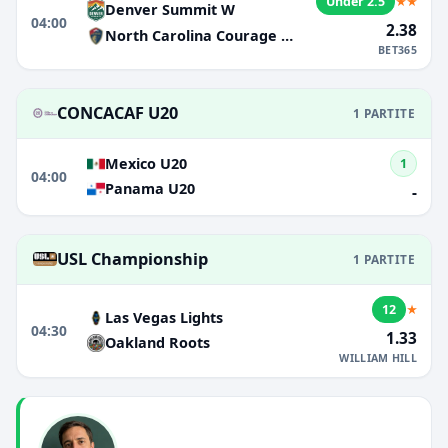
Under 2.5
★★
Denver Summit W
04:00
2.38
North Carolina Courage W
BET365
CONCACAF U20
1 PARTITE
Mexico U20
1
04:00
Panama U20
-
USL Championship
1 PARTITE
12
★
Las Vegas Lights
04:30
1.33
Oakland Roots
WILLIAM HILL