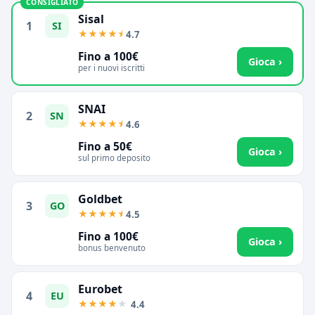
CONSIGLIATO
Sisal
1
SI
★
★
★
★
★
4.7
Fino a 100€
Gioca ›
per i nuovi iscritti
SNAI
2
SN
★
★
★
★
★
4.6
Fino a 50€
Gioca ›
sul primo deposito
Goldbet
3
GO
★
★
★
★
★
4.5
Fino a 100€
Gioca ›
bonus benvenuto
Eurobet
4
EU
★
★
★
★
★
4.4