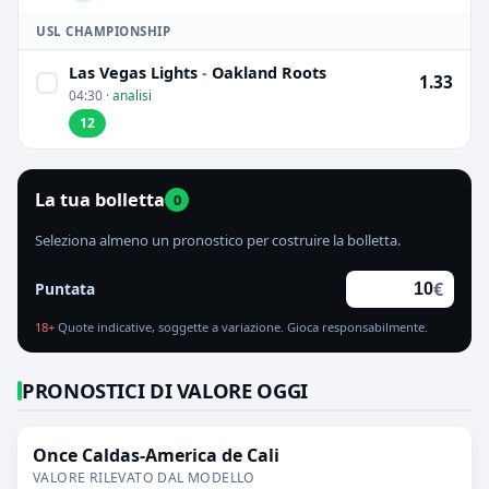
USL CHAMPIONSHIP
Las Vegas Lights
-
Oakland Roots
1.33
04:30 ·
analisi
12
La tua bolletta
0
Seleziona almeno un pronostico per costruire la bolletta.
€
Puntata
18+
Quote indicative, soggette a variazione. Gioca responsabilmente.
PRONOSTICI DI VALORE OGGI
Once Caldas-America de Cali
VALORE RILEVATO DAL MODELLO