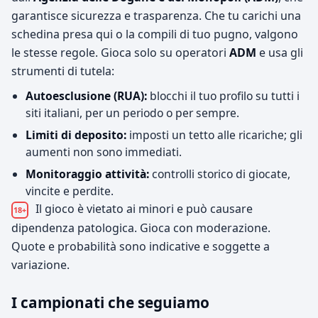
garantisce sicurezza e trasparenza. Che tu carichi una
schedina presa qui o la compili di tuo pugno, valgono
le stesse regole. Gioca solo su operatori
ADM
e usa gli
strumenti di tutela:
Autoesclusione (RUA):
blocchi il tuo profilo su tutti i
siti italiani, per un periodo o per sempre.
Limiti di deposito:
imposti un tetto alle ricariche; gli
aumenti non sono immediati.
Monitoraggio attività:
controlli storico di giocate,
vincite e perdite.
Il gioco è vietato ai minori e può causare
18+
dipendenza patologica. Gioca con moderazione.
Quote e probabilità sono indicative e soggette a
variazione.
I campionati che seguiamo