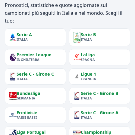
Pronostici, statistiche e quote aggiornate sui
campionati più seguiti in Italia e nel mondo. Scegli il
tuo:
Serie A
Serie B
ITALIA
ITALIA
Premier League
LaLiga
INGHILTERRA
SPAGNA
Serie C - Girone C
Ligue 1
ITALIA
FRANCIA
Bundesliga
Serie C - Girone B
GERMANIA
ITALIA
Eredivisie
Serie C - Girone A
PAESI BASSI
ITALIA
Liga Portugal
Championship