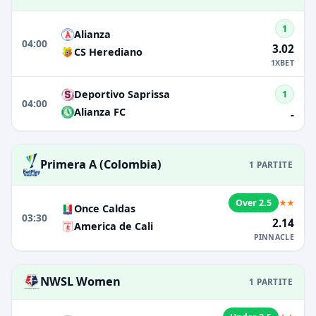
1
Alianza
04:00
3.02
CS Herediano
1XBET
Deportivo Saprissa
1
04:00
Alianza FC
-
Primera A (Colombia)
1 PARTITE
Over 2.5
★★
Once Caldas
03:30
2.14
America de Cali
PINNACLE
NWSL Women
1 PARTITE