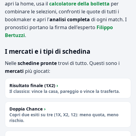
apri la home, usa il
calcolatore della bolletta
per
combinare le selezioni, confronti le quote di tutti i
bookmaker e apri l'
analisi completa
di ogni match. I
pronostici portano la firma dell'esperto
Filippo
Bertuzzi
.
I mercati e i tipi di schedina
Nelle
schedine pronte
trovi di tutto. Questi sono i
mercati
più giocati:
Risultato finale (1X2)
›
Il classico: vince la casa, pareggio o vince la trasferta.
Doppia Chance
›
Copri due esiti su tre (1X, X2, 12): meno quota, meno
rischio.