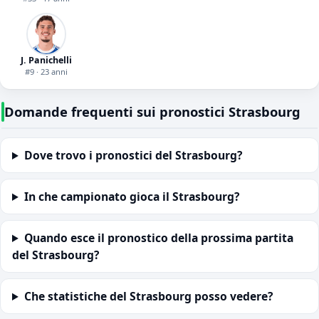
J. Panichelli
#9 · 23 anni
Domande frequenti sui pronostici Strasbourg
Dove trovo i pronostici del Strasbourg?
In che campionato gioca il Strasbourg?
Quando esce il pronostico della prossima partita
del Strasbourg?
Che statistiche del Strasbourg posso vedere?