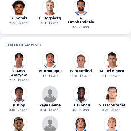
Y. Gomis
L. Høgsberg
A.
Omobamidele
#35 · 20 anni
#24 · 19 anni
#2 · 23 anni
CENTROCAMPISTI
S. Amo-
M. Amougou
B. Brantlind
M. Del Blanco
Ameyaw
#17 · 19 anni
#26 · 17 anni
#11 · 22 anni
#27 · 19 anni
P. Diop
Yaya Diémé
D. Diongu
S. El Mourabet
#18 · 22 anni
#34 · 18 anni
#6 · 19 anni
#29 · 20 anni