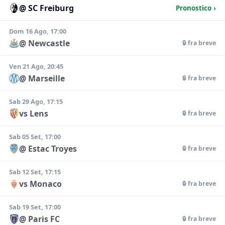
@ SC Freiburg
Pronostico ›
Dom 16 Ago, 17:00
@ Newcastle
🔒 fra breve
Ven 21 Ago, 20:45
@ Marseille
🔒 fra breve
Sab 29 Ago, 17:15
vs Lens
🔒 fra breve
Sab 05 Set, 17:00
@ Estac Troyes
🔒 fra breve
Sab 12 Set, 17:15
vs Monaco
🔒 fra breve
Sab 19 Set, 17:00
@ Paris FC
🔒 fra breve