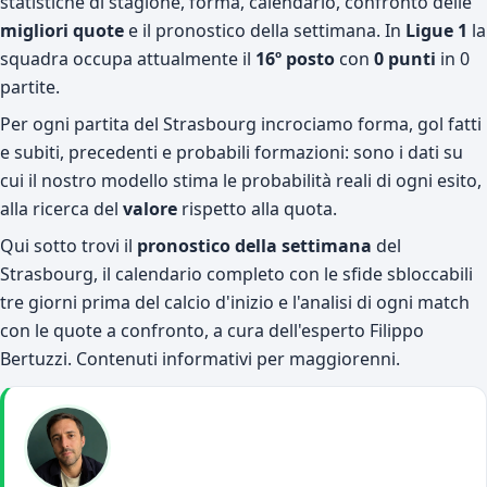
statistiche di stagione, forma, calendario, confronto delle
migliori quote
e il pronostico della settimana. In
Ligue 1
la
squadra occupa attualmente il
16º posto
con
0 punti
in 0
partite.
Per ogni partita del Strasbourg incrociamo forma, gol fatti
e subiti, precedenti e probabili formazioni: sono i dati su
cui il nostro modello stima le probabilità reali di ogni esito,
alla ricerca del
valore
rispetto alla quota.
Qui sotto trovi il
pronostico della settimana
del
Strasbourg, il calendario completo con le sfide sbloccabili
tre giorni prima del calcio d'inizio e l'analisi di ogni match
con le quote a confronto, a cura dell'esperto Filippo
Bertuzzi. Contenuti informativi per maggiorenni.