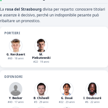
La
rosa del Strasbourg
divisa per reparto: conoscere titolari
e assenze è decisivo, perché un indisponibile pesante può
ribaltare un pronostico.
PORTIERI
G. Kerckaert
M.
Piekutowski
#60 · 18 anni
#22 · 19 anni
DIFENSORI
Y. Becker
B. Chilwell
G. Doué
I. Doukouré
#43 · 17 anni
#3 · 29 anni
#22 · 23 anni
#6 · 22 anni