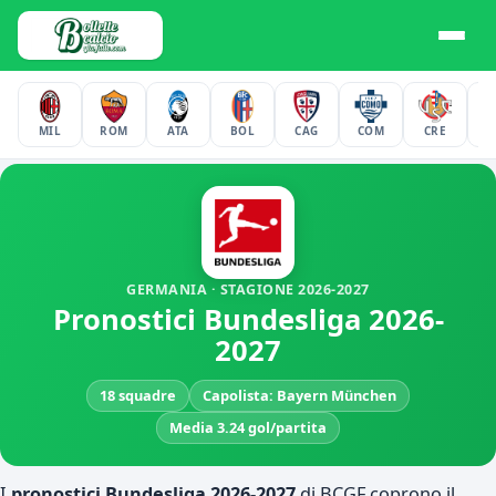
MIL
ROM
ATA
BOL
CAG
COM
CRE
F
GERMANIA · STAGIONE 2026-2027
Pronostici Bundesliga 2026-
2027
18 squadre
Capolista:
Bayern München
Media
3.24
gol/partita
I
pronostici Bundesliga 2026-2027
di BCGF coprono il