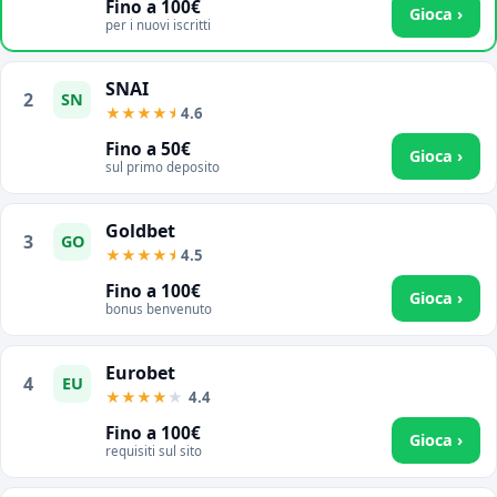
Fino a 100€
Gioca ›
per i nuovi iscritti
SNAI
2
SN
★
★
★
★
★
4.6
Fino a 50€
Gioca ›
sul primo deposito
Goldbet
3
GO
★
★
★
★
★
4.5
Fino a 100€
Gioca ›
bonus benvenuto
Eurobet
4
EU
★
★
★
★
★
4.4
Fino a 100€
Gioca ›
requisiti sul sito