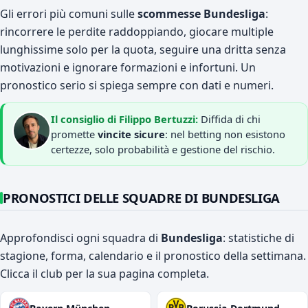
Gli errori più comuni sulle
scommesse Bundesliga
:
rincorrere le perdite raddoppiando, giocare multiple
lunghissime solo per la quota, seguire una dritta senza
motivazioni e ignorare formazioni e infortuni. Un
pronostico serio si spiega sempre con dati e numeri.
Il consiglio di Filippo Bertuzzi:
Diffida di chi
promette
vincite sicure
: nel betting non esistono
certezze, solo probabilità e gestione del rischio.
PRONOSTICI DELLE SQUADRE DI BUNDESLIGA
Approfondisci ogni squadra di
Bundesliga
: statistiche di
stagione, forma, calendario e il pronostico della settimana.
Clicca il club per la sua pagina completa.