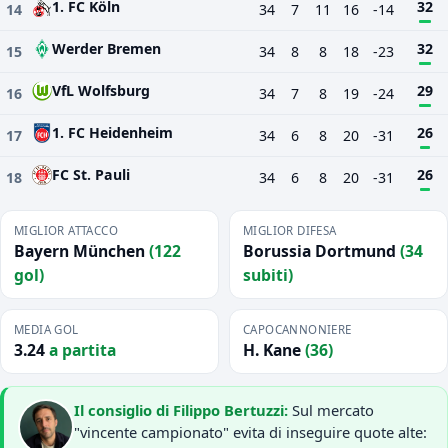
1. FC Köln
32
14
34
7
11
16
-14
Werder Bremen
32
15
34
8
8
18
-23
VfL Wolfsburg
29
16
34
7
8
19
-24
1. FC Heidenheim
26
17
34
6
8
20
-31
FC St. Pauli
26
18
34
6
8
20
-31
MIGLIOR ATTACCO
MIGLIOR DIFESA
Bayern München
(122
Borussia Dortmund
(34
gol)
subiti)
MEDIA GOL
CAPOCANNONIERE
3.24
a partita
H. Kane
(36)
Il consiglio di Filippo Bertuzzi:
Sul mercato
"vincente campionato" evita di inseguire quote alte: