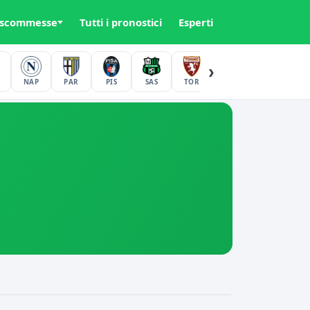
 scommesse
Tutti i pronostici
Esperti
›
NAP
PAR
PIS
SAS
TOR
UDI
VER