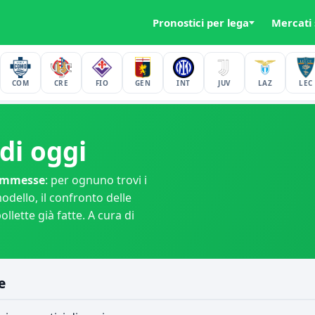
Pronostici per lega
Mercati
COM
CRE
FIO
GEN
INT
JUV
LAZ
LEC
 di oggi
ommesse
: per ognuno trovi i
odello, il confronto delle
ollette già fatte. A cura di
e