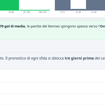
76-90
91-105
106-120
0-15
16-30
31-45
.70 gol di media
, le partite del Rennes spingono spesso verso l'
Ov
e. Il pronostico di ogni sfida si sblocca
tre giorni prima
del cal