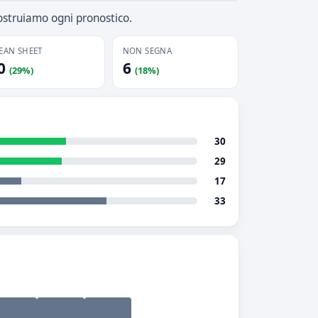
 costruiamo ogni pronostico.
EAN SHEET
NON SEGNA
0
6
(29%)
(18%)
30
29
17
33