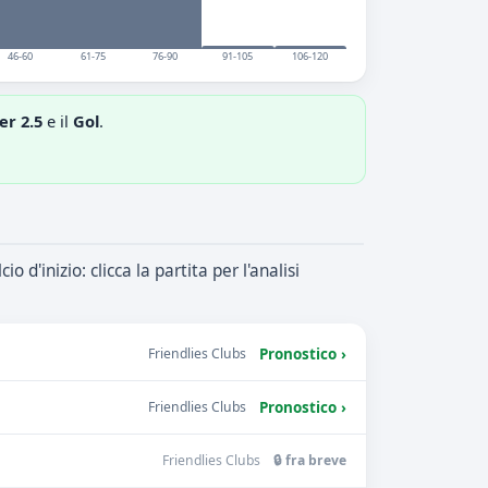
46-60
61-75
76-90
91-105
106-120
er 2.5
e il
Gol
.
cio d'inizio: clicca la partita per l'analisi
Friendlies Clubs
Pronostico ›
Friendlies Clubs
Pronostico ›
Friendlies Clubs
🔒 fra breve