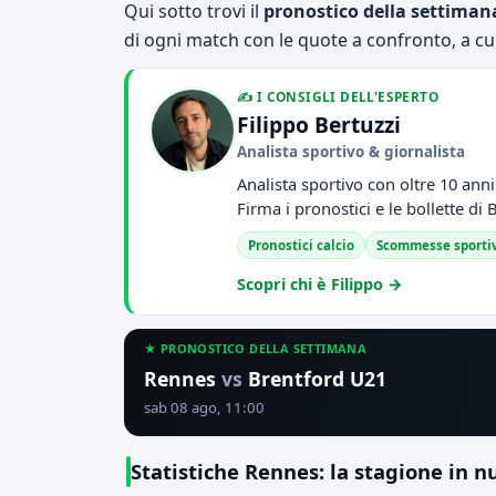
Qui sotto trovi il
pronostico della settiman
di ogni match con le quote a confronto, a cu
✍️ I CONSIGLI DELL'ESPERTO
Filippo Bertuzzi
Analista sportivo & giornalista
Analista sportivo con oltre 10 an
Firma i pronostici e le bollette di
Pronostici calcio
Scommesse sporti
Scopri chi è Filippo →
★ PRONOSTICO DELLA SETTIMANA
Rennes
vs
Brentford U21
sab 08 ago, 11:00
Statistiche Rennes: la stagione in 