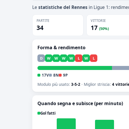
Le
statistiche del Rennes
in Ligue 1: rendimen
PARTITE
VITTORIE
34
17
(50%)
Forma & rendimento
D
W
W
W
W
L
W
L
17V
8N
9P
Modulo più usato:
3-5-2
· Miglior striscia:
4 vittori
Quando segna e subisce (per minuto)
Gol fatti