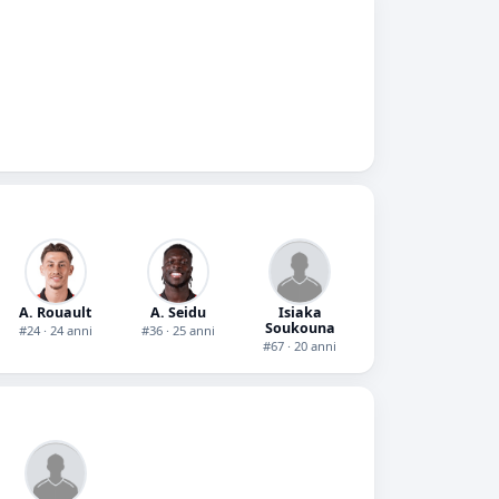
A. Rouault
A. Seidu
Isiaka
Soukouna
#24 · 24 anni
#36 · 25 anni
#67 · 20 anni