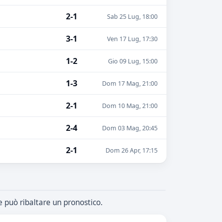
2-1
Sab 25 Lug, 18:00
3-1
Ven 17 Lug, 17:30
1-2
Gio 09 Lug, 15:00
1-3
Dom 17 Mag, 21:00
2-1
Dom 10 Mag, 21:00
2-4
Dom 03 Mag, 20:45
2-1
Dom 26 Apr, 17:15
e può ribaltare un pronostico.