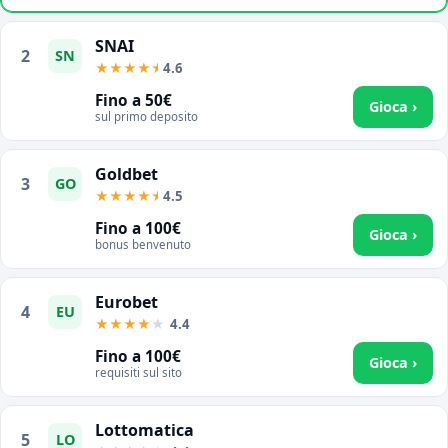
SNAI
2
SN
★
★
★
★
★
4.6
Fino a 50€
Gioca ›
sul primo deposito
Goldbet
3
GO
★
★
★
★
★
4.5
Fino a 100€
Gioca ›
bonus benvenuto
Eurobet
4
EU
★
★
★
★
★
4.4
Fino a 100€
Gioca ›
requisiti sul sito
Lottomatica
5
LO