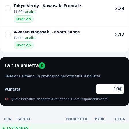
Tokyo Verdy
-
Kawasaki Frontale
2.28
11:00 ·
analisi
Over 2.5
V-varen Nagasaki
-
Kyoto Sanga
2.17
12:00 ·
analisi
Over 2.5
La tua bolletta
0
Seleziona almeno un pronostico per costruire la bolletta.
€
Puntata
18+
Quote indicative, soggette a variazione. Gioca responsabilmente.
ORA
PARTITA
PRONOSTICO
PROB.
QUOTA
ALLSVENSKAN