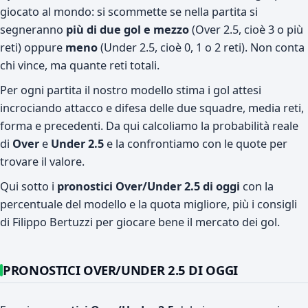
giocato al mondo: si scommette se nella partita si
segneranno
più di due gol e mezzo
(Over 2.5, cioè 3 o più
reti) oppure
meno
(Under 2.5, cioè 0, 1 o 2 reti). Non conta
chi vince, ma quante reti totali.
Per ogni partita il nostro modello stima i gol attesi
incrociando attacco e difesa delle due squadre, media reti,
forma e precedenti. Da qui calcoliamo la probabilità reale
di
Over
e
Under 2.5
e la confrontiamo con le quote per
trovare il valore.
Qui sotto i
pronostici Over/Under 2.5 di oggi
con la
percentuale del modello e la quota migliore, più i consigli
di Filippo Bertuzzi per giocare bene il mercato dei gol.
PRONOSTICI OVER/UNDER 2.5 DI OGGI