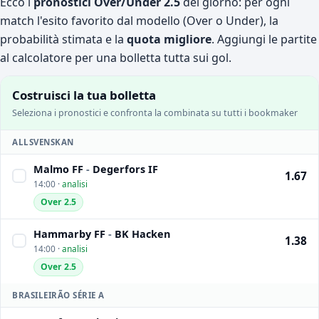
Ecco i
pronostici Over/Under 2.5
del giorno: per ogni
match l'esito favorito dal modello (Over o Under), la
probabilità stimata e la
quota migliore
. Aggiungi le partite
al calcolatore per una bolletta tutta sui gol.
Costruisci la tua bolletta
Seleziona i pronostici e confronta la combinata su tutti i bookmaker
ALLSVENSKAN
Malmo FF
-
Degerfors IF
1.67
14:00 ·
analisi
Over 2.5
Hammarby FF
-
BK Hacken
1.38
14:00 ·
analisi
Over 2.5
BRASILEIRÃO SÉRIE A