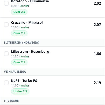
Botafogo
-
Fluminense
2.02
02:00 ·
analisi
Over 2.5
Cruzeiro
-
Mirassol
2.07
16:00 ·
analisi
Over 2.5
ELITESERIEN (NORVEGIA)
Lillestrom
-
Rosenborg
1.64
14:30 ·
analisi
Over 2.5
VEIKKAUSLIIGA
KuPS
-
Turku PS
2.19
14:00 ·
analisi
Under 2.5
J1 LEAGUE