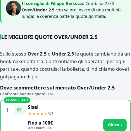
Il consiglio di Filippo Bertuzzi:
Combina 2 o 3
Over/Under 2.5
con valore invece di una multipla
lunga: la coerenza batte la quota gonfiata.
LE MIGLIORI QUOTE OVER/UNDER 2.5
Sullo stesso
Over 2.5
o
Under 2.5
le quote cambiano da un
bookmaker all'altro. Confrontiamo gli operatori per ogni
partita e, quando costruisci la bolletta, ti indichiamo dove i
gol pagano di più.
Dove scommettere sul mercato Over/Under 2.5
Confronto bonus e quote · 18+
CONSIGLIATO
Sisal
1
SI
★
★
★
★
★
4.7
Fino a 100€
Gioca ›
per i nuovi iscritti