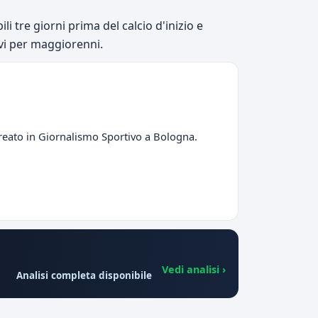
li tre giorni prima del calcio d'inizio e
ivi per maggiorenni.
ureato in Giornalismo Sportivo a Bologna.
Vedi analisi ›
Analisi completa disponibile