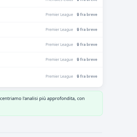
Premier League
🔒 fra breve
Premier League
🔒 fra breve
Premier League
🔒 fra breve
Premier League
🔒 fra breve
Premier League
🔒 fra breve
oncentriamo l'analisi più approfondita, con