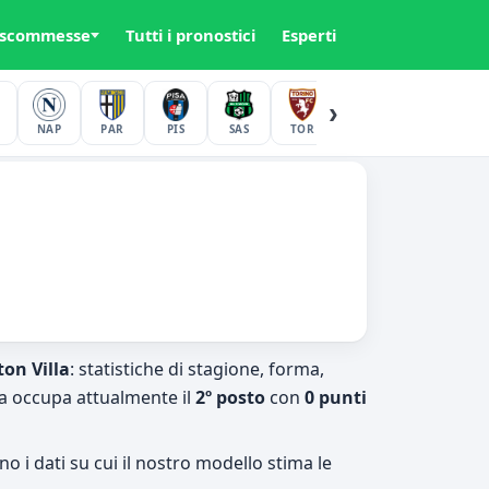
 scommesse
Tutti i pronostici
Esperti
›
NAP
PAR
PIS
SAS
TOR
UDI
VER
ton Villa
: statistiche di stagione, forma,
a occupa attualmente il
2º posto
con
0 punti
no i dati su cui il nostro modello stima le