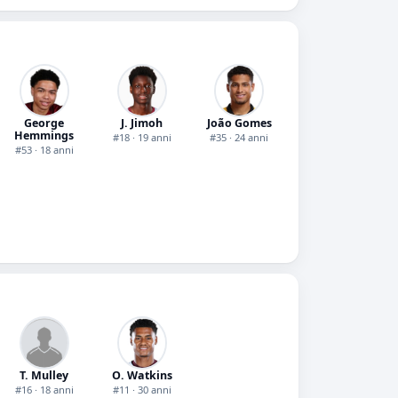
George
J. Jimoh
João Gomes
Hemmings
#18 · 19 anni
#35 · 24 anni
#53 · 18 anni
T. Mulley
O. Watkins
#16 · 18 anni
#11 · 30 anni