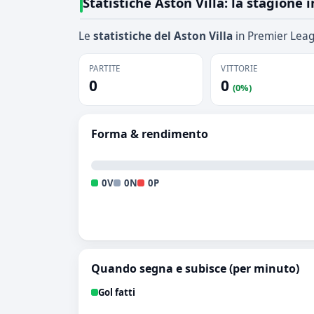
Statistiche Aston Villa: la stagione 
Le
statistiche del Aston Villa
in Premier Leagu
PARTITE
VITTORIE
0
0
(0%)
Forma & rendimento
0V
0N
0P
Quando segna e subisce (per minuto)
Gol fatti