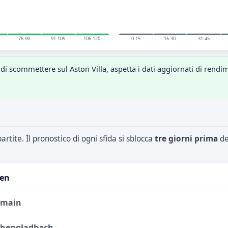
76-90
91-105
106-120
0-15
16-30
31-45
di scommettere sul Aston Villa, aspetta i dati aggiornati di rendim
rtite. Il pronostico di ogni sfida si sblocca
tre giorni prima
del
en
rmain
chengladbach