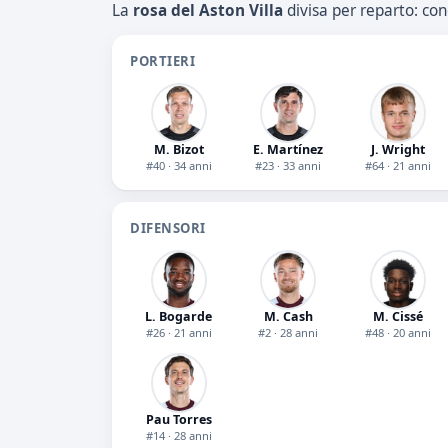
La
rosa del Aston Villa
divisa per reparto: con
PORTIERI
M. Bizot
E. Martínez
J. Wright
#40 · 34 anni
#23 · 33 anni
#64 · 21 anni
DIFENSORI
L. Bogarde
M. Cash
M. Cissé
#26 · 21 anni
#2 · 28 anni
#48 · 20 anni
Pau Torres
#14 · 28 anni