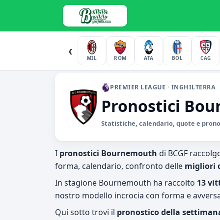
‹
MIL
ROM
ATA
BOL
CAG
PREMIER LEAGUE · INGHILTERRA
Pronostici Bo
Statistiche, calendario, quote e pron
I
pronostici Bournemouth
di BCGF raccolgo
forma, calendario, confronto delle
migliori
In stagione Bournemouth ha raccolto
13 vit
nostro modello incrocia con forma e avversari
Qui sotto trovi il
pronostico della settiman