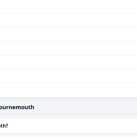
 Bournemouth
uth?