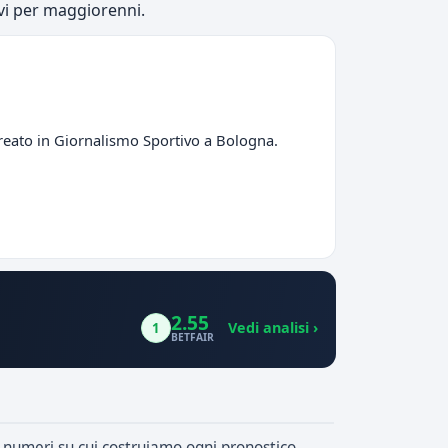
ivi per maggiorenni.
ureato in Giornalismo Sportivo a Bologna.
2.55
Vedi analisi ›
1
BETFAIR
I numeri su cui costruiamo ogni pronostico.