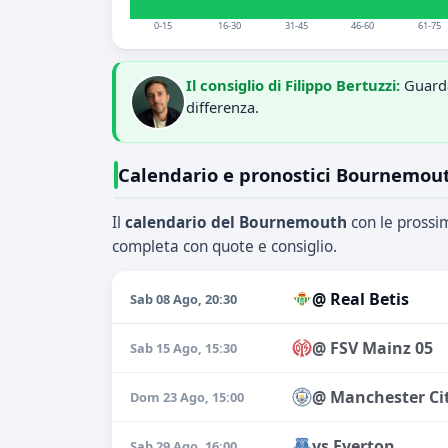
0-15
16-30
31-45
46-60
61-75
Il consiglio di Filippo Bertuzzi:
Guarda
differenza.
Calendario e pronostici Bournemou
Il
calendario del Bournemouth
con le prossim
completa con quote e consiglio.
@ Real Betis
Sab 08 Ago, 20:30
@ FSV Mainz 05
Sab 15 Ago, 15:30
@ Manchester Ci
Dom 23 Ago, 15:00
vs Everton
Sab 29 Ago, 16:00