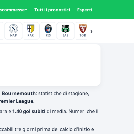
 scommesse
Tutti i pronostici
Esperti
›
NAP
PAR
PIS
SAS
TOR
UDI
VER
l
Bournemouth
: statistiche di stagione,
remier League
.
ara e
1.40 gol subiti
di media. Numeri che il
bili tre giorni prima del calcio d'inizio e