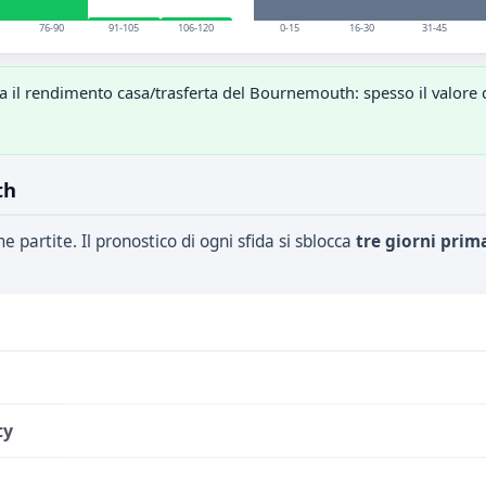
76-90
91-105
106-120
0-15
16-30
31-45
 il rendimento casa/trasferta del Bournemouth: spesso il valore d
th
e partite. Il pronostico di ogni sfida si sblocca
tre giorni prim
ty