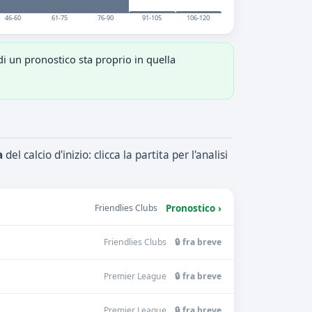
46-60
61-75
76-90
91-105
106-120
i un pronostico sta proprio in quella
a
del calcio d'inizio: clicca la partita per l'analisi
Friendlies Clubs
Pronostico ›
Friendlies Clubs
🔒 fra breve
Premier League
🔒 fra breve
Premier League
🔒 fra breve