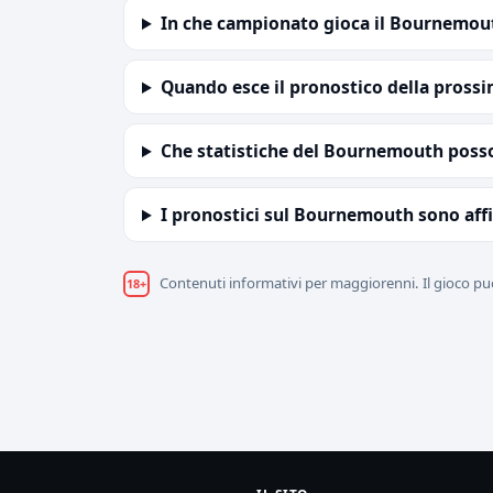
In che campionato gioca il Bournemou
Quando esce il pronostico della pross
Che statistiche del Bournemouth poss
I pronostici sul Bournemouth sono affi
Contenuti informativi per maggiorenni. Il gioco p
18+