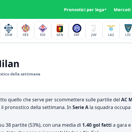
Pronostici per lega
Mercati
COM
CRE
FIO
GEN
INT
JUV
LAZ
LEC
Milan
ostico della settimana
to quello che serve per scommettere sulle partite del
AC M
 il pronostico della settimana. In
Serie A
la squadra occupa 
su 38 partite (53%), con una media di
1.40 gol fatti
a gara e 