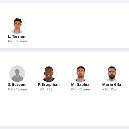
L. Torriani
#96 · 20 anni
S. Bocoum
P. Estupiñán
M. Gabbia
Mario Gila
#38 · 19 anni
#2 · 27 anni
#46 · 26 anni
#34 · 25 anni