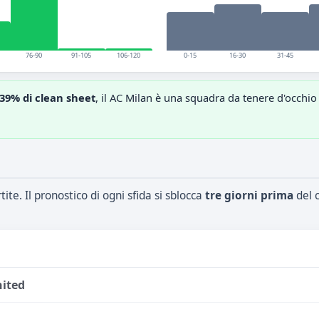
76-90
91-105
106-120
0-15
16-30
31-45
39% di clean sheet
, il AC Milan è una squadra da tenere d'occhio
ite. Il pronostico di ogni sfida si sblocca
tre giorni prima
del c
ited