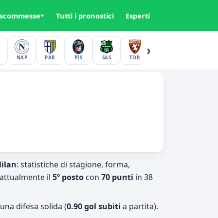
 scommesse
Tutti i pronostici
Esperti
›
NAP
PAR
PIS
SAS
TOR
UDI
VER
ilan
: statistiche di stagione, forma,
attualmente il
5º posto
con
70 punti
in 38
una difesa solida (
0.90 gol subiti
a partita).