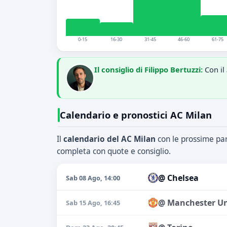
0-15
16-30
31-45
46-60
61-75
Il consiglio di Filippo Bertuzzi:
Con il
Calendario e pronostici AC Milan
Il
calendario del AC Milan
con le prossime part
completa con quote e consiglio.
@ Chelsea
Sab 08 Ago, 14:00
@ Manchester Un
Sab 15 Ago, 16:45