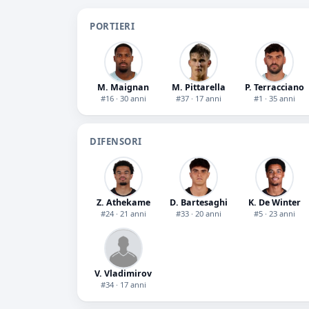
PORTIERI
M. Maignan
M. Pittarella
P. Terracciano
#16 · 30 anni
#37 · 17 anni
#1 · 35 anni
DIFENSORI
Z. Athekame
D. Bartesaghi
K. De Winter
#24 · 21 anni
#33 · 20 anni
#5 · 23 anni
V. Vladimirov
#34 · 17 anni