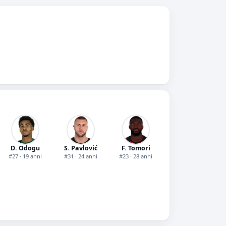
D. Odogu
S. Pavlović
F. Tomori
#27 · 19 anni
#31 · 24 anni
#23 · 28 anni