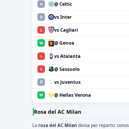
@ Celtic
D
vs Inter
D
vs Cagliari
L
@ Genoa
W
vs Atalanta
L
@ Sassuolo
L
vs Juventus
D
@ Hellas Verona
W
Rosa del AC Milan
La
rosa del AC Milan
divisa per reparto: conos