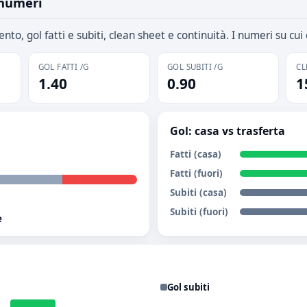
 numeri
nto, gol fatti e subiti, clean sheet e continuità. I numeri su cu
GOL FATTI /G
GOL SUBITI /G
CL
1.40
0.90
1
Gol: casa vs trasferta
Fatti (casa)
Fatti (fuori)
Subiti (casa)
Subiti (fuori)
e
Gol subiti