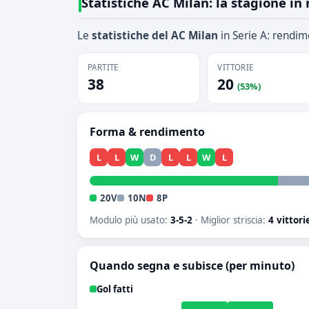
Statistiche AC Milan: la stagione in
Le
statistiche del AC Milan
in Serie A: rendime
PARTITE
VITTORIE
38
20
(53%)
Forma & rendimento
L
L
W
D
L
L
W
L
20V
10N
8P
Modulo più usato:
3-5-2
· Miglior striscia:
4 vittori
Quando segna e subisce (per minuto)
Gol fatti