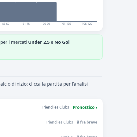
46-60
61-75
76-90
91-105
106-120
 per i mercati
Under 2.5
e
No Gol
.
alcio d'inizio: clicca la partita per l'analisi
Friendlies Clubs
Pronostico ›
Friendlies Clubs
🔒 fra breve