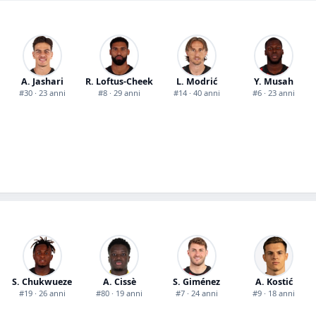
A. Jashari
R. Loftus-Cheek
L. Modrić
Y. Musah
#30 · 23 anni
#8 · 29 anni
#14 · 40 anni
#6 · 23 anni
S. Chukwueze
A. Cissè
S. Giménez
A. Kostić
#19 · 26 anni
#80 · 19 anni
#7 · 24 anni
#9 · 18 anni