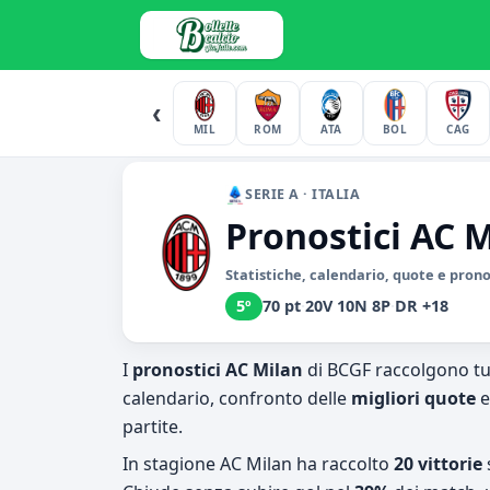
‹
MIL
ROM
ATA
BOL
CAG
SERIE A · ITALIA
Pronostici AC 
Statistiche, calendario, quote e pron
5º
70 pt
·
20V 10N 8P
·
DR +18
I
pronostici AC Milan
di BCGF raccolgono tut
calendario, confronto delle
migliori quote
e
partite.
In stagione AC Milan ha raccolto
20 vittorie