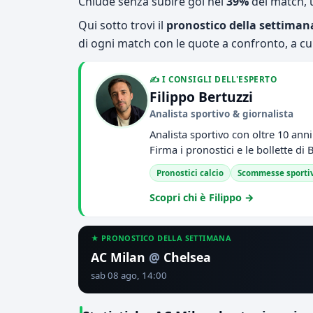
Chiude senza subire gol nel
39%
dei match, 
Qui sotto trovi il
pronostico della settiman
di ogni match con le quote a confronto, a cu
✍️ I CONSIGLI DELL'ESPERTO
Filippo Bertuzzi
Analista sportivo & giornalista
Analista sportivo con oltre 10 an
Firma i pronostici e le bollette di
Pronostici calcio
Scommesse sporti
Scopri chi è Filippo →
★ PRONOSTICO DELLA SETTIMANA
AC Milan
@
Chelsea
sab 08 ago, 14:00