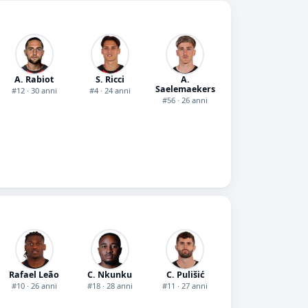
A. Rabiot
S. Ricci
A.
Saelemaekers
#12 · 30 anni
#4 · 24 anni
#56 · 26 anni
Rafael Leão
C. Nkunku
C. Pulišić
#10 · 26 anni
#18 · 28 anni
#11 · 27 anni