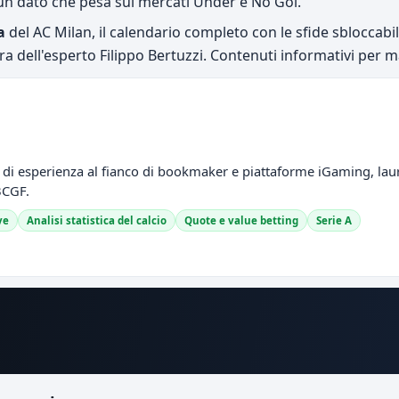
un dato che pesa sui mercati Under e No Gol.
a
del AC Milan, il calendario completo con le sfide sbloccabili 
ra dell'esperto Filippo Bertuzzi. Contenuti informativi per 
ni di esperienza al fianco di bookmaker e piattaforme iGaming, la
 BCGF.
ve
Analisi statistica del calcio
Quote e value betting
Serie A