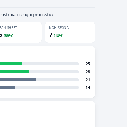
i costruiamo ogni pronostico.
EAN SHEET
NON SEGNA
5
7
(39%)
(18%)
25
28
21
14