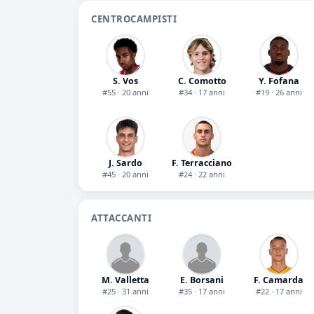
CENTROCAMPISTI
S. Vos
C. Comotto
Y. Fofana
#55 · 20 anni
#34 · 17 anni
#19 · 26 anni
J. Sardo
F. Terracciano
#45 · 20 anni
#24 · 22 anni
ATTACCANTI
M. Valletta
E. Borsani
F. Camarda
#25 · 31 anni
#35 · 17 anni
#22 · 17 anni