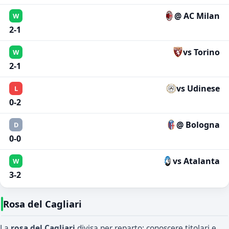
@ AC Milan
W
2-1
vs Torino
W
2-1
vs Udinese
L
0-2
@ Bologna
D
0-0
vs Atalanta
W
3-2
Rosa del Cagliari
La
rosa del Cagliari
divisa per reparto: conoscere titolari e