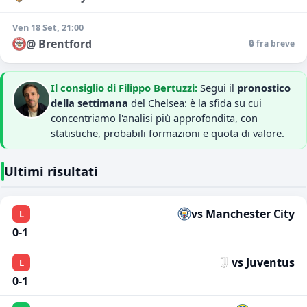
Ven 18 Set, 21:00
@ Brentford
🔒 fra breve
Il consiglio di Filippo Bertuzzi:
Segui il
pronostico
della settimana
del Chelsea: è la sfida su cui
concentriamo l'analisi più approfondita, con
statistiche, probabili formazioni e quota di valore.
Ultimi risultati
vs Manchester City
L
0-1
vs Juventus
L
0-1