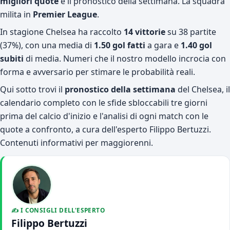
migliori quote
e il pronostico della settimana. La squadra
milita in
Premier League
.
In stagione Chelsea ha raccolto
14 vittorie
su 38 partite
(37%), con una media di
1.50 gol fatti
a gara e
1.40 gol
subiti
di media. Numeri che il nostro modello incrocia con
forma e avversario per stimare le probabilità reali.
Qui sotto trovi il
pronostico della settimana
del Chelsea, il
calendario completo con le sfide sbloccabili tre giorni
prima del calcio d'inizio e l'analisi di ogni match con le
quote a confronto, a cura dell'esperto Filippo Bertuzzi.
Contenuti informativi per maggiorenni.
✍️ I CONSIGLI DELL'ESPERTO
Filippo Bertuzzi