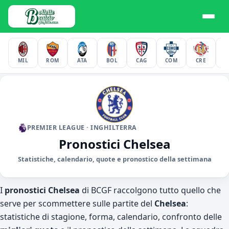
MIL
ROM
ATA
BOL
CAG
COM
CRE
F
PREMIER LEAGUE · INGHILTERRA
Pronostici Chelsea
Statistiche, calendario, quote e pronostico della settimana
I
pronostici Chelsea
di BCGF raccolgono tutto quello che
serve per scommettere sulle partite del
Chelsea
:
statistiche di stagione, forma, calendario, confronto delle