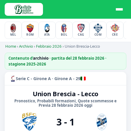
MIL
ROM
ATA
BOL
CAG
COM
CRE
F
Home
›
Archivio
›
Febbraio 2026
›
Union Brescia-Lecco
Contenuto d'
archivio
· partita del 28 febbraio 2026 ·
stagione 2025-2026
Serie C - Girone A · Girone A - 29
Union Brescia - Lecco
Pronostico, Probabili formazioni, Quote scommesse e
Previa 28 febbraio 2026 oggi
3 - 1