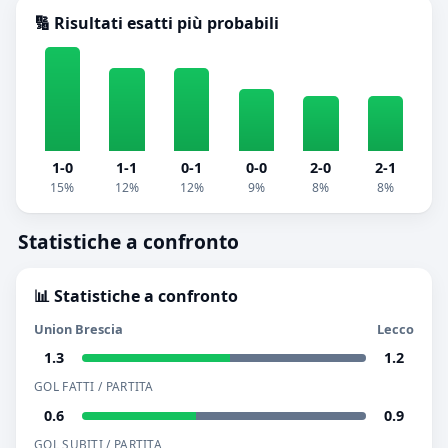
🔢 Risultati esatti più probabili
1-0
1-1
0-1
0-0
2-0
2-1
15%
12%
12%
9%
8%
8%
Statistiche a confronto
📊 Statistiche a confronto
Union Brescia
Lecco
1.3
1.2
GOL FATTI / PARTITA
0.6
0.9
GOL SUBITI / PARTITA