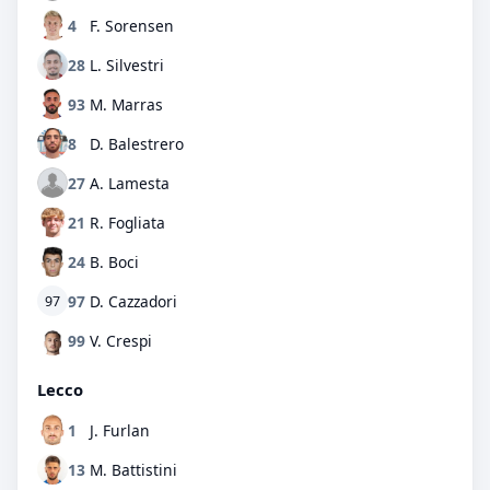
4
F. Sorensen
28
L. Silvestri
93
M. Marras
8
D. Balestrero
27
A. Lamesta
21
R. Fogliata
24
B. Boci
97
D. Cazzadori
97
99
V. Crespi
Lecco
1
J. Furlan
13
M. Battistini