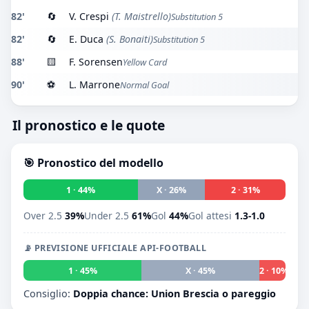
82'
🔄
V. Crespi
(T. Maistrello)
Substitution 5
82'
🔄
E. Duca
(S. Bonaiti)
Substitution 5
88'
🟨
F. Sorensen
Yellow Card
90'
⚽
L. Marrone
Normal Goal
Il pronostico e le quote
🎯 Pronostico del modello
1 · 44%
X · 26%
2 · 31%
Over 2.5
39%
Under 2.5
61%
Gol
44%
Gol attesi
1.3-1.0
📡 PREVISIONE UFFICIALE API-FOOTBALL
1 · 45%
X · 45%
2 · 10%
Consiglio:
Doppia chance: Union Brescia o pareggio