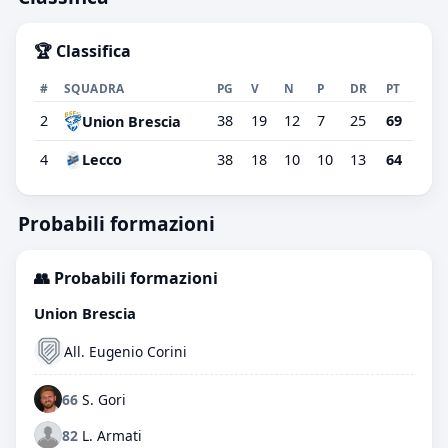
🏆 Classifica
#
SQUADRA
PG
V
N
P
DR
PT
2
38
19
12
7
25
69
Union Brescia
4
Lecco
38
18
10
10
13
64
Probabili formazioni
👥 Probabili formazioni
Union Brescia
All. Eugenio Corini
66
S. Gori
82
L. Armati