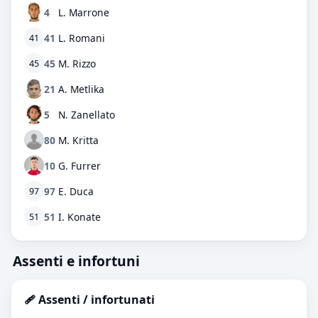
4
L. Marrone
41
L. Romani
41
45
M. Rizzo
45
21
A. Metlika
5
N. Zanellato
80
M. Kritta
10
G. Furrer
97
E. Duca
97
51
I. Konate
51
Assenti e infortuni
🩹 Assenti / infortunati