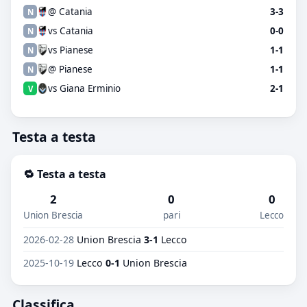
@ Catania
3-3
N
vs Catania
0-0
N
vs Pianese
1-1
N
@ Pianese
1-1
N
vs Giana Erminio
2-1
V
Testa a testa
🔁 Testa a testa
2
0
0
Union Brescia
pari
Lecco
2026-02-28
Union Brescia
3-1
Lecco
2025-10-19
Lecco
0-1
Union Brescia
Classifica