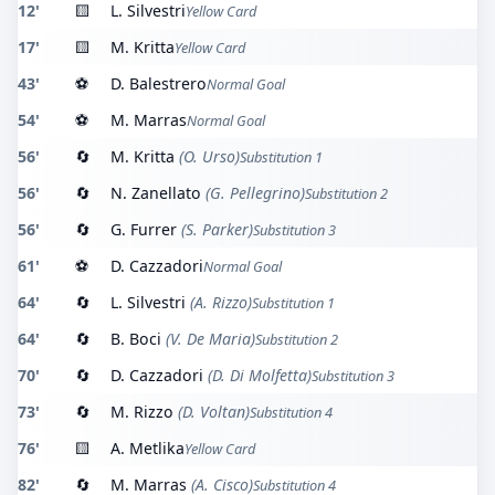
12'
🟨
L. Silvestri
Yellow Card
17'
🟨
M. Kritta
Yellow Card
43'
⚽
D. Balestrero
Normal Goal
54'
⚽
M. Marras
Normal Goal
56'
🔄
M. Kritta
(O. Urso)
Substitution 1
56'
🔄
N. Zanellato
(G. Pellegrino)
Substitution 2
56'
🔄
G. Furrer
(S. Parker)
Substitution 3
61'
⚽
D. Cazzadori
Normal Goal
64'
🔄
L. Silvestri
(A. Rizzo)
Substitution 1
64'
🔄
B. Boci
(V. De Maria)
Substitution 2
70'
🔄
D. Cazzadori
(D. Di Molfetta)
Substitution 3
73'
🔄
M. Rizzo
(D. Voltan)
Substitution 4
76'
🟨
A. Metlika
Yellow Card
82'
🔄
M. Marras
(A. Cisco)
Substitution 4