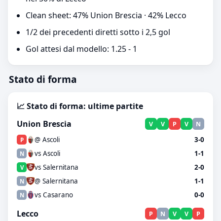
Clean sheet: 47% Union Brescia · 42% Lecco
1/2 dei precedenti diretti sotto i 2,5 gol
Gol attesi dal modello: 1.25 - 1
Stato di forma
📈 Stato di forma: ultime partite
Union Brescia
V
V
P
V
N
@ Ascoli
3-0
P
vs Ascoli
1-1
N
vs Salernitana
2-0
V
@ Salernitana
1-1
N
vs Casarano
0-0
N
Lecco
P
N
V
V
P