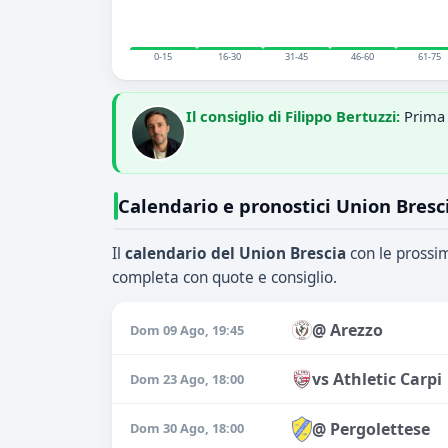
0-15
16-30
31-45
46-60
61-75
Il consiglio di Filippo Bertuzzi:
Prima 
Calendario e pronostici Union Bresc
Il
calendario del Union Brescia
con le prossim
completa con quote e consiglio.
@ Arezzo
Dom 09 Ago, 19:45
vs Athletic Carpi
Dom 23 Ago, 18:00
@ Pergolettese
Dom 30 Ago, 18:00