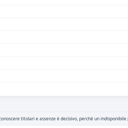
conoscere titolari e assenze è decisivo, perché un indisponibile