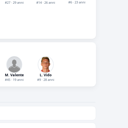
#6 · 23 anni
#27 · 29 anni
#14 · 26 anni
M. Valente
L. Vido
#45 · 19 anni
#9 · 28 anni