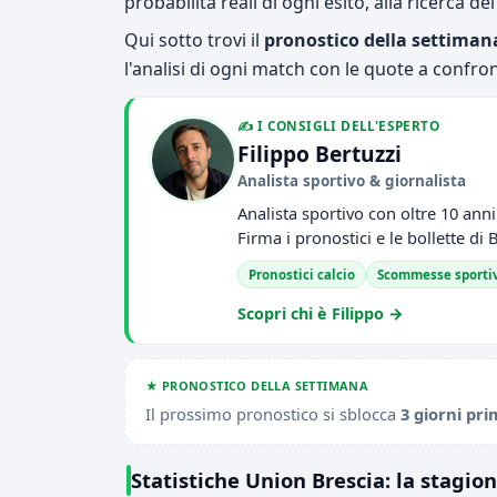
probabilità reali di ogni esito, alla ricerca de
Qui sotto trovi il
pronostico della settiman
l'analisi di ogni match con le quote a confro
✍️ I CONSIGLI DELL'ESPERTO
Filippo Bertuzzi
Analista sportivo & giornalista
Analista sportivo con oltre 10 an
Firma i pronostici e le bollette di
Pronostici calcio
Scommesse sporti
Scopri chi è Filippo →
★ PRONOSTICO DELLA SETTIMANA
Il prossimo pronostico si sblocca
3 giorni pr
Statistiche Union Brescia: la stagio