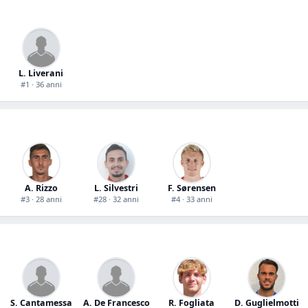
L. Liverani
#1 · 36 anni
A. Rizzo
L. Silvestri
F. Sørensen
#3 · 28 anni
#28 · 32 anni
#4 · 33 anni
S. Cantamessa
A. De Francesco
R. Fogliata
D. Guglielmotti