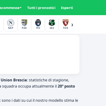
 scommesse
Tutti i pronostici
Esperti
›
NAP
PAR
PIS
SAS
TOR
UDI
VER
l
Union Brescia
: statistiche di stagione,
a squadra occupa attualmente il
20º posto
 sono i dati su cui il nostro modello stima le