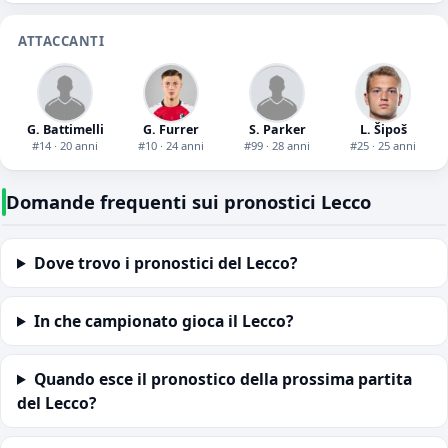
ATTACCANTI
G. Battimelli
G. Furrer
S. Parker
L. Šipoš
#14 · 20 anni
#10 · 24 anni
#99 · 28 anni
#25 · 25 anni
Domande frequenti sui pronostici Lecco
Dove trovo i pronostici del Lecco?
In che campionato gioca il Lecco?
Quando esce il pronostico della prossima partita
del Lecco?