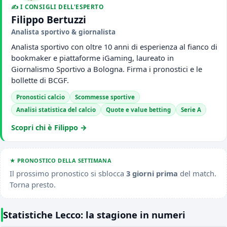
✍️ I CONSIGLI DELL'ESPERTO
Filippo Bertuzzi
Analista sportivo & giornalista
Analista sportivo con oltre 10 anni di esperienza al fianco di
bookmaker e piattaforme iGaming, laureato in
Giornalismo Sportivo a Bologna. Firma i pronostici e le
bollette di BCGF.
Pronostici calcio
Scommesse sportive
Analisi statistica del calcio
Quote e value betting
Serie A
Scopri chi è Filippo →
★ PRONOSTICO DELLA SETTIMANA
Il prossimo pronostico si sblocca
3 giorni prima
del match.
Torna presto.
Statistiche Lecco: la stagione in numeri