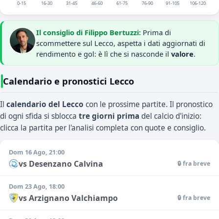
0-15
16-30
31-45
46-60
61-75
76-90
91-105
106-120
Il consiglio di Filippo Bertuzzi:
Prima di
scommettere sul Lecco, aspetta i dati aggiornati di
rendimento e gol: è lì che si nasconde il
valore
.
Calendario e pronostici Lecco
Il
calendario del Lecco
con le prossime partite. Il pronostico
di ogni sfida si sblocca
tre giorni prima
del calcio d'inizio:
clicca la partita per l'analisi completa con quote e consiglio.
Dom 16 Ago, 21:00
vs Desenzano Calvina
🔒 fra breve
Dom 23 Ago, 18:00
vs Arzignano Valchiampo
🔒 fra breve