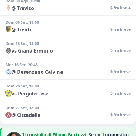
Dom 30 Ago, 18:00
@ Treviso
🔒 fra breve
Dom 06 Set, 18:00
@ Trento
🔒 fra breve
Dom 13 Set, 18:00
vs Giana Erminio
🔒 fra breve
Mer 16 Set, 20:45
@ Desenzano Calvina
🔒 fra breve
Dom 20 Set, 18:00
vs Pergolettese
🔒 fra breve
Dom 27 Set, 18:00
@ Cittadella
🔒 fra breve
Il consiglio di Filippo Bertuzzi:
Segui il
pronostico