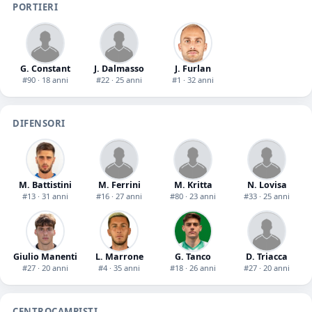
PORTIERI
G. Constant
J. Dalmasso
J. Furlan
#90 · 18 anni
#22 · 25 anni
#1 · 32 anni
DIFENSORI
M. Battistini
M. Ferrini
M. Kritta
N. Lovisa
#13 · 31 anni
#16 · 27 anni
#80 · 23 anni
#33 · 25 anni
Giulio Manenti
L. Marrone
G. Tanco
D. Triacca
#27 · 20 anni
#4 · 35 anni
#18 · 26 anni
#27 · 20 anni
CENTROCAMPISTI