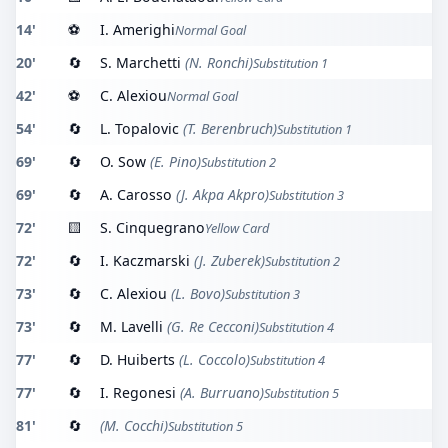
14'
⚽
I. Amerighi
Normal Goal
20'
🔄
S. Marchetti
(N. Ronchi)
Substitution 1
42'
⚽
C. Alexiou
Normal Goal
54'
🔄
L. Topalovic
(T. Berenbruch)
Substitution 1
69'
🔄
O. Sow
(E. Pino)
Substitution 2
69'
🔄
A. Carosso
(J. Akpa Akpro)
Substitution 3
72'
🟨
S. Cinquegrano
Yellow Card
72'
🔄
I. Kaczmarski
(J. Zuberek)
Substitution 2
73'
🔄
C. Alexiou
(L. Bovo)
Substitution 3
73'
🔄
M. Lavelli
(G. Re Cecconi)
Substitution 4
77'
🔄
D. Huiberts
(L. Coccolo)
Substitution 4
77'
🔄
I. Regonesi
(A. Burruano)
Substitution 5
81'
🔄
(M. Cocchi)
Substitution 5