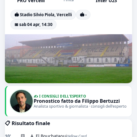
PRO Vercelli
Inter U23
🏟️ Stadio Silvio Piola, Vercelli
🏟️ -
📅 sab 04 apr, 14:30
✍️ I CONSIGLI DELL'ESPERTO
Pronostico fatto da Filippo Bertuzzi
Analista sportivo & giornalista · consigli dell'esperto
📋 Risultato finale
10'
🟨
A. El Bouchataoui
Yellow Card