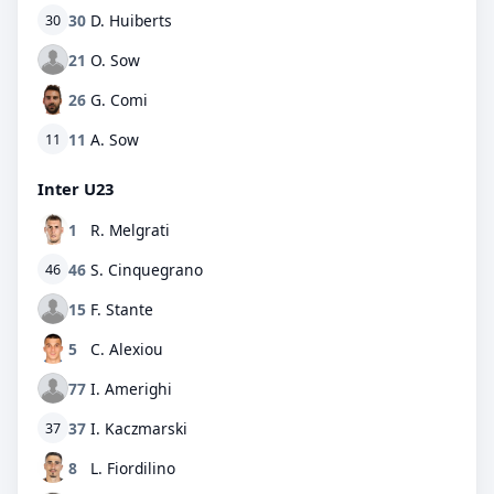
30
D. Huiberts
30
21
O. Sow
26
G. Comi
11
A. Sow
11
Inter U23
1
R. Melgrati
46
S. Cinquegrano
46
15
F. Stante
5
C. Alexiou
77
I. Amerighi
37
I. Kaczmarski
37
8
L. Fiordilino