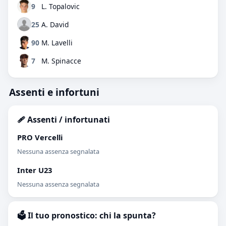
9
L. Topalovic
25
A. David
90
M. Lavelli
7
M. Spinacce
Assenti e infortuni
🩹 Assenti / infortunati
PRO Vercelli
Nessuna assenza segnalata
Inter U23
Nessuna assenza segnalata
🗳️ Il tuo pronostico: chi la spunta?