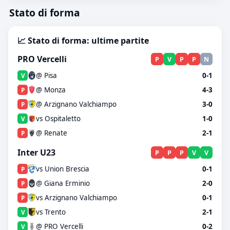
Stato di forma
📈 Stato di forma: ultime partite
PRO Vercelli
P
V
P
P
N
@ Pisa
0-1
V
@ Monza
4-3
P
@ Arzignano Valchiampo
3-0
P
vs Ospitaletto
1-0
V
@ Renate
2-1
P
Inter U23
P
P
P
V
V
vs Union Brescia
0-1
P
@ Giana Erminio
2-0
P
vs Arzignano Valchiampo
0-1
P
vs Trento
2-1
V
@ PRO Vercelli
0-2
V