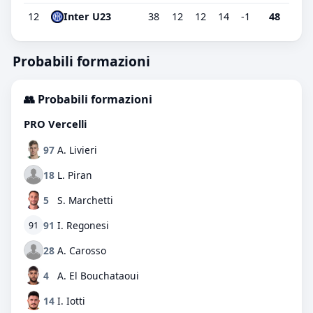
12
Inter U23
38
12
12
14
-1
48
Probabili formazioni
👥 Probabili formazioni
PRO Vercelli
97
A. Livieri
18
L. Piran
5
S. Marchetti
91
I. Regonesi
91
28
A. Carosso
4
A. El Bouchataoui
14
I. Iotti