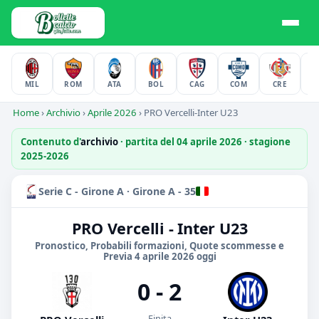
MIL
ROM
ATA
BOL
CAG
COM
CRE
F
Home
›
Archivio
›
Aprile 2026
›
PRO Vercelli-Inter U23
Contenuto d'
archivio
· partita del 04 aprile 2026 · stagione
2025-2026
Serie C - Girone A · Girone A - 35
PRO Vercelli - Inter U23
Pronostico, Probabili formazioni, Quote scommesse e
Previa 4 aprile 2026 oggi
0 - 2
Finita