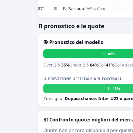
87'
🟨
P. Passador
Yellow Card
Il pronostico e le quote
🎯 Pronostico del modello
1 · 42%
Over 2.5
36%
Under 2.5
64%
Gol
41%
Gol attes
📡 PREVISIONE UFFICIALE API-FOOTBALL
1 · 45%
Consiglio:
Doppia chance: Inter U23 o par
💶 Confronto quote: migliori del merc
Quote non ancora disponibili per quest