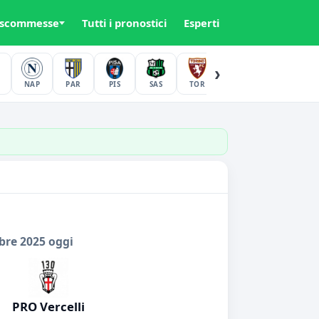
 scommesse
Tutti i pronostici
Esperti
›
NAP
PAR
PIS
SAS
TOR
UDI
VER
bre 2025 oggi
PRO Vercelli