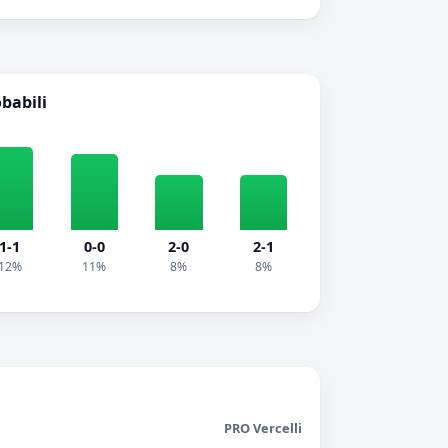
obabili
1-1
0-0
2-0
2-1
12%
11%
8%
8%
PRO Vercelli