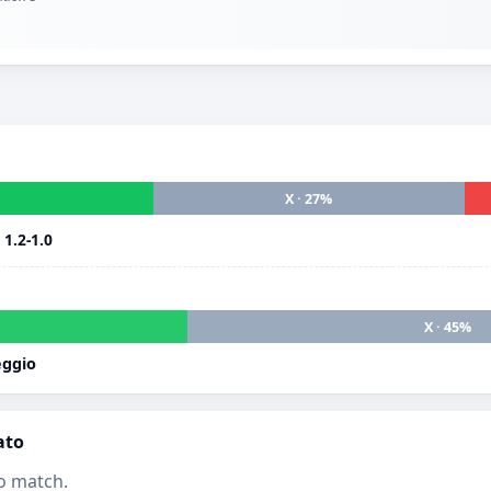
X · 27%
i
1.2-1.0
X · 45%
eggio
ato
o match.