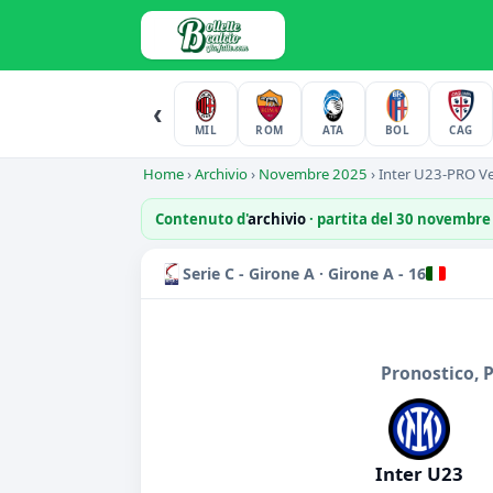
‹
MIL
ROM
ATA
BOL
CAG
Home
›
Archivio
›
Novembre 2025
›
Inter U23-PRO Ver
Contenuto d'
archivio
· partita del 30 novembre
Serie C - Girone A · Girone A - 16
Pronostico, 
Inter U23