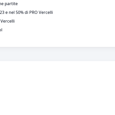
me partite
U23 e nel 50% di PRO Vercelli
Vercelli
ol