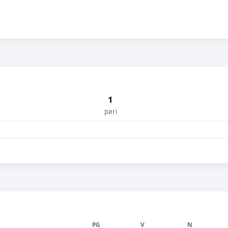
1
pari
PG
V
N