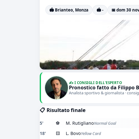
🏟️ Brianteo, Monza
🏟️ -
📅 dom 30 nov
✍️ I CONSIGLI DELL'ESPERTO
Pronostico fatto da Filippo 
Analista sportivo & giornalista · consig
📋 Risultato finale
5'
⚽
M. Rutigliano
Normal Goal
18'
🟨
L. Bovo
Yellow Card