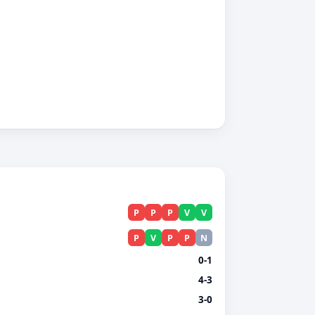
P
P
P
V
V
P
V
P
P
N
0-1
4-3
3-0