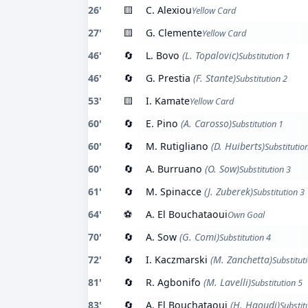
26'
🟨
C. Alexiou
Yellow Card
27'
🟨
G. Clemente
Yellow Card
46'
🔄
L. Bovo
(L. Topalovic)
Substitution 1
46'
🔄
G. Prestia
(F. Stante)
Substitution 2
53'
🟨
I. Kamate
Yellow Card
60'
🔄
E. Pino
(A. Carosso)
Substitution 1
60'
🔄
M. Rutigliano
(D. Huiberts)
Substitutio
60'
🔄
A. Burruano
(O. Sow)
Substitution 3
61'
🔄
M. Spinacce
(J. Zuberek)
Substitution 3
64'
⚽
A. El Bouchataoui
Own Goal
70'
🔄
A. Sow
(G. Comi)
Substitution 4
72'
🔄
I. Kaczmarski
(M. Zanchetta)
Substitut
81'
🔄
R. Agbonifo
(M. Lavelli)
Substitution 5
83'
🔄
A. El Bouchataoui
(H. Haoudi)
Substit