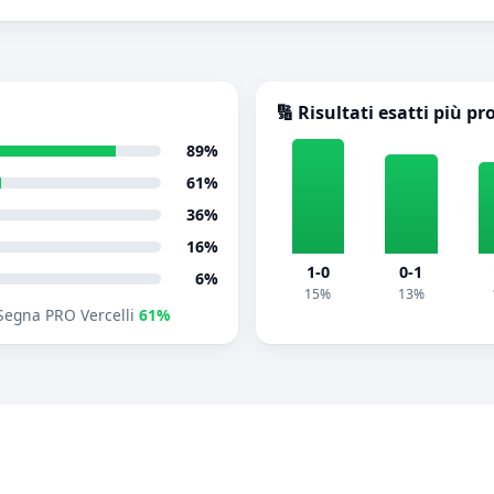
🔢 Risultati esatti più pr
89%
61%
36%
16%
1-0
0-1
6%
15%
13%
Segna PRO Vercelli
61%