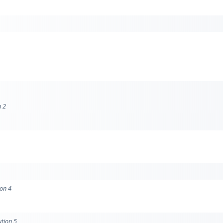
n 2
ion 4
ution 5