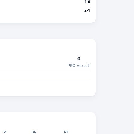
1-0
2-1
0
PRO Vercelli
P
DR
PT