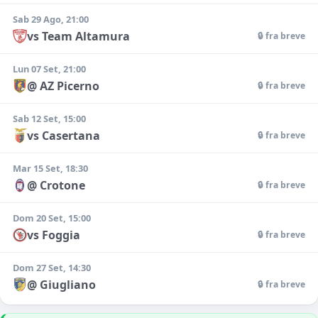
Sab 29 Ago, 21:00
vs Team Altamura
🔒 fra breve
Lun 07 Set, 21:00
@ AZ Picerno
🔒 fra breve
Sab 12 Set, 15:00
vs Casertana
🔒 fra breve
Mar 15 Set, 18:30
@ Crotone
🔒 fra breve
Dom 20 Set, 15:00
vs Foggia
🔒 fra breve
Dom 27 Set, 14:30
@ Giugliano
🔒 fra breve