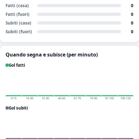
Fatti (casa)
0
Fatti (fuori)
0
Subiti (casa)
0
Subiti (fuori)
0
Quando segna e subisce (per minuto)
Gol fatti
0-15
16-30
31-45
46-60
61-75
76-90
91-105
106-120
Gol subiti