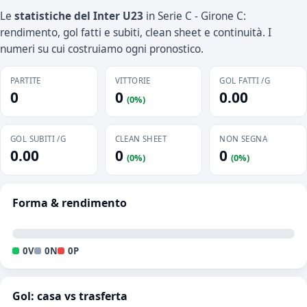
Le
statistiche del Inter U23
in Serie C - Girone C:
rendimento, gol fatti e subiti, clean sheet e continuità. I
numeri su cui costruiamo ogni pronostico.
PARTITE
VITTORIE
GOL FATTI /G
0
0
0.00
(0%)
GOL SUBITI /G
CLEAN SHEET
NON SEGNA
0.00
0
0
(0%)
(0%)
Forma & rendimento
0V
0N
0P
Gol: casa vs trasferta