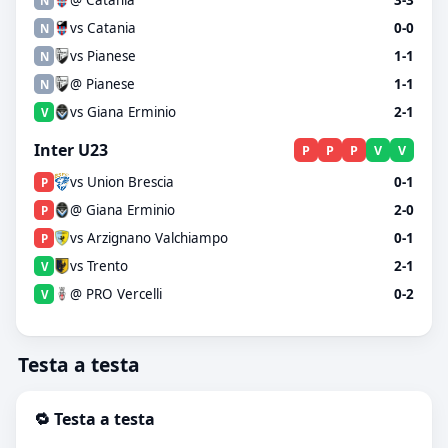
@ Catania
3-3
N
vs Catania
0-0
N
vs Pianese
1-1
N
@ Pianese
1-1
N
vs Giana Erminio
2-1
V
Inter U23
P
P
P
V
V
vs Union Brescia
0-1
P
@ Giana Erminio
2-0
P
vs Arzignano Valchiampo
0-1
P
vs Trento
2-1
V
@ PRO Vercelli
0-2
V
Testa a testa
🔁 Testa a testa