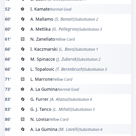
52'
⚽
I. Kamate
Normal Goal
60'
🔄
A. Mallamo
(S. Bonaiti)
Substitution 2
60'
🔄
A. Metlika
(G. Pellegrino)
Substitution 3
61'
🟨
N. Zanellato
Yellow Card
66'
🔄
I. Kaczmarski
(L. Bovo)
Substitution 1
66'
🔄
M. Spinacce
(J. Zuberek)
Substitution 2
66'
🔄
L. Topalovic
(T. Berenbruch)
Substitution 3
71'
🟨
L. Marrone
Yellow Card
73'
⚽
A. La Gumina
Normal Goal
83'
🔄
G. Furrer
(A. Alaoui)
Substitution 4
83'
🔄
G. J. Tanco
(L. Mihali)
Substitution 5
86'
🟨
N. Lovisa
Yellow Card
86'
🔄
A. La Gumina
(M. Lavelli)
Substitution 4