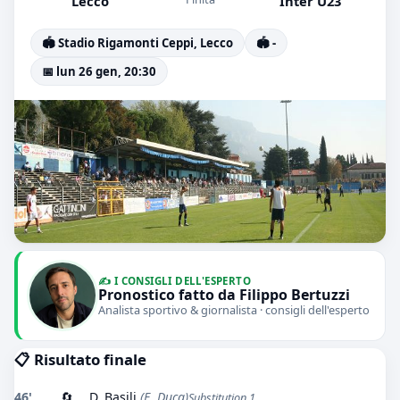
Lecco
Inter U23
🏟️ Stadio Rigamonti Ceppi, Lecco
🏟️ -
📅 lun 26 gen, 20:30
✍️ I CONSIGLI DELL'ESPERTO
Pronostico fatto da Filippo Bertuzzi
Analista sportivo & giornalista · consigli dell'esperto
📋 Risultato finale
46'
🔄
D. Basili
(E. Duca)
Substitution 1