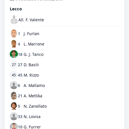
Lecco
All. F. Valente
1
J. Furlan
4
L. Marrone
18
G. J. Tanco
27
D. Basili
27
45
M. Rizzo
45
6
A. Mallamo
21
A. Metlika
5
N. Zanellato
33
N. Lovisa
10
G. Furrer