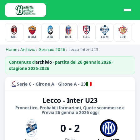
MIL
ROM
ATA
BOL
CAG
COM
CRE
F
Home
›
Archivio
›
Gennaio 2026
›
Lecco-Inter U23
Contenuto d'
archivio
· partita del 26 gennaio 2026 ·
stagione 2025-2026
Serie C - Girone A · Girone A - 23
Lecco - Inter U23
Pronostico, Probabili formazioni, Quote scommesse e
Previa 26 gennaio 2026 oggi
0 - 2
Finita