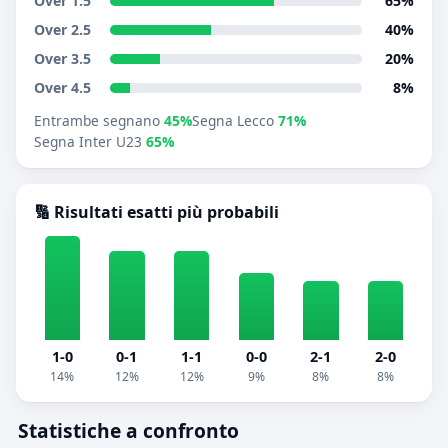
Over 1.5
65%
Over 2.5
40%
Over 3.5
20%
Over 4.5
8%
Entrambe segnano
45%
Segna Lecco
71%
Segna Inter U23
65%
🔢 Risultati esatti più probabili
1-0
0-1
1-1
0-0
2-1
2-0
14%
12%
12%
9%
8%
8%
Statistiche a confronto