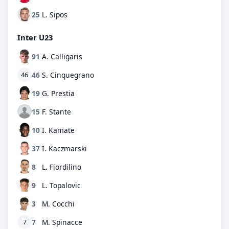
25
L. Sipos
Inter U23
91
A. Calligaris
46
S. Cinquegrano
46
19
G. Prestia
15
F. Stante
10
I. Kamate
37
I. Kaczmarski
8
L. Fiordilino
9
L. Topalovic
3
M. Cocchi
7
M. Spinacce
7