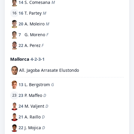
14
S. Comesana
M
16
T. Partey
M
16
20
A. Moleiro
M
7
G. Moreno
F
22
A. Perez
F
Mallorca
4-2-3-1
All. Jagoba Arrasate Elustondo
13
L. Bergstrom
G
23
P. Maffeo
D
23
24
M. Valjent
D
21
A. Raillo
D
22
J. Mojica
D