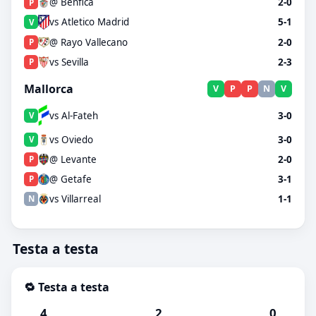
@ Benfica
2-0
P
vs Atletico Madrid
5-1
V
@ Rayo Vallecano
2-0
P
vs Sevilla
2-3
P
Mallorca
V
P
P
N
V
vs Al-Fateh
3-0
V
vs Oviedo
3-0
V
@ Levante
2-0
P
@ Getafe
3-1
P
vs Villarreal
1-1
N
Testa a testa
🔁 Testa a testa
4
2
0