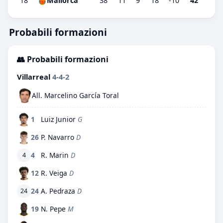
18
Mallorca
38
11
9
18
-10
42
Probabili formazioni
👥 Probabili formazioni
Villarreal
4-4-2
All. Marcelino García Toral
1
Luiz Junior
G
26
P. Navarro
D
4
R. Marin
D
4
12
R. Veiga
D
24
A. Pedraza
D
24
19
N. Pepe
M