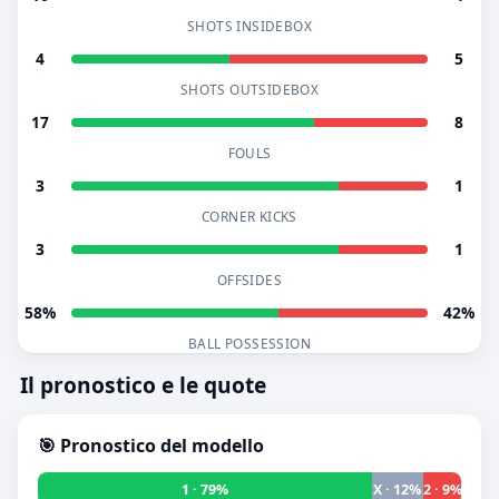
SHOTS INSIDEBOX
4
5
SHOTS OUTSIDEBOX
17
8
FOULS
3
1
CORNER KICKS
3
1
OFFSIDES
58%
42%
BALL POSSESSION
Il pronostico e le quote
🎯 Pronostico del modello
1 · 79%
X · 12%
2 · 9%