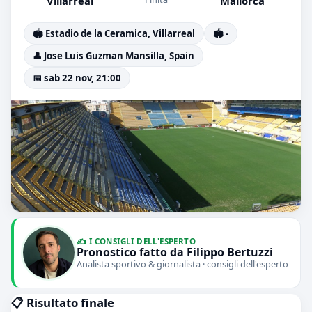
Villarreal
Mallorca
🏟️ Estadio de la Ceramica, Villarreal
🏟️ -
👤 Jose Luis Guzman Mansilla, Spain
📅 sab 22 nov, 21:00
✍️ I CONSIGLI DELL'ESPERTO
Pronostico fatto da Filippo Bertuzzi
Analista sportivo & giornalista · consigli dell'esperto
📋 Risultato finale