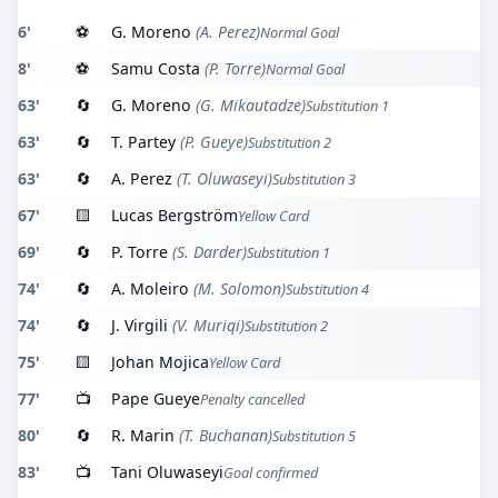
6'
⚽
G. Moreno
(A. Perez)
Normal Goal
8'
⚽
Samu Costa
(P. Torre)
Normal Goal
63'
🔄
G. Moreno
(G. Mikautadze)
Substitution 1
63'
🔄
T. Partey
(P. Gueye)
Substitution 2
63'
🔄
A. Perez
(T. Oluwaseyi)
Substitution 3
67'
🟨
Lucas Bergström
Yellow Card
69'
🔄
P. Torre
(S. Darder)
Substitution 1
74'
🔄
A. Moleiro
(M. Solomon)
Substitution 4
74'
🔄
J. Virgili
(V. Muriqi)
Substitution 2
75'
🟨
Johan Mojica
Yellow Card
77'
📺
Pape Gueye
Penalty cancelled
80'
🔄
R. Marin
(T. Buchanan)
Substitution 5
83'
📺
Tani Oluwaseyi
Goal confirmed