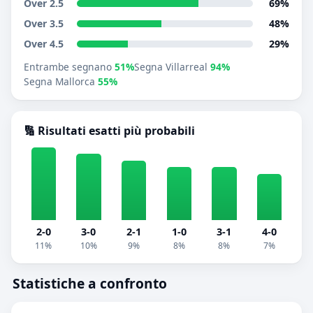
Over 2.5
69%
Over 3.5
48%
Over 4.5
29%
Entrambe segnano
51%
Segna Villarreal
94%
Segna Mallorca
55%
🔢 Risultati esatti più probabili
2-0
3-0
2-1
1-0
3-1
4-0
11%
10%
9%
8%
8%
7%
Statistiche a confronto