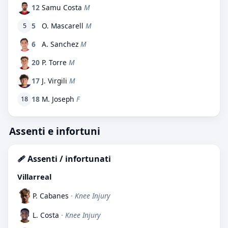
12
Samu Costa
M
5
O. Mascarell
M
5
6
A. Sanchez
M
20
P. Torre
M
17
J. Virgili
M
18
M. Joseph
F
18
Assenti e infortuni
🩹 Assenti / infortunati
Villarreal
P. Cabanes
· Knee Injury
L. Costa
· Knee Injury