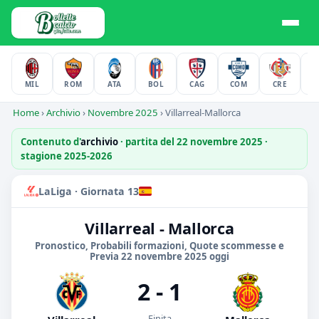
MIL
ROM
ATA
BOL
CAG
COM
CRE
F
Home
›
Archivio
›
Novembre 2025
›
Villarreal-Mallorca
Contenuto d'
archivio
· partita del 22 novembre 2025 ·
stagione 2025-2026
LaLiga · Giornata 13
Villarreal - Mallorca
Pronostico, Probabili formazioni, Quote scommesse e
Previa 22 novembre 2025 oggi
2 - 1
Finita