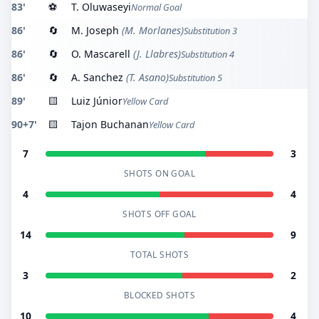
83'
⚽
T. Oluwaseyi
Normal Goal
86'
🔄
M. Joseph
(M. Morlanes)
Substitution 3
86'
🔄
O. Mascarell
(J. Llabres)
Substitution 4
86'
🔄
A. Sanchez
(T. Asano)
Substitution 5
89'
🟨
Luiz Júnior
Yellow Card
90+7'
🟨
Tajon Buchanan
Yellow Card
7
3
SHOTS ON GOAL
4
4
SHOTS OFF GOAL
14
9
TOTAL SHOTS
3
2
BLOCKED SHOTS
10
4