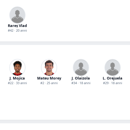
Rareș Vlad
#42 · 20 anni
J. Mojica
Mateu Morey
J. Olaizola
L. Orejuela
#22 · 33 anni
#2 · 25 anni
#34 · 18 anni
#29 · 18 anni