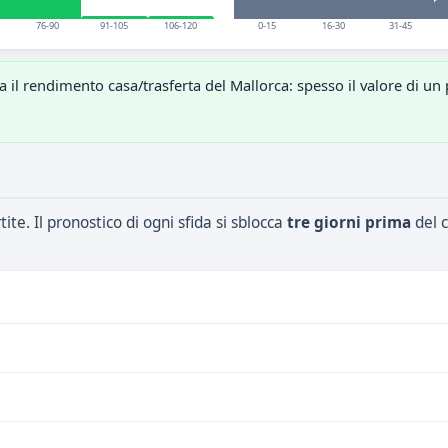
76-90
91-105
106-120
0-15
16-30
31-45
 il rendimento casa/trasferta del Mallorca: spesso il valore di un 
ite. Il pronostico di ogni sfida si sblocca
tre giorni prima
del c