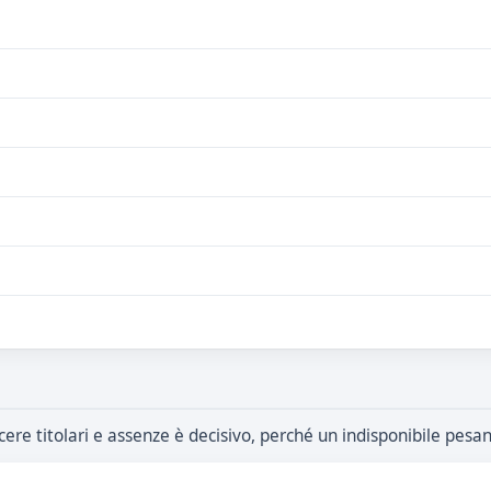
cere titolari e assenze è decisivo, perché un indisponibile pesa