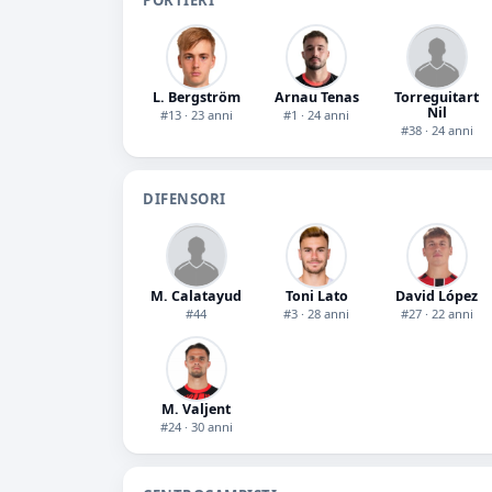
L. Bergström
Arnau Tenas
Torreguitart
Nil
#13 · 23 anni
#1 · 24 anni
#38 · 24 anni
DIFENSORI
M. Calatayud
Toni Lato
David López
#44
#3 · 28 anni
#27 · 22 anni
M. Valjent
#24 · 30 anni