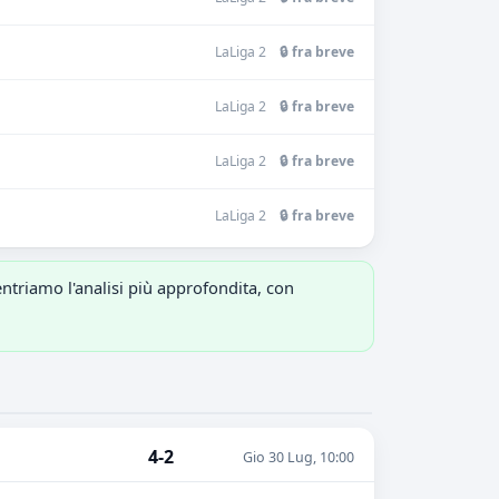
LaLiga 2
🔒 fra breve
LaLiga 2
🔒 fra breve
LaLiga 2
🔒 fra breve
LaLiga 2
🔒 fra breve
entriamo l'analisi più approfondita, con
4-2
Gio 30 Lug, 10:00