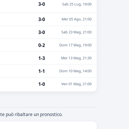
3-0
Sab 25 Lug, 19:00
3-0
Mer 05 Ago, 21:00
3-0
Sab 23 Mag, 21:00
0-2
Dom 17 Mag, 19:00
1-3
Mer 13 Mag, 21:30
1-1
Dom 10 Mag, 14:00
1-0
Ven 01 Mag, 21:00
nte può ribaltare un pronostico.