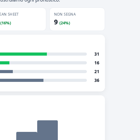
EAN SHEET
NON SEGNA
6
9
(16%)
(24%)
31
16
21
36