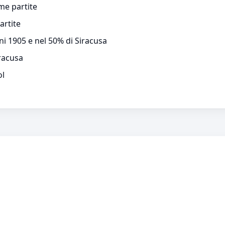
ime partite
artite
ni 1905 e nel 50% di Siracusa
racusa
ol