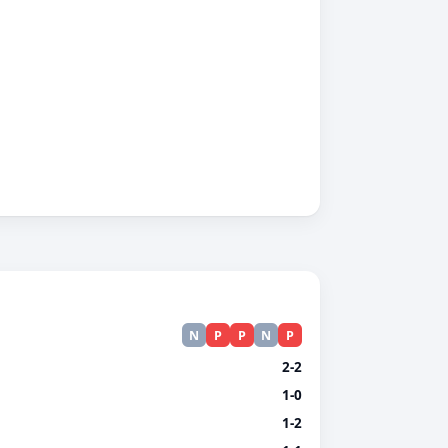
N
P
P
N
P
2-2
1-0
1-2