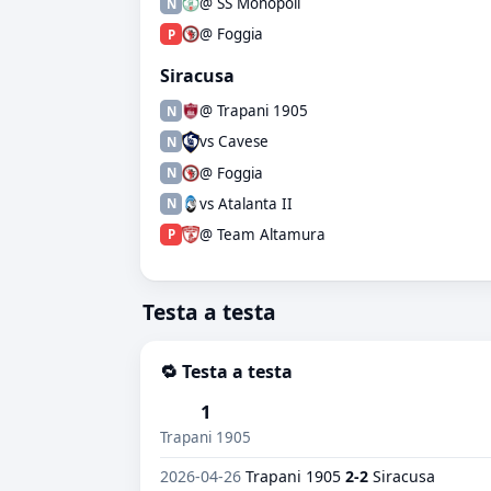
@ SS Monopoli
N
@ Foggia
P
Siracusa
@ Trapani 1905
N
vs Cavese
N
@ Foggia
N
vs Atalanta II
N
@ Team Altamura
P
Testa a testa
🔁 Testa a testa
1
Trapani 1905
2026-04-26
Trapani 1905
2-2
Siracusa