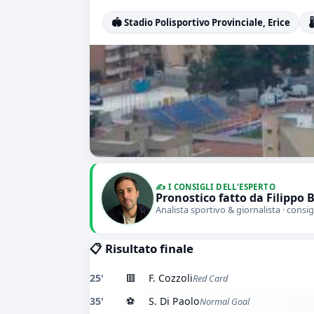
🏟️ Stadio Polisportivo Provinciale, Erice

✍️ I CONSIGLI DELL'ESPERTO
Pronostico fatto da Filippo 
Analista sportivo & giornalista · consig
📋 Risultato finale
25'
🟥
F. Cozzoli
Red Card
35'
⚽
S. Di Paolo
Normal Goal