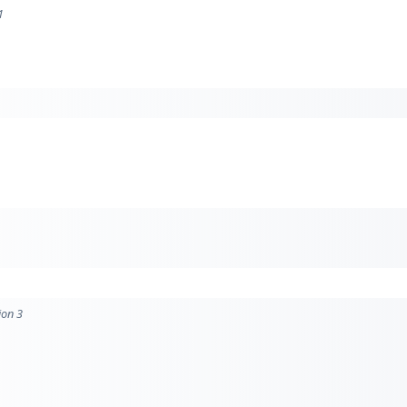
1
ion 3