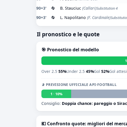
90+3'
🔄
B. Stauciuc
(Callari)
Substitution 4
90+3'
🔄
L. Napolitano
(F. Cardinale)
Substituti
Il pronostico e le quote
🎯 Pronostico del modello
1
Over 2.5
55%
Under 2.5
45%
Gol
52%
Gol attes
📡 PREVISIONE UFFICIALE API-FOOTBALL
1 · 10%
Consiglio:
Doppia chance: pareggio o Sira
💶 Confronto quote: migliori del merc