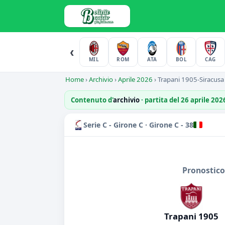
‹
MIL
ROM
ATA
BOL
CAG
Home
›
Archivio
›
Aprile 2026
›
Trapani 1905-Siracusa
Contenuto d'
archivio
· partita del 26 aprile 20
Serie C - Girone C · Girone C - 38
Pronostico
Trapani 1905