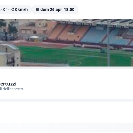
️ - 0° · 💨 0km/h
📅 dom 26 apr, 18:00
Bertuzzi
li dell'esperto