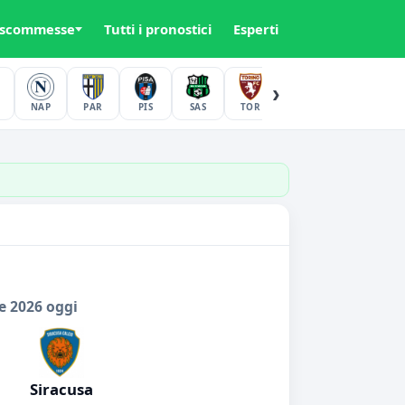
 scommesse
Tutti i pronostici
Esperti
›
NAP
PAR
PIS
SAS
TOR
UDI
VER
e 2026 oggi
Siracusa