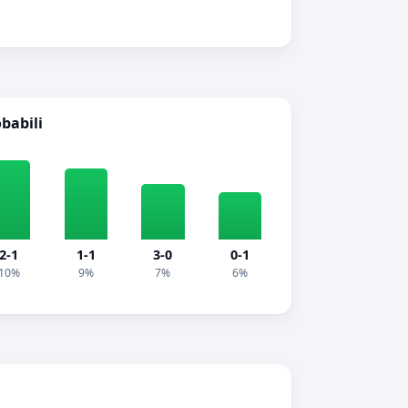
obabili
2-1
1-1
3-0
0-1
10%
9%
7%
6%