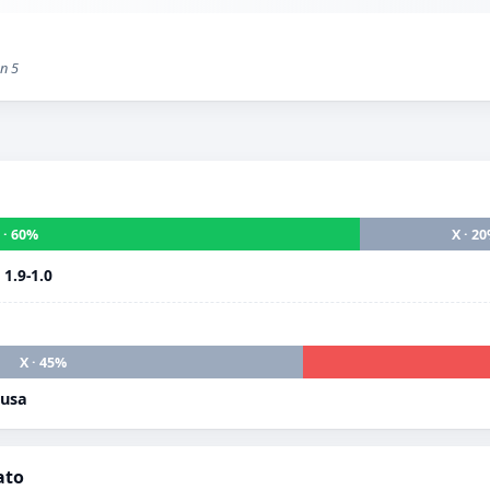
on 5
 · 60%
X · 2
i
1.9-1.0
X · 45%
cusa
ato