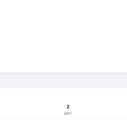
2
pari