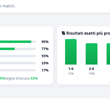
o match.
🔢 Risultati esatti più pr
95%
77%
55%
33%
1-0
2-0
17%
12%
10%
85%
Segna Siracusa
62%