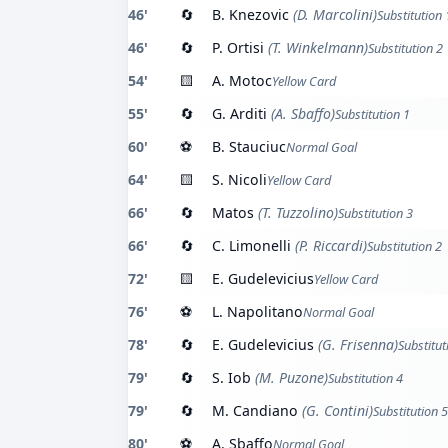
46'
🔄
B. Knezovic
(D. Marcolini)
Substitution 
46'
🔄
P. Ortisi
(T. Winkelmann)
Substitution 2
54'
🟨
A. Motoc
Yellow Card
55'
🔄
G. Arditi
(A. Sbaffo)
Substitution 1
60'
⚽
B. Stauciuc
Normal Goal
64'
🟨
S. Nicoli
Yellow Card
66'
🔄
Matos
(T. Tuzzolino)
Substitution 3
66'
🔄
C. Limonelli
(P. Riccardi)
Substitution 2
72'
🟨
E. Gudelevicius
Yellow Card
76'
⚽
L. Napolitano
Normal Goal
78'
🔄
E. Gudelevicius
(G. Frisenna)
Substitut
79'
🔄
S. Iob
(M. Puzone)
Substitution 4
79'
🔄
M. Candiano
(G. Contini)
Substitution 5
80'
⚽
A. Sbaffo
Normal Goal