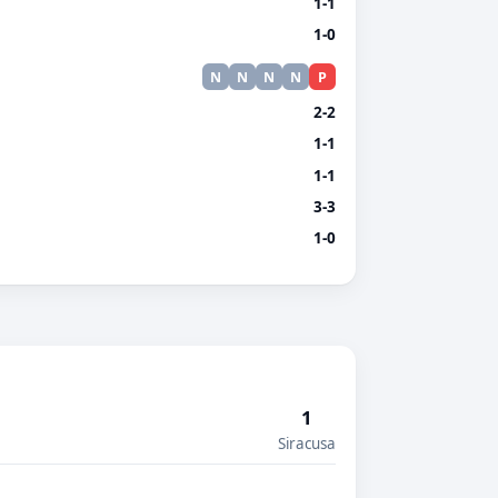
1-1
1-0
N
N
N
N
P
2-2
1-1
1-1
3-3
1-0
1
Siracusa