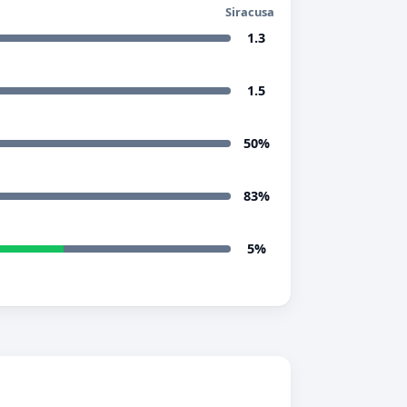
Siracusa
1.3
1.5
50%
83%
5%