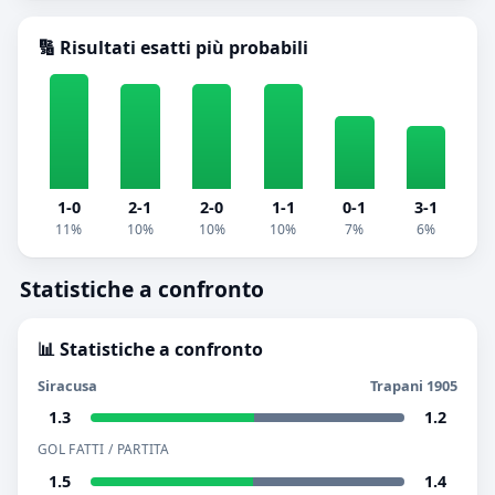
🔢 Risultati esatti più probabili
1-0
2-1
2-0
1-1
0-1
3-1
11%
10%
10%
10%
7%
6%
Statistiche a confronto
📊 Statistiche a confronto
Siracusa
Trapani 1905
1.3
1.2
GOL FATTI / PARTITA
1.5
1.4