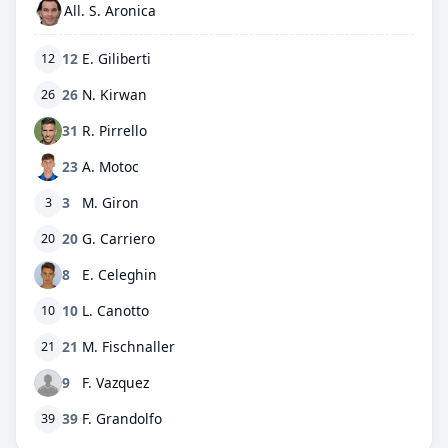
All. S. Aronica
12
E. Giliberti
12
26
N. Kirwan
26
31
R. Pirrello
23
A. Motoc
3
M. Giron
3
20
G. Carriero
20
8
E. Celeghin
10
L. Canotto
10
21
M. Fischnaller
21
9
F. Vazquez
39
F. Grandolfo
39