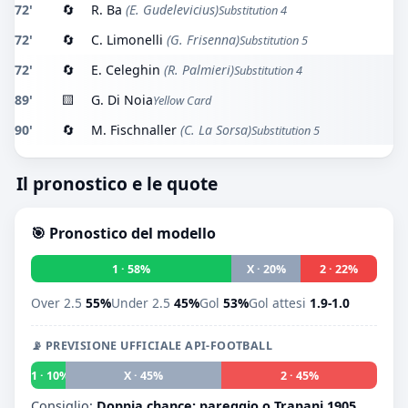
72'
🔄
R. Ba
(E. Gudelevicius)
Substitution 4
72'
🔄
C. Limonelli
(G. Frisenna)
Substitution 5
72'
🔄
E. Celeghin
(R. Palmieri)
Substitution 4
89'
🟨
G. Di Noia
Yellow Card
90'
🔄
M. Fischnaller
(C. La Sorsa)
Substitution 5
Il pronostico e le quote
🎯 Pronostico del modello
1 · 58%
X · 20%
2 · 22%
Over 2.5
55%
Under 2.5
45%
Gol
53%
Gol attesi
1.9-1.0
📡 PREVISIONE UFFICIALE API-FOOTBALL
1 · 10%
X · 45%
2 · 45%
Consiglio:
Doppia chance: pareggio o Trapani 1905