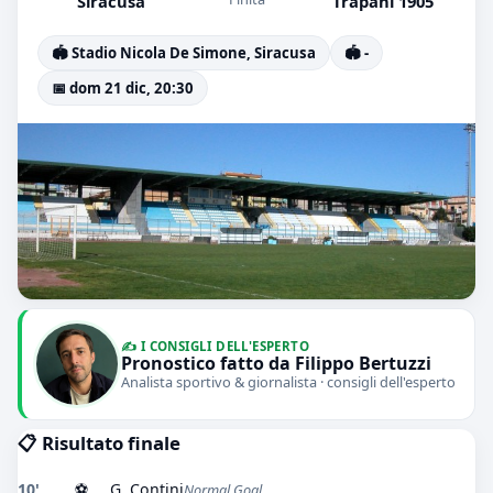
Siracusa
Trapani 1905
🏟️ Stadio Nicola De Simone, Siracusa
🏟️ -
📅 dom 21 dic, 20:30
✍️ I CONSIGLI DELL'ESPERTO
Pronostico fatto da Filippo Bertuzzi
Analista sportivo & giornalista · consigli dell'esperto
📋 Risultato finale
10'
⚽
G. Contini
Normal Goal