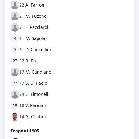
22
A. Farroni
2
M. Puzone
5
F. Pacciardi
4
M. Sapola
4
3
D. Cancellieri
3
27
R. Ba
27
17
M. Candiano
77
S. Di Paolo
77
24
C. Limonelli
10
V. Parigini
10
14
G. Contini
Trapani 1905