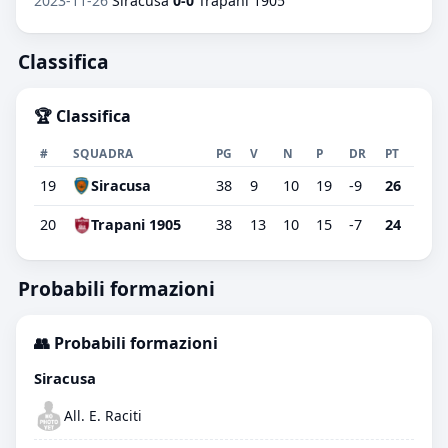
2023-11-26
Siracusa
0-0
Trapani 1905
Classifica
🏆 Classifica
#
SQUADRA
PG
V
N
P
DR
PT
19
Siracusa
38
9
10
19
-9
26
20
Trapani 1905
38
13
10
15
-7
24
Probabili formazioni
👥 Probabili formazioni
Siracusa
All. E. Raciti