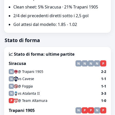
Clean sheet: 5% Siracusa · 21% Trapani 1905
2/4 dei precedenti diretti sotto i 2,5 gol
Gol attesi dal modello: 1.85 - 1.02
Stato di forma
📈 Stato di forma: ultime partite
Siracusa
N
N
N
N
P
@ Trapani 1905
2-2
N
vs Cavese
1-1
N
@ Foggia
1-1
N
vs Atalanta II
3-3
N
@ Team Altamura
1-0
P
Trapani 1905
N
P
P
N
P