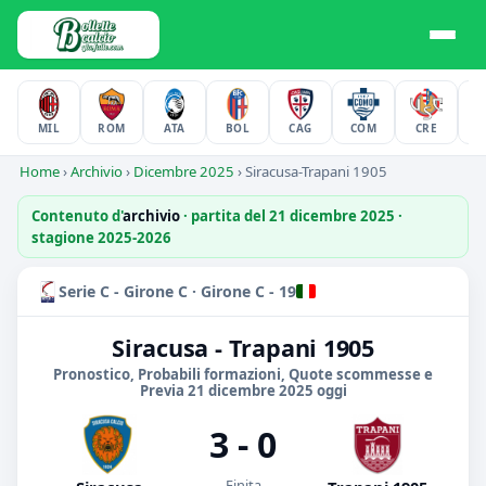
MIL
ROM
ATA
BOL
CAG
COM
CRE
F
Home
›
Archivio
›
Dicembre 2025
›
Siracusa-Trapani 1905
Contenuto d'
archivio
· partita del 21 dicembre 2025 ·
stagione 2025-2026
Serie C - Girone C · Girone C - 19
Siracusa - Trapani 1905
Pronostico, Probabili formazioni, Quote scommesse e
Previa 21 dicembre 2025 oggi
3 - 0
Finita