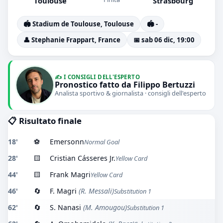
Toulouse
Strasbourg
🏟️ Stadium de Toulouse, Toulouse
🏟️ -
👤 Stephanie Frappart, France
📅 sab 06 dic, 19:00
✍️ I CONSIGLI DELL'ESPERTO
Pronostico fatto da Filippo Bertuzzi
Analista sportivo & giornalista · consigli dell'esperto
📋 Risultato finale
18'
⚽
Emersonn
Normal Goal
28'
🟨
Cristian Cásseres Jr.
Yellow Card
44'
🟨
Frank Magri
Yellow Card
46'
🔄
F. Magri
(R. Messali)
Substitution 1
62'
🔄
S. Nanasi
(M. Amougou)
Substitution 1