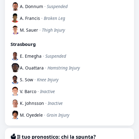
A. Donnum
· Suspended
A. Francis
· Broken Leg
M. Sauer
· Thigh Injury
Strasbourg
E. Emegha
· Suspended
A. Ouattara
· Hamstring Injury
S. Sow
· Knee Injury
V. Barco
· Inactive
K. Johnsson
· Inactive
M. Oyedele
· Groin Injury
🗳️ Il tuo pronostico: chi la spunta?