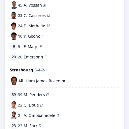
45
A. Vossah
M
23
C. Casseres
M
24
D. Methalie
M
10
Y. Gboho
F
9
F. Magri
F
9
20
Emersonn
F
20
Strasbourg
3-4-2-1
All. Liam James Rosenior
39
M. Penders
G
39
22
G. Doue
D
2
A. Omobamidele
D
23
M. Sarr
D
23