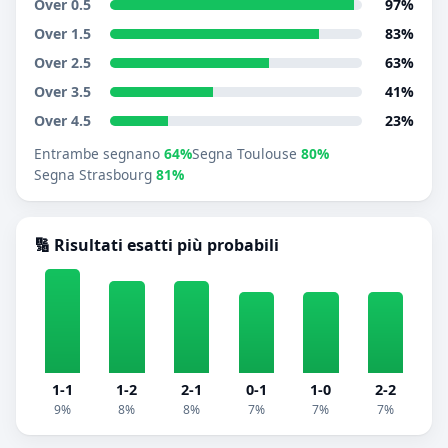
Over 0.5
97%
Over 1.5
83%
Over 2.5
63%
Over 3.5
41%
Over 4.5
23%
Entrambe segnano
64%
Segna Toulouse
80%
Segna Strasbourg
81%
🔢 Risultati esatti più probabili
1-1
1-2
2-1
0-1
1-0
2-2
9%
8%
8%
7%
7%
7%