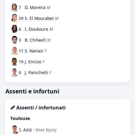
7
D. Moreira
M
29
S. El Mourabet
M
6
I. Doukoure
M
3
B. Chilwell
M
11
S. Nanasi
F
19
J. Enciso
F
9
J. Panichelli
F
Assenti e infortuni
🩹 Assenti / infortunati
Toulouse
I. Azizi
· Knee Injury