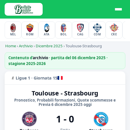
MIL
ROM
ATA
BOL
CAG
COM
CRE
F
Home
›
Archivio
›
Dicembre 2025
›
Toulouse-Strasbourg
Contenuto d'
archivio
· partita del 06 dicembre 2025 ·
stagione 2025-2026
Ligue 1 · Giornata 15
Toulouse - Strasbourg
Pronostico, Probabili formazioni, Quote scommesse e
Previa 6 dicembre 2025 oggi
1 - 0
Finita