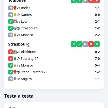
Toulouse
V
V
N
P
P
vs Rodez
1-1
N
@ Nantes
0-0
N
vs Lyon
2-1
V
@ Strasbourg
1-2
V
vs Monaco
2-2
N
Strasbourg
V
V
N
P
V
vs Blackburn
0-2
P
@ Sporting CP
7-0
P
vs Monaco
5-4
V
@ Stade Brestois 29
1-2
V
@ Angers
1-1
N
Testa a testa