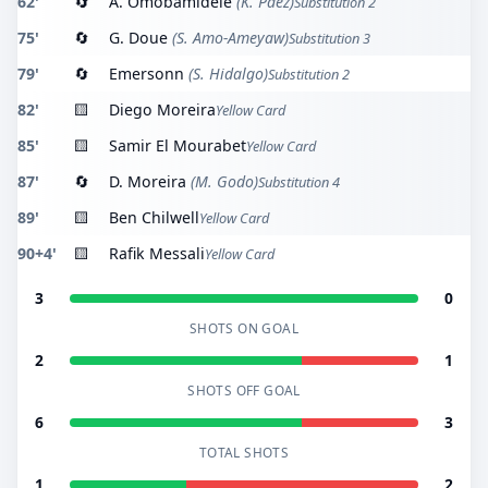
62'
🔄
A. Omobamidele
(K. Paez)
Substitution 2
75'
🔄
G. Doue
(S. Amo-Ameyaw)
Substitution 3
79'
🔄
Emersonn
(S. Hidalgo)
Substitution 2
82'
🟨
Diego Moreira
Yellow Card
85'
🟨
Samir El Mourabet
Yellow Card
87'
🔄
D. Moreira
(M. Godo)
Substitution 4
89'
🟨
Ben Chilwell
Yellow Card
90+4'
🟨
Rafik Messali
Yellow Card
3
0
SHOTS ON GOAL
2
1
SHOTS OFF GOAL
6
3
TOTAL SHOTS
1
2