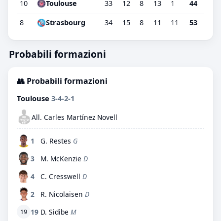
10
Toulouse
33
12
8
13
1
44
8
Strasbourg
34
15
8
11
11
53
Probabili formazioni
👥 Probabili formazioni
Toulouse
3-4-2-1
All. Carles Martínez Novell
1
G. Restes
G
3
M. McKenzie
D
4
C. Cresswell
D
2
R. Nicolaisen
D
19
D. Sidibe
M
19