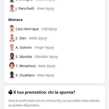
J. Panichelli
· Knee Injury
Monaco
Caio Henrique
· Calf Injury
E. Dier
· Ankle Injury
A. Golovin
· Finger Injury
S. Idumbo
· Shoulder Injury
T. Minamino
· Knee Injury
K. Ouattara
· Knee Injury
🗳️ Il tuo pronostico: chi la spunta?
Vota e confrontati con la community. La tua scelta resta salvata
su questo dispositivo.