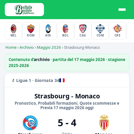
MIL
ROM
ATA
BOL
CAG
COM
CRE
F
Home
›
Archivio
›
Maggio 2026
›
Strasbourg-Monaco
Contenuto d'
archivio
· partita del 17 maggio 2026 · stagione
2025-2026
Ligue 1 · Giornata 34
Strasbourg - Monaco
Pronostico, Probabili formazioni, Quote scommesse e
Previa 17 maggio 2026 oggi
5 - 4
Finita