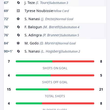
67'
🔄
J. Teze
(I. Toure)
Substitution 3
69'
🟨
Tyrese Noubissie
Yellow Card
72'
⚽
S. Nanasi
(J. Enciso)
Normal Goal
76'
🔄
F. Balogun
(M. Biereth)
Substitution 4
76'
🔄
S. Adingra
(P. Brunner)
Substitution 5
84'
⚽
M. Godo
(D. Moreira)
Normal Goal
90+1'
🔄
S. Nanasi
(L. Hogsberg)
Substitution 2
7
8
SHOTS ON GOAL
4
5
SHOTS OFF GOAL
15
21
TOTAL SHOTS
4
8