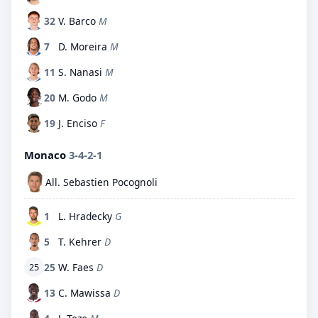
32
V. Barco
M
7
D. Moreira
M
11
S. Nanasi
M
20
M. Godo
M
19
J. Enciso
F
Monaco
3-4-2-1
All. Sebastien Pocognoli
1
L. Hradecky
G
5
T. Kehrer
D
25
W. Faes
D
25
13
C. Mawissa
D