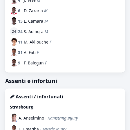
4
J. Teze
M
6
D. Zakaria
M
15
L. Camara
M
24
S. Adingra
M
24
11
M. Akliouche
F
31
A. Fati
F
9
F. Balogun
F
Assenti e infortuni
🩹 Assenti / infortunati
Strasbourg
A. Anselmino
· Hamstring Injury
E. Emegha
· Muscle Injury