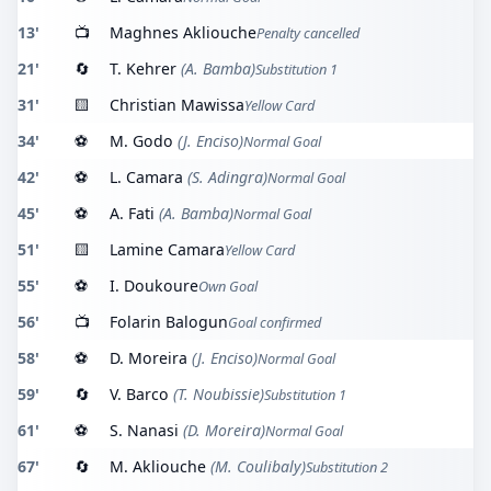
13'
📺
Maghnes Akliouche
Penalty cancelled
21'
🔄
T. Kehrer
(A. Bamba)
Substitution 1
31'
🟨
Christian Mawissa
Yellow Card
34'
⚽
M. Godo
(J. Enciso)
Normal Goal
42'
⚽
L. Camara
(S. Adingra)
Normal Goal
45'
⚽
A. Fati
(A. Bamba)
Normal Goal
51'
🟨
Lamine Camara
Yellow Card
55'
⚽
I. Doukoure
Own Goal
56'
📺
Folarin Balogun
Goal confirmed
58'
⚽
D. Moreira
(J. Enciso)
Normal Goal
59'
🔄
V. Barco
(T. Noubissie)
Substitution 1
61'
⚽
S. Nanasi
(D. Moreira)
Normal Goal
67'
🔄
M. Akliouche
(M. Coulibaly)
Substitution 2