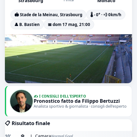
Strasbourg
Monaco
🏟️ Stade de la Meinau, Strasbourg
🌡️ - 0° · 💨 0km/h
👤 B. Bastien
📅 dom 17 mag, 21:00
✍️ I CONSIGLI DELL'ESPERTO
Pronostico fatto da Filippo Bertuzzi
Analista sportivo & giornalista · consigli dell'esperto
📋 Risultato finale
10'
⚽
L. Camara
Normal Goal