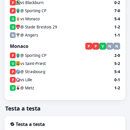
vs Blackburn
0-2
P
@ Sporting CP
7-0
P
vs Monaco
5-4
V
@ Stade Brestois 29
1-2
V
@ Angers
1-1
N
Monaco
P
P
V
N
N
@ Sporting CP
2-0
P
vs Saint-Priest
5-2
V
@ Strasbourg
5-4
P
vs Lille
0-1
P
@ Metz
1-2
V
Testa a testa
🔁 Testa a testa