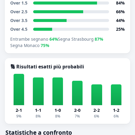
Over 1.5
84%
Over 2.5
66%
Over 3.5
44%
Over 4.5
25%
Entrambe segnano
64%
Segna Strasbourg
87%
Segna Monaco
75%
🔢 Risultati esatti più probabili
2-1
1-1
1-0
2-0
2-2
1-2
9%
8%
8%
7%
6%
6%
Statistiche a confronto