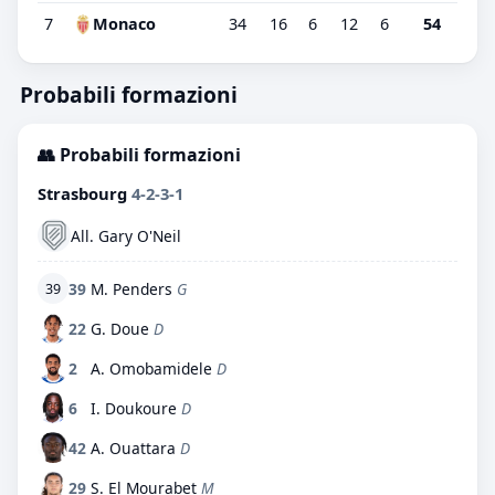
7
Monaco
34
16
6
12
6
54
Probabili formazioni
👥 Probabili formazioni
Strasbourg
4-2-3-1
All. Gary O'Neil
39
M. Penders
G
39
22
G. Doue
D
2
A. Omobamidele
D
6
I. Doukoure
D
42
A. Ouattara
D
29
S. El Mourabet
M