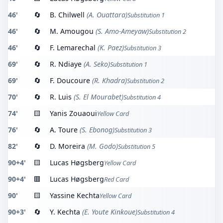
46'
🔄
B. Chilwell
(A. Ouattara)
Substitution 1
46'
🔄
M. Amougou
(S. Amo-Ameyaw)
Substitution 2
46'
🔄
F. Lemarechal
(K. Paez)
Substitution 3
69'
🔄
R. Ndiaye
(A. Seko)
Substitution 1
69'
🔄
F. Doucoure
(R. Khadra)
Substitution 2
70'
🔄
R. Luis
(S. El Mourabet)
Substitution 4
74'
🟨
Yanis Zouaoui
Yellow Card
76'
🔄
A. Toure
(S. Ebonog)
Substitution 3
82'
🔄
D. Moreira
(M. Godo)
Substitution 5
90+4'
🟨
Lucas Høgsberg
Yellow Card
90+4'
🟥
Lucas Høgsberg
Red Card
90'
🟨
Yassine Kechta
Yellow Card
90+3'
🔄
Y. Kechta
(E. Youte Kinkoue)
Substitution 4