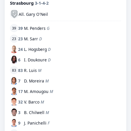
Strasbourg
3-1-4-2
All. Gary O'Neil
39
M. Penders
G
39
23
M. Sarr
D
23
24
L. Hogsberg
D
6
I. Doukoure
D
83
R. Luis
M
83
7
D. Moreira
M
17
M. Amougou
M
32
V. Barco
M
3
B. Chilwell
M
9
J. Panichelli
F