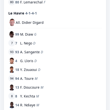
80
F. Lemarechal
F
80
Le Havre
4-1-4-1
All. Didier Digard
99
M. Diaw
G
7
L. Nego
D
7
93
A. Sangante
D
93
4
G. Lloris
D
18
Y. Zouaoui
D
94
A. Toure
M
94
13
F. Doucoure
M
8
Y. Kechta
M
8
14
R. Ndiaye
M