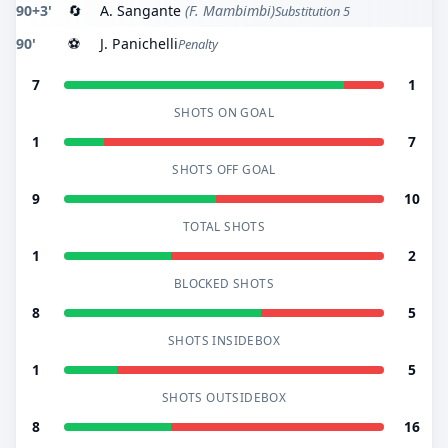
90+3'
🔄
A. Sangante
(F. Mambimbi)
Substitution 5
90'
⚽
J. Panichelli
Penalty
7
1
SHOTS ON GOAL
1
7
SHOTS OFF GOAL
9
10
TOTAL SHOTS
1
2
BLOCKED SHOTS
8
5
SHOTS INSIDEBOX
1
5
SHOTS OUTSIDEBOX
8
16