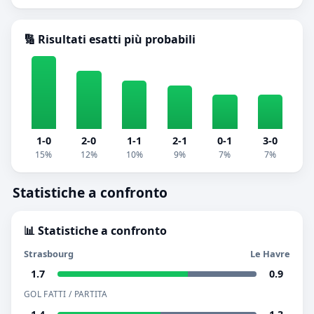
🔢 Risultati esatti più probabili
1-0
2-0
1-1
2-1
0-1
3-0
15%
12%
10%
9%
7%
7%
Statistiche a confronto
📊 Statistiche a confronto
Strasbourg
Le Havre
1.7
0.9
GOL FATTI / PARTITA