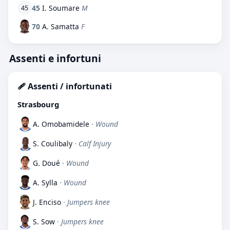
45
I. Soumare
M
45
70
A. Samatta
F
Assenti e infortuni
🩹 Assenti / infortunati
Strasbourg
A. Omobamidele
· Wound
S. Coulibaly
· Calf Injury
G. Doué
· Wound
A. Sylla
· Wound
J. Enciso
· Jumpers knee
S. Sow
· Jumpers knee