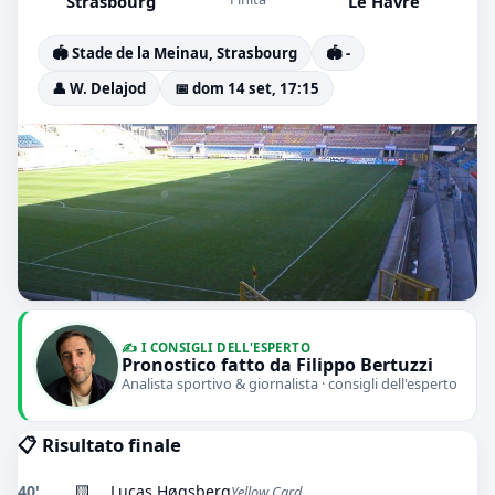
Strasbourg
Le Havre
🏟️ Stade de la Meinau, Strasbourg
🏟️ -
👤 W. Delajod
📅 dom 14 set, 17:15
✍️ I CONSIGLI DELL'ESPERTO
Pronostico fatto da Filippo Bertuzzi
Analista sportivo & giornalista · consigli dell'esperto
📋 Risultato finale
40'
🟨
Lucas Høgsberg
Yellow Card