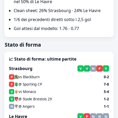
nel 50% di Le Havre
Clean sheet: 26% Strasbourg · 24% Le Havre
1/6 dei precedenti diretti sotto i 2,5 gol
Gol attesi dal modello: 1.76 - 0.77
Stato di forma
📈 Stato di forma: ultime partite
Strasbourg
V
V
N
P
V
vs Blackburn
0-2
P
@ Sporting CP
7-0
P
vs Monaco
5-4
V
@ Stade Brestois 29
1-2
V
@ Angers
1-1
N
Le Havre
V
P
N
N
N