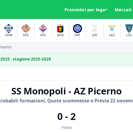
Pronostici per lega
Mercati
COM
CRE
FIO
GEN
INT
JUV
LAZ
LEC
icerno
 2025 · stagione 2025-2026
SS Monopoli - AZ Picerno
Probabili formazioni, Quote scommesse e Previa 22 novem
0 - 2
Finita