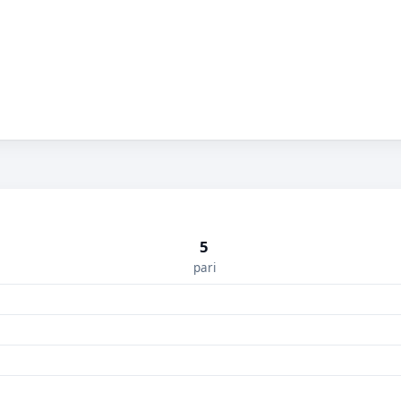
5
pari