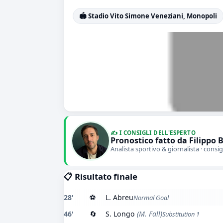
🏟️ Stadio Vito Simone Veneziani, Monopoli
✍️ I CONSIGLI DELL'ESPERTO
Pronostico fatto da Filippo 
Analista sportivo & giornalista · consig
📋 Risultato finale
28'
⚽
L. Abreu
Normal Goal
46'
🔄
S. Longo
(M. Fall)
Substitution 1