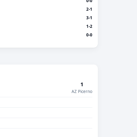
0-0
2-1
3-1
1-2
0-0
1
AZ Picerno