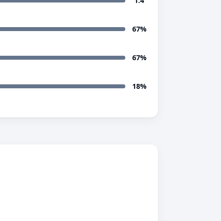
1.4
67%
67%
18%