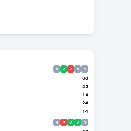
N
V
P
N
N
0-2
2-2
1-0
2-0
1-1
N
P
V
V
N