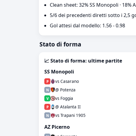
Clean sheet: 32% SS Monopoli · 18% A
5/6 dei precedenti diretti sotto i 2,5 g
Gol attesi dal modello: 1.56 - 0.98
Stato di forma
📈 Stato di forma: ultime partite
SS Monopoli
vs Casarano
P
@ Potenza
N
vs Foggia
V
@ Atalanta II
P
vs Trapani 1905
N
AZ Picerno