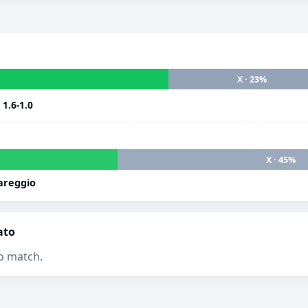
X · 23%
i
1.6-1.0
X · 45%
areggio
ato
o match.