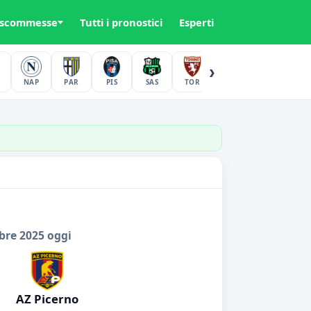
 scommesse
Tutti i pronostici
Esperti
›
NAP
PAR
PIS
SAS
TOR
UDI
VER
bre 2025 oggi
AZ Picerno