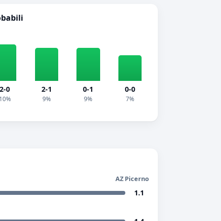
obabili
2-0
2-1
0-1
0-0
10%
9%
9%
7%
AZ Picerno
1.1