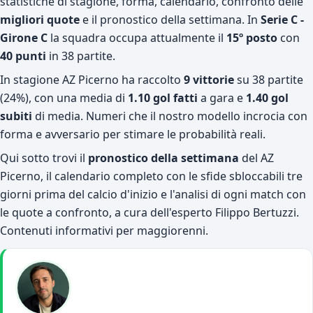
statistiche di stagione, forma, calendario, confronto delle
migliori quote
e il pronostico della settimana. In
Serie C -
Girone C
la squadra occupa attualmente il
15º posto
con
40 punti
in 38 partite.
In stagione AZ Picerno ha raccolto
9 vittorie
su 38 partite
(24%), con una media di
1.10 gol fatti
a gara e
1.40 gol
subiti
di media. Numeri che il nostro modello incrocia con
forma e avversario per stimare le probabilità reali.
Qui sotto trovi il
pronostico della settimana
del AZ
Picerno, il calendario completo con le sfide sbloccabili tre
giorni prima del calcio d'inizio e l'analisi di ogni match con
le quote a confronto, a cura dell'esperto Filippo Bertuzzi.
Contenuti informativi per maggiorenni.