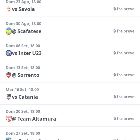
Dom 23 Ago, 18:00
vs Savoia
🔒 fra breve
Dom 30 Ago, 18:00
@ Scafatese
🔒 fra breve
Dom 06 Set, 18:00
vs Inter U23
🔒 fra breve
Dom 13 Set, 18:00
@ Sorrento
🔒 fra breve
Mer 16 Set, 18:00
vs Catania
🔒 fra breve
Dom 20 Set, 18:00
@ Team Altamura
🔒 fra breve
Dom 27 Set, 18:00