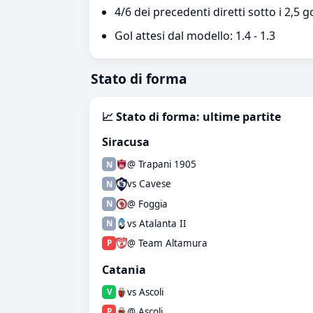
4/6 dei precedenti diretti sotto i 2,5 g
Gol attesi dal modello: 1.4 - 1.3
Stato di forma
📈 Stato di forma: ultime partite
Siracusa
@ Trapani 1905
N
vs Cavese
N
@ Foggia
N
vs Atalanta II
N
@ Team Altamura
P
Catania
vs Ascoli
V
@ Ascoli
P