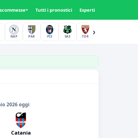
 scommesse
Tutti i pronostici
Esperti
›
NAP
PAR
PIS
SAS
TOR
UDI
VER
io 2026 oggi
Catania