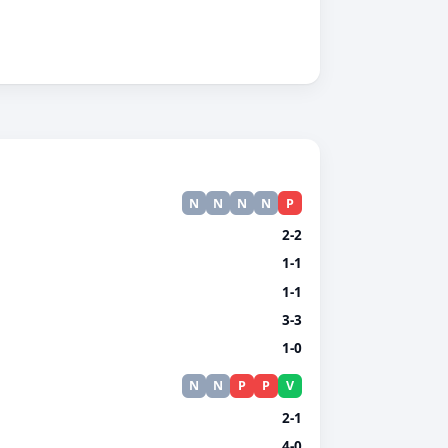
N
N
N
N
P
2-2
1-1
1-1
3-3
1-0
N
N
P
P
V
2-1
4-0