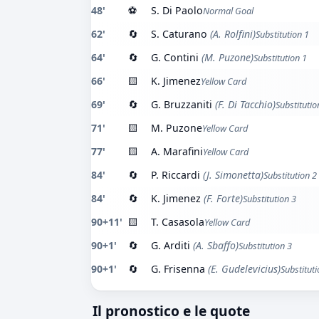
48'
⚽
S. Di Paolo
Normal Goal
62'
🔄
S. Caturano
(A. Rolfini)
Substitution 1
64'
🔄
G. Contini
(M. Puzone)
Substitution 1
66'
🟨
K. Jimenez
Yellow Card
69'
🔄
G. Bruzzaniti
(F. Di Tacchio)
Substitutio
71'
🟨
M. Puzone
Yellow Card
77'
🟨
A. Marafini
Yellow Card
84'
🔄
P. Riccardi
(J. Simonetta)
Substitution 2
84'
🔄
K. Jimenez
(F. Forte)
Substitution 3
90+11'
🟨
T. Casasola
Yellow Card
90+1'
🔄
G. Arditi
(A. Sbaffo)
Substitution 3
90+1'
🔄
G. Frisenna
(E. Gudelevicius)
Substituti
Il pronostico e le quote