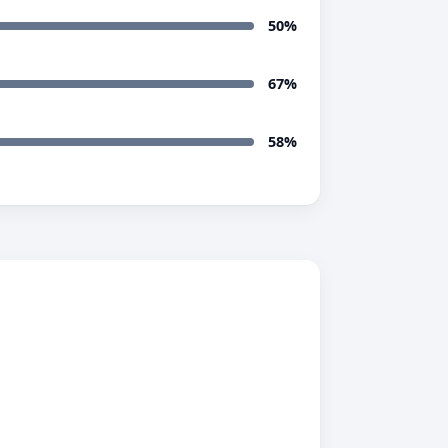
50%
67%
58%