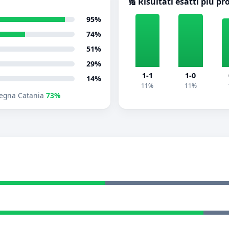
🔢 Risultati esatti più pr
95%
74%
51%
29%
1-1
1-0
14%
11%
11%
egna Catania
73%