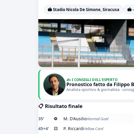
🏟️ Stadio Nicola De Simone, Siracusa
🏟️ -
✍️ I CONSIGLI DELL'ESPERTO
Pronostico fatto da Filippo 
Analista sportivo & giornalista · consig
📋 Risultato finale
35'
⚽
M. D'Ausilio
Normal Goal
45+4'
🟨
P. Riccardi
Yellow Card