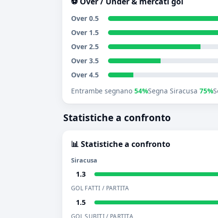
⚽ Over / Under & mercati gol
Over 0.5
Over 1.5
Over 2.5
Over 3.5
Over 4.5
Entrambe segnano
54%
Segna Siracusa
75%
S
Statistiche a confronto
📊 Statistiche a confronto
Siracusa
1.3
GOL FATTI / PARTITA
1.5
GOL SUBITI / PARTITA