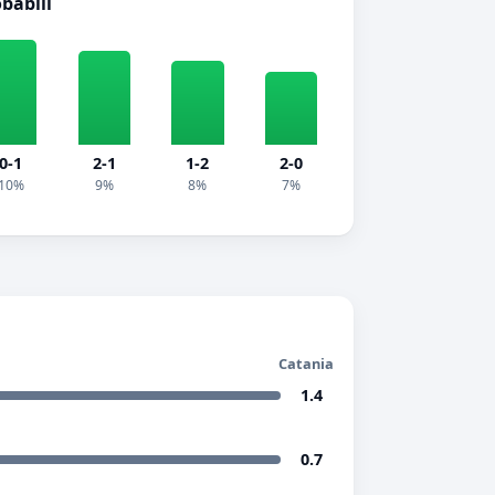
obabili
0-1
2-1
1-2
2-0
10%
9%
8%
7%
Catania
1.4
0.7