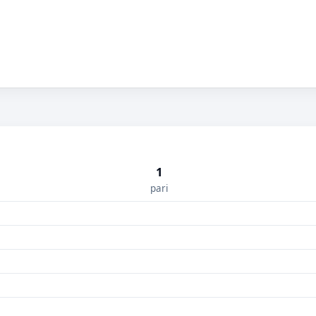
1
pari