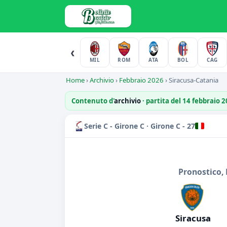
‹
MIL
ROM
ATA
BOL
CAG
Home
›
Archivio
›
Febbraio 2026
›
Siracusa-Catania
Contenuto d'
archivio
· partita del 14 febbraio 
Serie C - Girone C · Girone C - 27
Pronostico, 
Siracusa