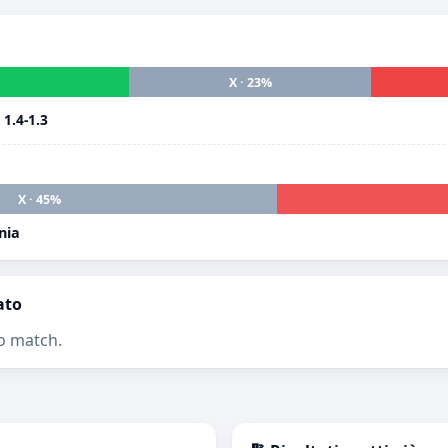
X · 23%
i
1.4-1.3
X · 45%
nia
ato
o match.