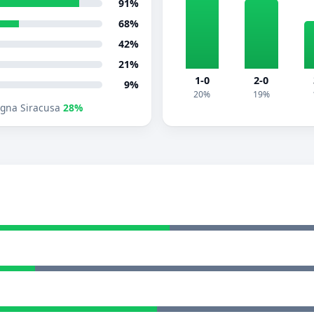
91%
68%
42%
21%
1-0
2-0
9%
20%
19%
gna Siracusa
28%