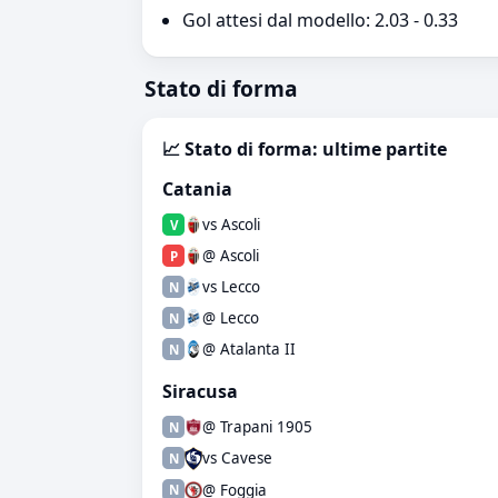
Gol attesi dal modello: 2.03 - 0.33
Stato di forma
📈 Stato di forma: ultime partite
Catania
vs Ascoli
V
@ Ascoli
P
vs Lecco
N
@ Lecco
N
@ Atalanta II
N
Siracusa
@ Trapani 1905
N
vs Cavese
N
@ Foggia
N