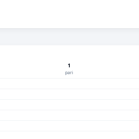
1
pari