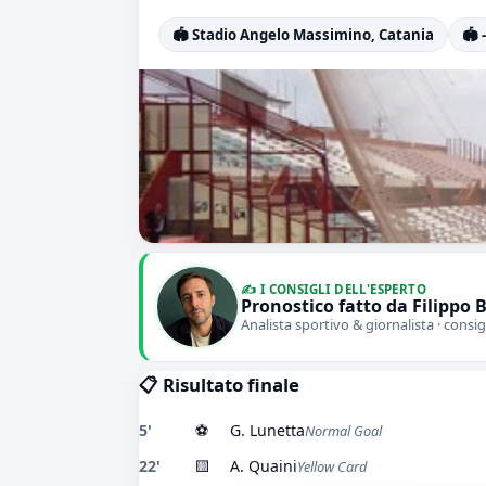
🏟️ Stadio Angelo Massimino, Catania
🏟️ -
✍️ I CONSIGLI DELL'ESPERTO
Pronostico fatto da Filippo 
Analista sportivo & giornalista · consig
📋 Risultato finale
5'
⚽
G. Lunetta
Normal Goal
22'
🟨
A. Quaini
Yellow Card