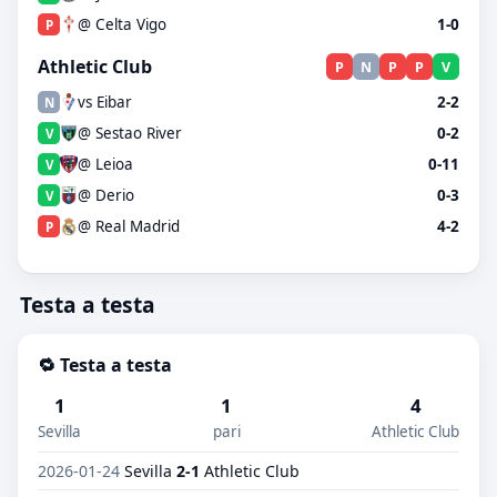
@ Celta Vigo
1-0
P
Athletic Club
P
N
P
P
V
vs Eibar
2-2
N
@ Sestao River
0-2
V
@ Leioa
0-11
V
@ Derio
0-3
V
@ Real Madrid
4-2
P
Testa a testa
🔁 Testa a testa
1
1
4
Sevilla
pari
Athletic Club
2026-01-24
Sevilla
2-1
Athletic Club