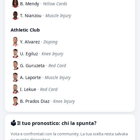
B. Mendy
· Yellow Cards
T. Nianzou
· Muscle Injury
Athletic Club
Y. Alvarez
· Doping
U. Egiluz
· Knee Injury
G. Guruzeta
· Red Card
A. Laporte
· Muscle Injury
I. Lekue
· Red Card
B. Prados Diaz
· Knee Injury
🗳️ Il tuo pronostico: chi la spunta?
Vota e confrontati con la community. La tua scelta resta salvata
su questo dispositivo.