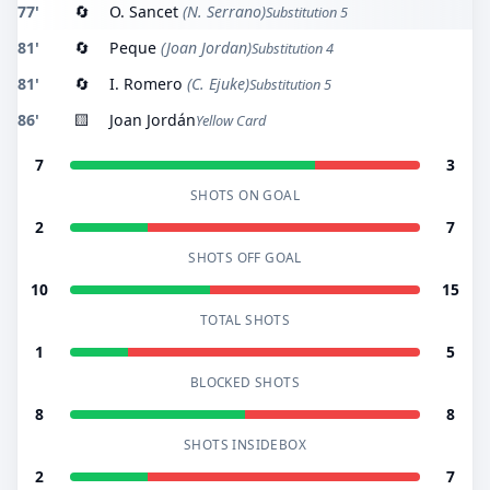
77'
🔄
O. Sancet
(N. Serrano)
Substitution 5
81'
🔄
Peque
(Joan Jordan)
Substitution 4
81'
🔄
I. Romero
(C. Ejuke)
Substitution 5
86'
🟨
Joan Jordán
Yellow Card
7
3
SHOTS ON GOAL
2
7
SHOTS OFF GOAL
10
15
TOTAL SHOTS
1
5
BLOCKED SHOTS
8
8
SHOTS INSIDEBOX
2
7