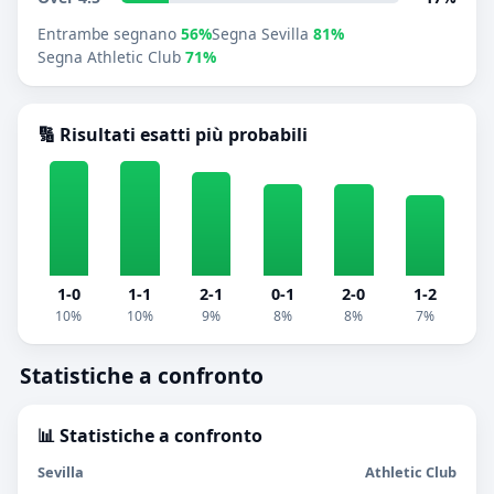
Entrambe segnano
56%
Segna Sevilla
81%
Segna Athletic Club
71%
🔢 Risultati esatti più probabili
1-0
1-1
2-1
0-1
2-0
1-2
10%
10%
9%
8%
8%
7%
Statistiche a confronto
📊 Statistiche a confronto
Sevilla
Athletic Club