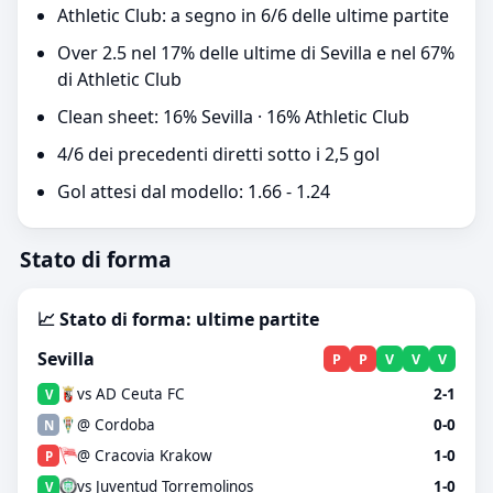
Athletic Club: a segno in 6/6 delle ultime partite
Over 2.5 nel 17% delle ultime di Sevilla e nel 67%
di Athletic Club
Clean sheet: 16% Sevilla · 16% Athletic Club
4/6 dei precedenti diretti sotto i 2,5 gol
Gol attesi dal modello: 1.66 - 1.24
Stato di forma
📈 Stato di forma: ultime partite
Sevilla
P
P
V
V
V
vs AD Ceuta FC
2-1
V
@ Cordoba
0-0
N
@ Cracovia Krakow
1-0
P
vs Juventud Torremolinos
1-0
V