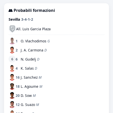
👥 Probabili formazioni
Sevilla
3-4-1-2
All. Luis Garcia Plaza
1
O. Vlachodimos
G
2
J. A. Carmona
D
6
N. Gudelj
D
6
4
K. Salas
D
16
J. Sanchez
M
18
L. Agoume
M
20
D. Sow
M
12
G. Suazo
M