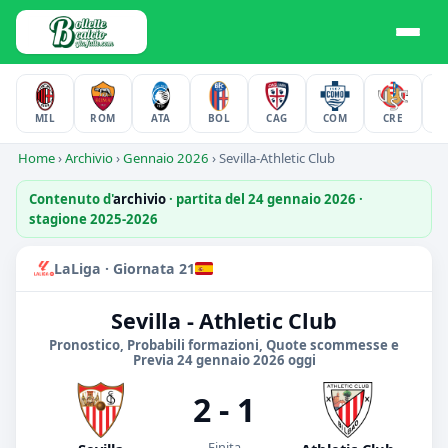
MIL
ROM
ATA
BOL
CAG
COM
CRE
F
Home
›
Archivio
›
Gennaio 2026
›
Sevilla-Athletic Club
Contenuto d'
archivio
· partita del 24 gennaio 2026 ·
stagione 2025-2026
LaLiga · Giornata 21
Sevilla - Athletic Club
Pronostico, Probabili formazioni, Quote scommesse e
Previa 24 gennaio 2026 oggi
2 - 1
Finita