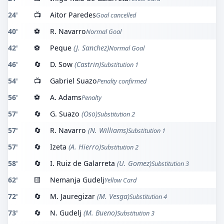
24'
📺
Aitor Paredes
Goal cancelled
40'
⚽
R. Navarro
Normal Goal
42'
⚽
Peque
(J. Sanchez)
Normal Goal
46'
🔄
D. Sow
(Castrin)
Substitution 1
54'
📺
Gabriel Suazo
Penalty confirmed
56'
⚽
A. Adams
Penalty
57'
🔄
G. Suazo
(Oso)
Substitution 2
57'
🔄
R. Navarro
(N. Williams)
Substitution 1
57'
🔄
Izeta
(A. Hierro)
Substitution 2
58'
🔄
I. Ruiz de Galarreta
(U. Gomez)
Substitution 3
62'
🟨
Nemanja Gudelj
Yellow Card
72'
🔄
M. Jauregizar
(M. Vesga)
Substitution 4
73'
🔄
N. Gudelj
(M. Bueno)
Substitution 3