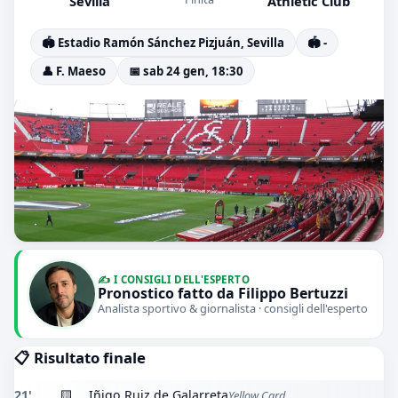
Sevilla
Athletic Club
🏟️ Estadio Ramón Sánchez Pizjuán, Sevilla
🏟️ -
👤 F. Maeso
📅 sab 24 gen, 18:30
✍️ I CONSIGLI DELL'ESPERTO
Pronostico fatto da Filippo Bertuzzi
Analista sportivo & giornalista · consigli dell'esperto
📋 Risultato finale
21'
🟨
Iñigo Ruiz de Galarreta
Yellow Card