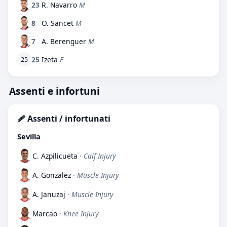
23
R. Navarro
M
8
O. Sancet
M
7
A. Berenguer
M
25
Izeta
F
25
Assenti e infortuni
🩹 Assenti / infortunati
Sevilla
C. Azpilicueta
· Calf Injury
A. Gonzalez
· Muscle Injury
A. Januzaj
· Muscle Injury
Marcao
· Knee Injury