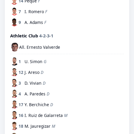
14
Peque
F
7
I. Romero
F
9
A. Adams
F
Athletic Club
4-2-3-1
All. Ernesto Valverde
1
U. Simon
G
12
J. Areso
D
3
D. Vivian
D
4
A. Paredes
D
17
Y. Berchiche
D
16
I. Ruiz de Galarreta
M
18
M. Jauregizar
M