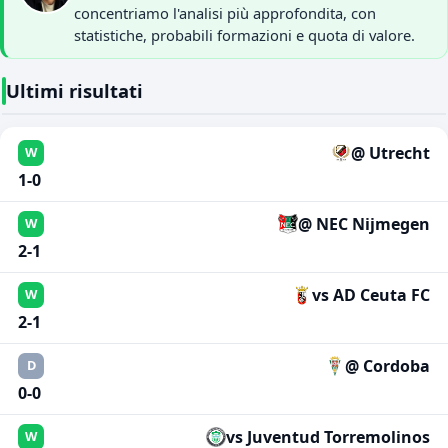
concentriamo l'analisi più approfondita, con
statistiche, probabili formazioni e quota di valore.
Ultimi risultati
@ Utrecht
W
1-0
@ NEC Nijmegen
W
2-1
vs AD Ceuta FC
W
2-1
@ Cordoba
D
0-0
vs Juventud Torremolinos
W