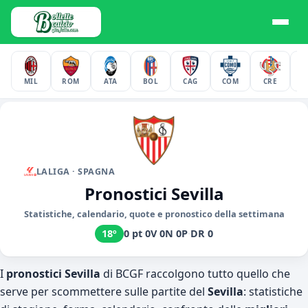
MIL
ROM
ATA
BOL
CAG
COM
CRE
F
LALIGA · SPAGNA
Pronostici Sevilla
Statistiche, calendario, quote e pronostico della settimana
18º
0 pt
·
0V 0N 0P
·
DR 0
I
pronostici Sevilla
di BCGF raccolgono tutto quello che
serve per scommettere sulle partite del
Sevilla
: statistiche