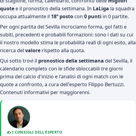
di stagione, forma, calendario, confronto delle
migliori
quote
e il pronostico della settimana. In
LaLiga
la squadra
occupa attualmente il
18º posto
con
0 punti
in 0 partite.
Per ogni partita del Sevilla incrociamo forma, gol fatti e
subiti, precedenti e probabili formazioni: sono i dati su cui
il nostro modello stima le probabilità reali di ogni esito, alla
ricerca del
valore
rispetto alla quota.
Qui sotto trovi il
pronostico della settimana
del Sevilla, il
calendario completo con le sfide sbloccabili tre giorni
prima del calcio d'inizio e l'analisi di ogni match con le
quote a confronto, a cura dell'esperto Filippo Bertuzzi.
Contenuti informativi per maggiorenni.
✍️ I CONSIGLI DELL'ESPERTO