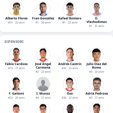
Alberto Flores
Fran González
Rafael Romero
O.
Vlachodimos
#31 · 22 anni
#1 · 20 anni
#1 · 22 anni
#1 · 31 anni
DIFENSORI
Fábio Cardoso
José Ángel
Andrés Castrín
Julio Díaz del
Carmona
Romo
#15 · 31 anni
#32 · 22 anni
#2 · 23 anni
#3 · 20 anni
F. Gattoni
I. Munoz
Oso
Adrià Pedrosa
#22 · 26 anni
#4 · 21 anni
#36 · 22 anni
#3 · 27 anni