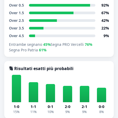
Over 0.5
92%
Over 1.5
67%
Over 2.5
42%
Over 3.5
22%
Over 4.5
9%
Entrambe segnano
45%
Segna PRO Vercelli
76%
Segna Pro Patria
61%
🔢 Risultati esatti più probabili
1-0
1-1
0-1
2-0
2-1
0-0
15%
11%
10%
9%
9%
8%