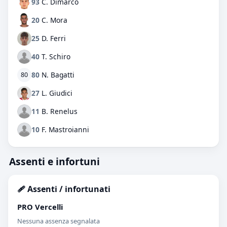
93
C. Dimarco
20
C. Mora
25
D. Ferri
40
T. Schiro
80
N. Bagatti
80
27
L. Giudici
11
B. Renelus
10
F. Mastroianni
Assenti e infortuni
🩹 Assenti / infortunati
PRO Vercelli
Nessuna assenza segnalata