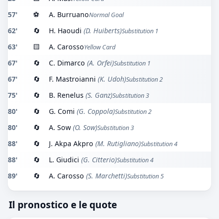
57'
⚽
A. Burruano
Normal Goal
62'
🔄
H. Haoudi
(D. Huiberts)
Substitution 1
63'
🟨
A. Carosso
Yellow Card
67'
🔄
C. Dimarco
(A. Orfei)
Substitution 1
67'
🔄
F. Mastroianni
(K. Udoh)
Substitution 2
75'
🔄
B. Renelus
(S. Ganz)
Substitution 3
80'
🔄
G. Comi
(G. Coppola)
Substitution 2
80'
🔄
A. Sow
(O. Sow)
Substitution 3
88'
🔄
J. Akpa Akpro
(M. Rutigliano)
Substitution 4
88'
🔄
L. Giudici
(G. Citterio)
Substitution 4
89'
🔄
A. Carosso
(S. Marchetti)
Substitution 5
Il pronostico e le quote