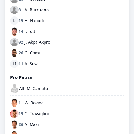
8
A. Burruano
15
H. Haoudi
15
14
I. Iotti
92
J. Akpa Akpro
26
G. Comi
11
A. Sow
11
Pro Patria
All. M. Caniato
1
W. Rovida
19
C. Travaglini
26
A. Masi