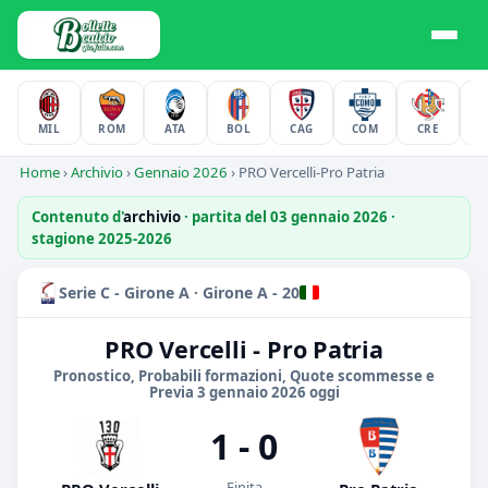
MIL
ROM
ATA
BOL
CAG
COM
CRE
F
Home
›
Archivio
›
Gennaio 2026
›
PRO Vercelli-Pro Patria
Contenuto d'
archivio
· partita del 03 gennaio 2026 ·
stagione 2025-2026
Serie C - Girone A · Girone A - 20
PRO Vercelli - Pro Patria
Pronostico, Probabili formazioni, Quote scommesse e
Previa 3 gennaio 2026 oggi
1 - 0
Finita