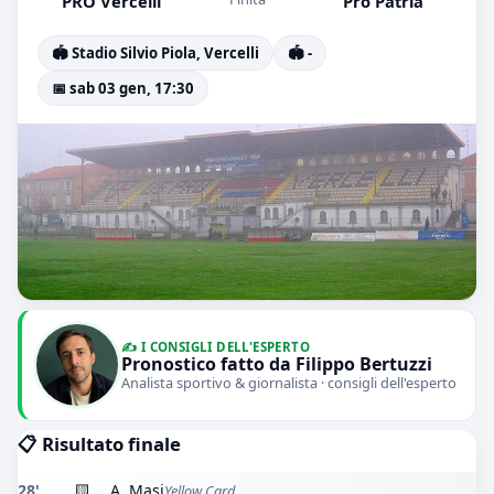
PRO Vercelli
Pro Patria
🏟️ Stadio Silvio Piola, Vercelli
🏟️ -
📅 sab 03 gen, 17:30
✍️ I CONSIGLI DELL'ESPERTO
Pronostico fatto da Filippo Bertuzzi
Analista sportivo & giornalista · consigli dell'esperto
📋 Risultato finale
28'
🟨
A. Masi
Yellow Card