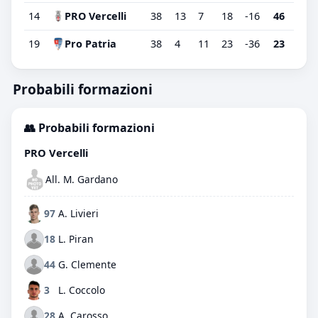
14
PRO Vercelli
38
13
7
18
-16
46
19
Pro Patria
38
4
11
23
-36
23
Probabili formazioni
👥 Probabili formazioni
PRO Vercelli
All. M. Gardano
97
A. Livieri
18
L. Piran
44
G. Clemente
3
L. Coccolo
28
A. Carosso