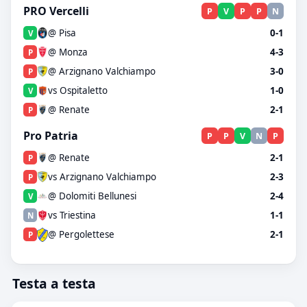
PRO Vercelli
P
V
P
P
N
@ Pisa
0-1
V
@ Monza
4-3
P
@ Arzignano Valchiampo
3-0
P
vs Ospitaletto
1-0
V
@ Renate
2-1
P
Pro Patria
P
P
V
N
P
@ Renate
2-1
P
vs Arzignano Valchiampo
2-3
P
@ Dolomiti Bellunesi
2-4
V
vs Triestina
1-1
N
@ Pergolettese
2-1
P
Testa a testa