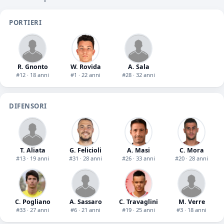
PORTIERI
R. Gnonto
W. Rovida
A. Sala
#12 · 18 anni
#1 · 22 anni
#28 · 32 anni
DIFENSORI
T. Aliata
G. Felicioli
A. Masi
C. Mora
#13 · 19 anni
#31 · 28 anni
#26 · 33 anni
#20 · 28 anni
C. Pogliano
A. Sassaro
C. Travaglini
M. Verre
#33 · 27 anni
#6 · 21 anni
#19 · 25 anni
#3 · 18 anni