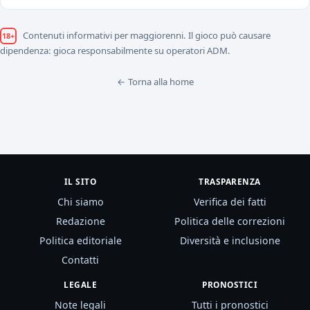
Contenuti informativi per maggiorenni. Il gioco può causare
18+
dipendenza: gioca responsabilmente su operatori ADM.
← Torna alla home
IL SITO
TRASPARENZA
Chi siamo
Verifica dei fatti
Redazione
Politica delle correzioni
Politica editoriale
Diversità e inclusione
Contatti
LEGALE
PRONOSTICI
Note legali
Tutti i pronostici