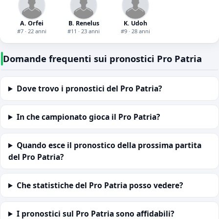
A. Orfei
B. Renelus
K. Udoh
#7 · 22 anni
#11 · 23 anni
#9 · 28 anni
Domande frequenti sui pronostici Pro Patria
Dove trovo i pronostici del Pro Patria?
In che campionato gioca il Pro Patria?
Quando esce il pronostico della prossima partita
del Pro Patria?
Che statistiche del Pro Patria posso vedere?
I pronostici sul Pro Patria sono affidabili?