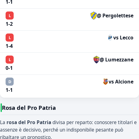
1-1
@ Pergolettese
L
1-2
vs Lecco
L
1-4
@ Lumezzane
L
0-1
vs Alcione
D
1-1
Rosa del Pro Patria
La
rosa del Pro Patria
divisa per reparto: conoscere titolari e
assenze è decisivo, perché un indisponibile pesante può
ribaltare un pronostico.