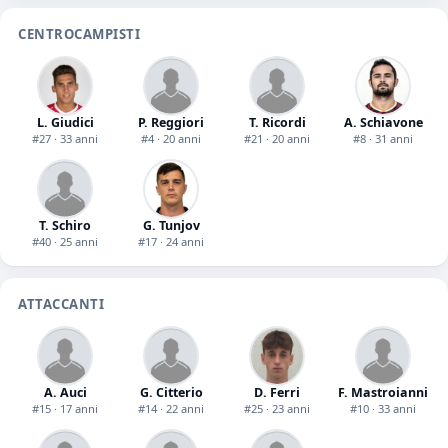
CENTROCAMPISTI
L. Giudici
P. Reggiori
T. Ricordi
A. Schiavone
#27 · 33 anni
#4 · 20 anni
#21 · 20 anni
#8 · 31 anni
T. Schiro
G. Tunjov
#40 · 25 anni
#17 · 24 anni
ATTACCANTI
A. Auci
G. Citterio
D. Ferri
F. Mastroianni
#15 · 17 anni
#14 · 22 anni
#25 · 23 anni
#10 · 33 anni