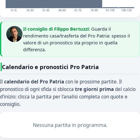
0-15
16-30
31-45
46-60
61-75
76-90
91-105
106-120
Il consiglio di Filippo Bertuzzi:
Guarda il
rendimento casa/trasferta del Pro Patria: spesso il
valore di un pronostico sta proprio in quella
differenza.
Calendario e pronostici Pro Patria
Il
calendario del Pro Patria
con le prossime partite. Il
pronostico di ogni sfida si sblocca
tre giorni prima
del calcio
d'inizio: clicca la partita per l'analisi completa con quote e
consiglio.
Nessuna partita in programma.