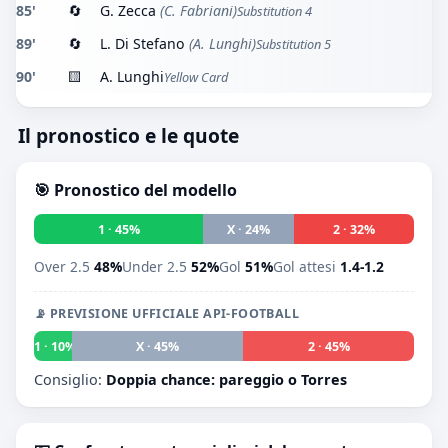
85'
🔄
G. Zecca
(C. Fabriani)
Substitution 4
89'
🔄
L. Di Stefano
(A. Lunghi)
Substitution 5
90'
🟨
A. Lunghi
Yellow Card
Il pronostico e le quote
🎯 Pronostico del modello
1 · 45%
X · 24%
2 · 32%
Over 2.5
48%
Under 2.5
52%
Gol
51%
Gol attesi
1.4-1.2
📡 PREVISIONE UFFICIALE API-FOOTBALL
1 · 10%
X · 45%
2 · 45%
Consiglio:
Doppia chance: pareggio o Torres