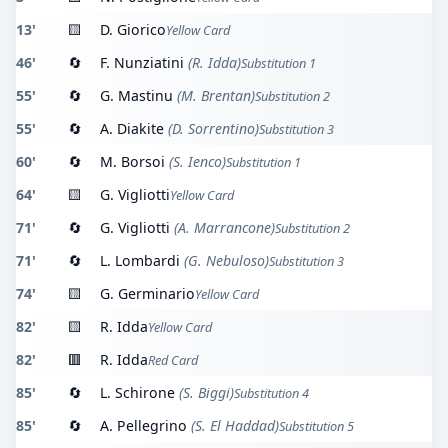
13'
🟨
D. Giorico
Yellow Card
46'
🔄
F. Nunziatini
(R. Idda)
Substitution 1
55'
🔄
G. Mastinu
(M. Brentan)
Substitution 2
55'
🔄
A. Diakite
(D. Sorrentino)
Substitution 3
60'
🔄
M. Borsoi
(S. Ienco)
Substitution 1
64'
🟨
G. Vigliotti
Yellow Card
71'
🔄
G. Vigliotti
(A. Marrancone)
Substitution 2
71'
🔄
L. Lombardi
(G. Nebuloso)
Substitution 3
74'
🟨
G. Germinario
Yellow Card
82'
🟨
R. Idda
Yellow Card
82'
🟥
R. Idda
Red Card
85'
🔄
L. Schirone
(S. Biggi)
Substitution 4
85'
🔄
A. Pellegrino
(S. El Haddad)
Substitution 5