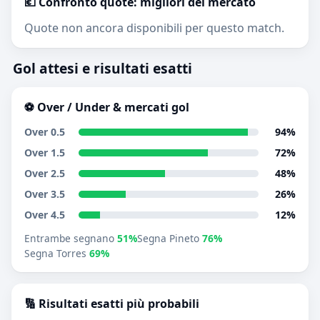
💶 Confronto quote: migliori del mercato
Quote non ancora disponibili per questo match.
Gol attesi e risultati esatti
⚽ Over / Under & mercati gol
Over 0.5
94%
Over 1.5
72%
Over 2.5
48%
Over 3.5
26%
Over 4.5
12%
Entrambe segnano
51%
Segna Pineto
76%
Segna Torres
69%
🔢 Risultati esatti più probabili