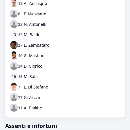
12
A. Zaccagno
6
F. Nunziatini
23
N. Antonelli
13
M. Baldi
13
27
E. Zambataro
10
G. Mastinu
24
D. Giorico
16
M. Sala
16
7
L. Di Stefano
77
G. Zecca
11
A. Diakite
Assenti e infortuni