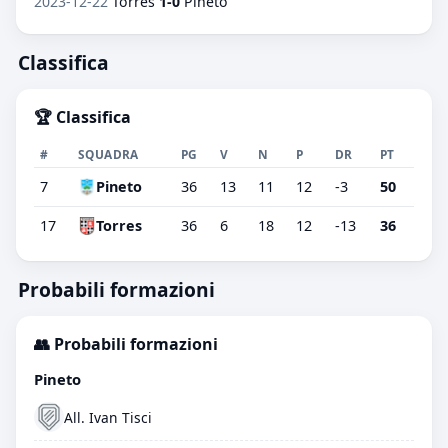
2023-12-22
Torres
1-0
Pineto
Classifica
🏆 Classifica
#
SQUADRA
PG
V
N
P
DR
PT
7
Pineto
36
13
11
12
-3
50
17
Torres
36
6
18
12
-13
36
Probabili formazioni
👥 Probabili formazioni
Pineto
All. Ivan Tisci