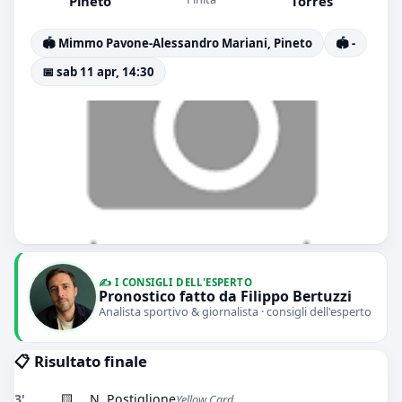
Pineto
Torres
🏟️ Mimmo Pavone-Alessandro Mariani, Pineto
🏟️ -
📅 sab 11 apr, 14:30
✍️ I CONSIGLI DELL'ESPERTO
Pronostico fatto da Filippo Bertuzzi
Analista sportivo & giornalista · consigli dell'esperto
📋 Risultato finale
3'
🟨
N. Postiglione
Yellow Card