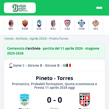
MIL
ROM
ATA
BOL
CAG
COM
CRE
F
Home
›
Archivio
›
Aprile 2026
›
Pineto-Torres
Contenuto d'
archivio
· partita del 11 aprile 2026 · stagione
2025-2026
Serie C - Girone B · Girone B - 36
Pineto - Torres
Pronostico, Probabili formazioni, Quote scommesse e
Previa 11 aprile 2026 oggi
0 - 0
Finita