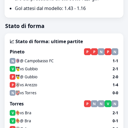
Gol attesi dal modello: 1.43 - 1.16
Stato di forma
📈 Stato di forma: ultime partite
Pineto
P
P
N
P
N
@ Campobasso FC
1-1
N
vs Gubbio
2-1
V
@ Gubbio
2-0
P
vs Arezzo
1-4
P
vs Torres
0-0
N
Torres
P
N
N
V
N
vs Bra
2-1
V
@ Bra
0-1
V