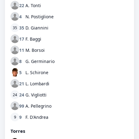
22
A. Tonti
4
N. Postiglione
35
D. Giannini
35
17
F. Baggi
11
M. Borsoi
8
G. Germinario
5
L. Schirone
21
L. Lombardi
24
G. Vigliotti
24
99
A. Pellegrino
9
F. D'Andrea
9
Torres