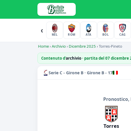
‹
MIL
ROM
ATA
BOL
CAG
Home
›
Archivio
›
Dicembre 2025
›
Torres-Pineto
Contenuto d'
archivio
· partita del 07 dicembre
Serie C - Girone B · Girone B - 17
Pronostico,
Torres