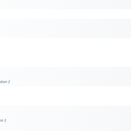
ution 2
on 3