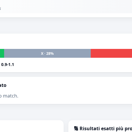
5
X · 28%
i
0.9-1.1
ato
o match.
🔢 Risultati esatti più pr