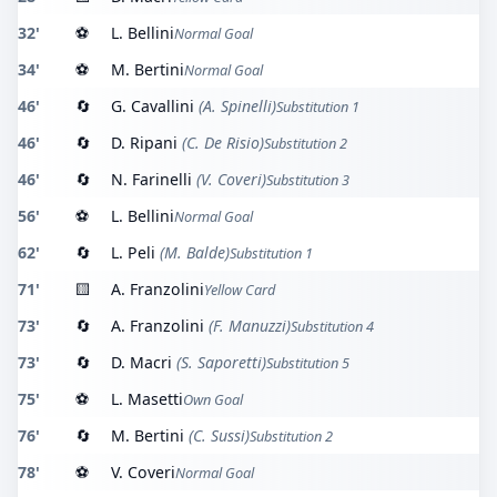
32'
⚽
L. Bellini
Normal Goal
34'
⚽
M. Bertini
Normal Goal
46'
🔄
G. Cavallini
(A. Spinelli)
Substitution 1
46'
🔄
D. Ripani
(C. De Risio)
Substitution 2
46'
🔄
N. Farinelli
(V. Coveri)
Substitution 3
56'
⚽
L. Bellini
Normal Goal
62'
🔄
L. Peli
(M. Balde)
Substitution 1
71'
🟨
A. Franzolini
Yellow Card
73'
🔄
A. Franzolini
(F. Manuzzi)
Substitution 4
73'
🔄
D. Macri
(S. Saporetti)
Substitution 5
75'
⚽
L. Masetti
Own Goal
76'
🔄
M. Bertini
(C. Sussi)
Substitution 2
78'
⚽
V. Coveri
Normal Goal