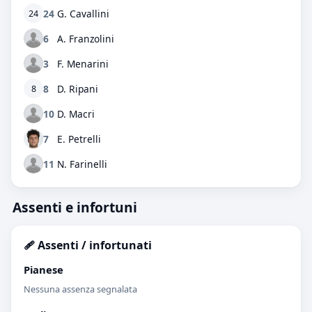
24
G. Cavallini
24
6
A. Franzolini
3
F. Menarini
8
D. Ripani
8
10
D. Macri
7
E. Petrelli
11
N. Farinelli
Assenti e infortuni
🩹 Assenti / infortunati
Pianese
Nessuna assenza segnalata