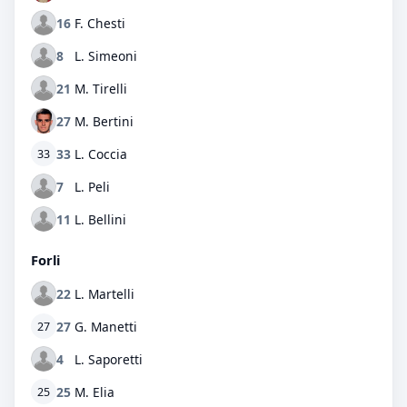
16
F. Chesti
8
L. Simeoni
21
M. Tirelli
27
M. Bertini
33
L. Coccia
33
7
L. Peli
11
L. Bellini
Forli
22
L. Martelli
27
G. Manetti
27
4
L. Saporetti
25
M. Elia
25