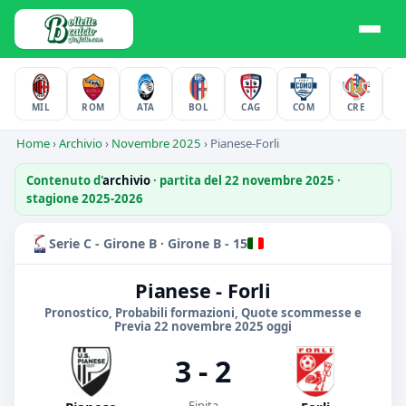
MIL
ROM
ATA
BOL
CAG
COM
CRE
F
Home
›
Archivio
›
Novembre 2025
›
Pianese-Forli
Contenuto d'
archivio
· partita del 22 novembre 2025 ·
stagione 2025-2026
Serie C - Girone B · Girone B - 15
Pianese - Forli
Pronostico, Probabili formazioni, Quote scommesse e
Previa 22 novembre 2025 oggi
3 - 2
Finita