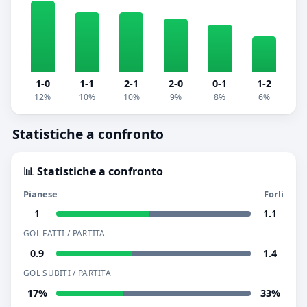
1-0
1-1
2-1
2-0
0-1
1-2
12%
10%
10%
9%
8%
6%
Statistiche a confronto
📊 Statistiche a confronto
Pianese
Forli
1
1.1
GOL FATTI / PARTITA
0.9
1.4
GOL SUBITI / PARTITA
17%
33%