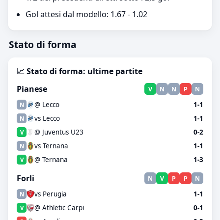
Gol attesi dal modello: 1.67 - 1.02
Stato di forma
📈 Stato di forma: ultime partite
Pianese
V
N
N
P
N
@ Lecco
1-1
N
vs Lecco
1-1
N
@ Juventus U23
0-2
V
vs Ternana
1-1
N
@ Ternana
1-3
V
Forli
N
V
P
P
N
vs Perugia
1-1
N
@ Athletic Carpi
0-1
V