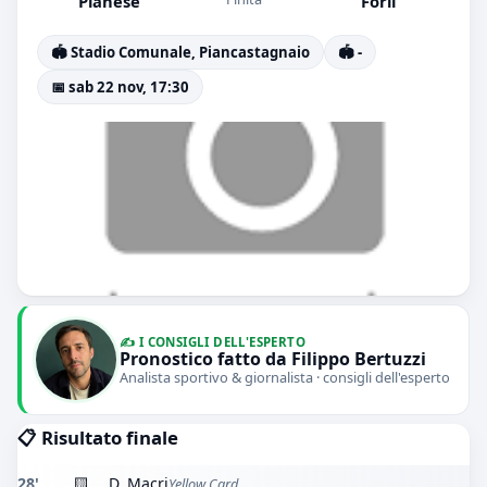
Pianese
Forli
🏟️ Stadio Comunale, Piancastagnaio
🏟️ -
📅 sab 22 nov, 17:30
✍️ I CONSIGLI DELL'ESPERTO
Pronostico fatto da Filippo Bertuzzi
Analista sportivo & giornalista · consigli dell'esperto
📋 Risultato finale
28'
🟨
D. Macri
Yellow Card