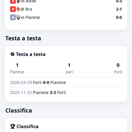
vs Ascoli
0-3
P
@ Bra
2-1
P
vs Pianese
0-0
N
Testa a testa
🔁 Testa a testa
1
1
0
Pianese
pari
Forli
2026-03-29
Forli
0-0
Pianese
2025-11-22
Pianese
3-2
Forli
Classifica
🏆 Classifica