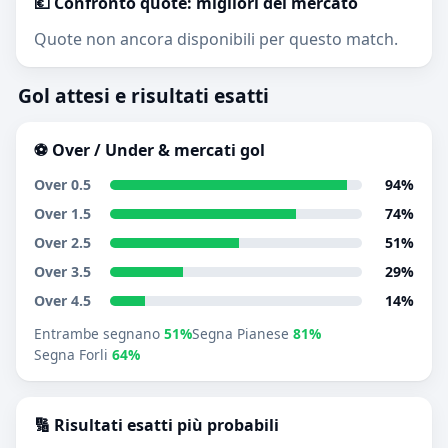
💶 Confronto quote: migliori del mercato
Quote non ancora disponibili per questo match.
Gol attesi e risultati esatti
⚽ Over / Under & mercati gol
Over 0.5
94%
Over 1.5
74%
Over 2.5
51%
Over 3.5
29%
Over 4.5
14%
Entrambe segnano
51%
Segna Pianese
81%
Segna Forli
64%
🔢 Risultati esatti più probabili