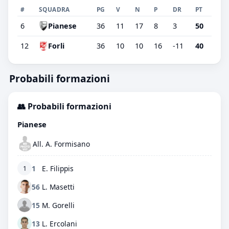
#
SQUADRA
PG
V
N
P
DR
PT
6
Pianese
36
11
17
8
3
50
12
Forli
36
10
10
16
-11
40
Probabili formazioni
👥 Probabili formazioni
Pianese
All. A. Formisano
1
E. Filippis
1
56
L. Masetti
15
M. Gorelli
13
L. Ercolani