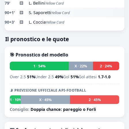
79'
🟨
L. Bellini
Yellow Card
90+1'
🟨
S. Saporetti
Yellow Card
90+3'
🟨
L. Coccia
Yellow Card
Il pronostico e le quote
🎯 Pronostico del modello
1 · 54%
X · 22%
2 · 24%
Over 2.5
51%
Under 2.5
49%
Gol
51%
Gol attesi
1.7-1.0
📡 PREVISIONE UFFICIALE API-FOOTBALL
1 · 10%
X · 45%
2 · 45%
Consiglio:
Doppia chance: pareggio o Forli