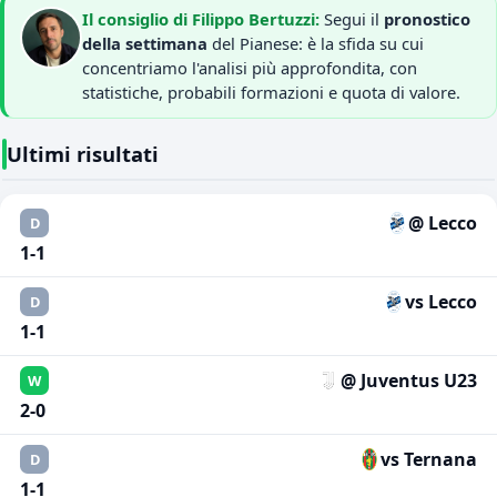
Il consiglio di Filippo Bertuzzi:
Segui il
pronostico
della settimana
del Pianese: è la sfida su cui
concentriamo l'analisi più approfondita, con
statistiche, probabili formazioni e quota di valore.
Ultimi risultati
@ Lecco
D
1-1
vs Lecco
D
1-1
@ Juventus U23
W
2-0
vs Ternana
D
1-1