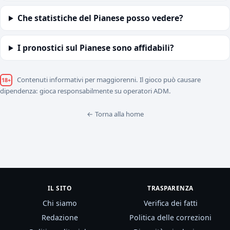
Che statistiche del Pianese posso vedere?
I pronostici sul Pianese sono affidabili?
Contenuti informativi per maggiorenni. Il gioco può causare
18+
dipendenza: gioca responsabilmente su operatori ADM.
← Torna alla home
IL SITO
TRASPARENZA
Chi siamo
Verifica dei fatti
Redazione
Politica delle correzioni