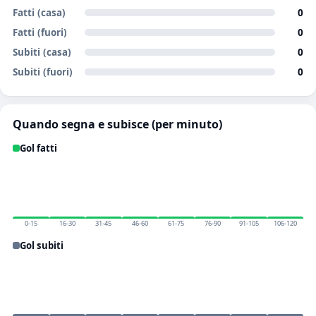
Fatti (casa)
0
Fatti (fuori)
0
Subiti (casa)
0
Subiti (fuori)
0
Quando segna e subisce (per minuto)
Gol fatti
0-15
16-30
31-45
46-60
61-75
76-90
91-105
106-120
Gol subiti