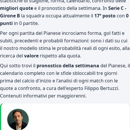
statistiche di stagione, forma, calendario, confronto delle
migliori quote
e il pronostico della settimana. In
Serie C -
Girone B
la squadra occupa attualmente il
17º posto
con
0
punti
in 0 partite.
Per ogni partita del Pianese incrociamo forma, gol fatti e
subiti, precedenti e probabili formazioni: sono i dati su cui
il nostro modello stima le probabilità reali di ogni esito, alla
ricerca del
valore
rispetto alla quota.
Qui sotto trovi il
pronostico della settimana
del Pianese, il
calendario completo con le sfide sbloccabili tre giorni
prima del calcio d'inizio e l'analisi di ogni match con le
quote a confronto, a cura dell'esperto Filippo Bertuzzi.
Contenuti informativi per maggiorenni.