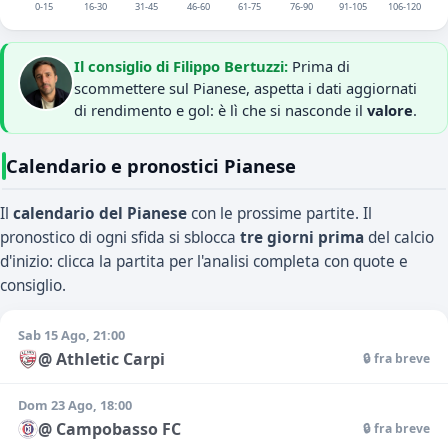
0-15
16-30
31-45
46-60
61-75
76-90
91-105
106-120
Il consiglio di Filippo Bertuzzi:
Prima di
scommettere sul Pianese, aspetta i dati aggiornati
di rendimento e gol: è lì che si nasconde il
valore
.
Calendario e pronostici Pianese
Il
calendario del Pianese
con le prossime partite. Il
pronostico di ogni sfida si sblocca
tre giorni prima
del calcio
d'inizio: clicca la partita per l'analisi completa con quote e
consiglio.
Sab 15 Ago, 21:00
@ Athletic Carpi
🔒 fra breve
Dom 23 Ago, 18:00
@ Campobasso FC
🔒 fra breve