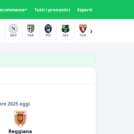
 scommesse
Tutti i pronostici
Esperti
›
NAP
PAR
PIS
SAS
TOR
UDI
VER
bre 2025 oggi
Reggiana