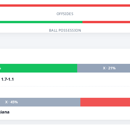
OFFSIDES
BALL POSSESSION
%
X · 21%
i
1.7-1.1
X · 45%
giana