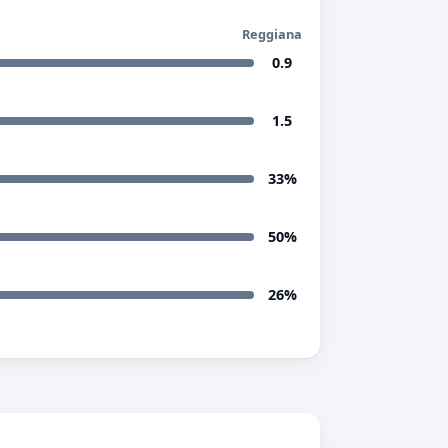
Reggiana
0.9
1.5
33%
50%
26%