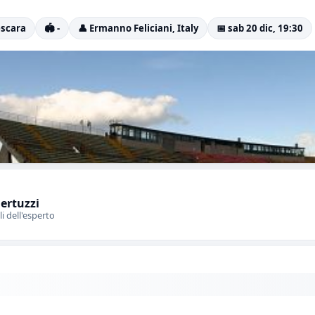
escara
🏟️ -
👤 Ermanno Feliciani, Italy
📅 sab 20 dic, 19:30
Bertuzzi
li dell'esperto