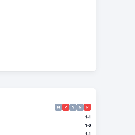
N
P
N
N
P
1-1
1-0
1-1