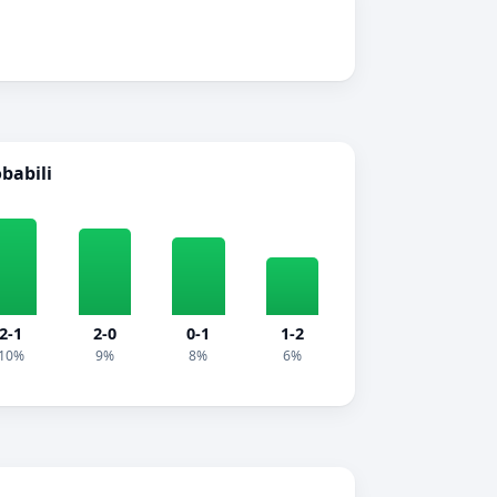
obabili
2-1
2-0
0-1
1-2
10%
9%
8%
6%