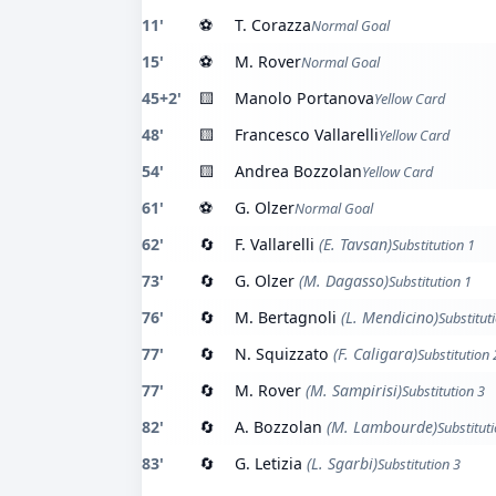
11'
⚽
T. Corazza
Normal Goal
15'
⚽
M. Rover
Normal Goal
45+2'
🟨
Manolo Portanova
Yellow Card
48'
🟨
Francesco Vallarelli
Yellow Card
54'
🟨
Andrea Bozzolan
Yellow Card
61'
⚽
G. Olzer
Normal Goal
62'
🔄
F. Vallarelli
(E. Tavsan)
Substitution 1
73'
🔄
G. Olzer
(M. Dagasso)
Substitution 1
76'
🔄
M. Bertagnoli
(L. Mendicino)
Substitut
77'
🔄
N. Squizzato
(F. Caligara)
Substitution 
77'
🔄
M. Rover
(M. Sampirisi)
Substitution 3
82'
🔄
A. Bozzolan
(M. Lambourde)
Substitut
83'
🔄
G. Letizia
(L. Sgarbi)
Substitution 3