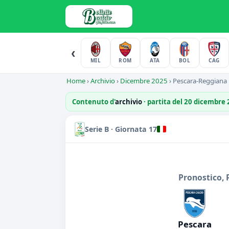
‹
MIL
ROM
ATA
BOL
CAG
Home
›
Archivio
›
Dicembre 2025
›
Pescara-Reggiana
Contenuto d'
archivio
· partita del 20 dicembre
Serie B · Giornata 17
Pronostico, 
Pescara