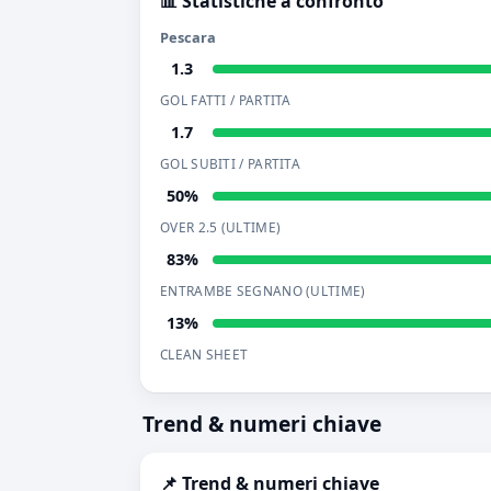
📊 Statistiche a confronto
Pescara
1.3
GOL FATTI / PARTITA
1.7
GOL SUBITI / PARTITA
50%
OVER 2.5 (ULTIME)
83%
ENTRAMBE SEGNANO (ULTIME)
13%
CLEAN SHEET
Trend & numeri chiave
📌 Trend & numeri chiave