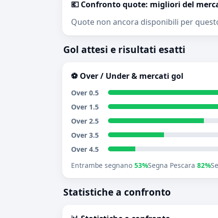
💶 Confronto quote: migliori del merc
Quote non ancora disponibili per quest
Gol attesi e risultati esatti
⚽ Over / Under & mercati gol
Over 0.5
Over 1.5
Over 2.5
Over 3.5
Over 4.5
Entrambe segnano
53%
Segna Pescara
82%
S
Statistiche a confronto