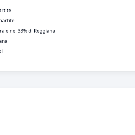
artite
partite
ara e nel 33% di Reggiana
iana
ol