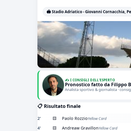
🏟️ Stadio Adriatico - Giovanni Cornacchia, P
✍️ I CONSIGLI DELL'ESPERTO
Pronostico fatto da Filippo 
Analista sportivo & giornalista · consig
📋 Risultato finale
2'
🟨
Paolo Rozzio
Yellow Card
4'
🟨
Andreaw Gravillon
Yellow Card