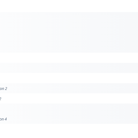
ion 2
2
ion 4