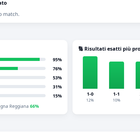
ato
o match.
🔢 Risultati esatti più pr
95%
76%
53%
31%
1-0
1-1
15%
12%
10%
egna Reggiana
66%