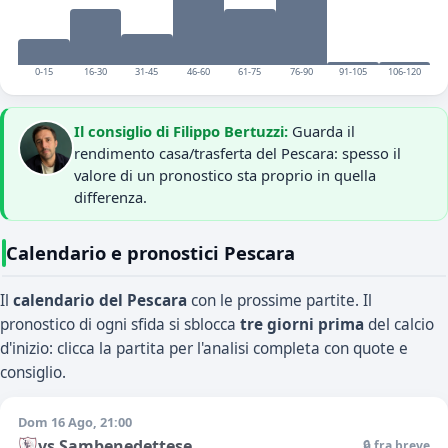
0-15
16-30
31-45
46-60
61-75
76-90
91-105
106-120
Il consiglio di Filippo Bertuzzi:
Guarda il
rendimento casa/trasferta del Pescara: spesso il
valore di un pronostico sta proprio in quella
differenza.
Calendario e pronostici Pescara
Il
calendario del Pescara
con le prossime partite. Il
pronostico di ogni sfida si sblocca
tre giorni prima
del calcio
d'inizio: clicca la partita per l'analisi completa con quote e
consiglio.
Dom 16 Ago, 21:00
vs Sambenedettese
🔒 fra breve