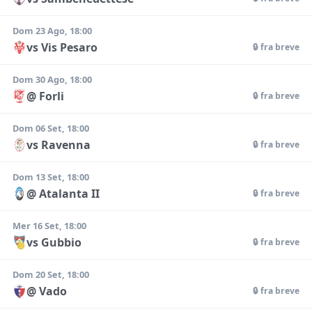
Dom 23 Ago, 18:00
vs Vis Pesaro
🔒 fra breve
Dom 30 Ago, 18:00
@ Forli
🔒 fra breve
Dom 06 Set, 18:00
vs Ravenna
🔒 fra breve
Dom 13 Set, 18:00
@ Atalanta II
🔒 fra breve
Mer 16 Set, 18:00
vs Gubbio
🔒 fra breve
Dom 20 Set, 18:00
@ Vado
🔒 fra breve