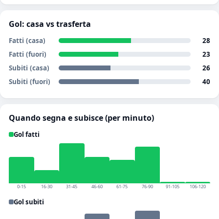
Gol: casa vs trasferta
Fatti (casa)
28
Fatti (fuori)
23
Subiti (casa)
26
Subiti (fuori)
40
Quando segna e subisce (per minuto)
Gol fatti
0-15
16-30
31-45
46-60
61-75
76-90
91-105
106-120
Gol subiti