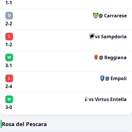
1-1
@ Carrarese
D
2-2
vs Sampdoria
L
1-2
@ Reggiana
W
3-1
@ Empoli
L
2-4
vs Virtus Entella
W
3-0
Rosa del Pescara