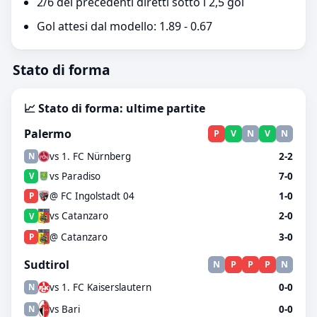
2/6 dei precedenti diretti sotto i 2,5 gol
Gol attesi dal modello: 1.89 - 0.67
Stato di forma
📈 Stato di forma: ultime partite
Palermo
P
V
N
V
N
vs 1. FC Nürnberg
2-2
N
vs Paradiso
7-0
V
@ FC Ingolstadt 04
1-0
P
vs Catanzaro
2-0
V
@ Catanzaro
3-0
P
Sudtirol
N
P
P
P
N
vs 1. FC Kaiserslautern
0-0
N
vs Bari
0-0
N