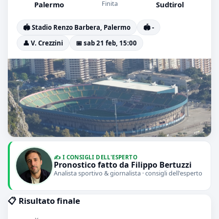
Finita
Palermo
Sudtirol
🏟️ Stadio Renzo Barbera, Palermo
🏟️ -
👤 V. Crezzini
📅 sab 21 feb, 15:00
✍️ I CONSIGLI DELL'ESPERTO
Pronostico fatto da Filippo Bertuzzi
Analista sportivo & giornalista · consigli dell'esperto
📋 Risultato finale