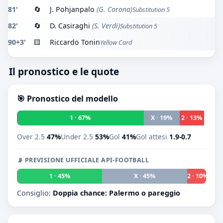
81'
🔄
J. Pohjanpalo
(G. Corona)
Substitution 5
82'
🔄
D. Casiraghi
(S. Verdi)
Substitution 5
90+3'
🟨
Riccardo Tonin
Yellow Card
Il pronostico e le quote
🎯 Pronostico del modello
1 · 67%
X · 19%
2 · 13%
Over 2.5
47%
Under 2.5
53%
Gol
41%
Gol attesi
1.9-0.7
📡 PREVISIONE UFFICIALE API-FOOTBALL
1 · 45%
X · 45%
2 · 10%
Consiglio:
Doppia chance: Palermo o pareggio