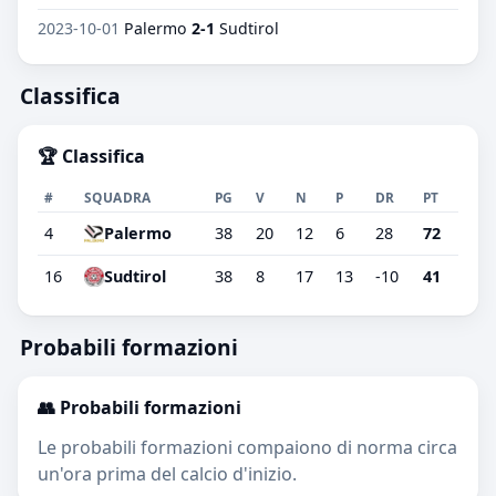
2023-10-01
Palermo
2-1
Sudtirol
Classifica
🏆 Classifica
#
SQUADRA
PG
V
N
P
DR
PT
4
Palermo
38
20
12
6
28
72
16
Sudtirol
38
8
17
13
-10
41
Probabili formazioni
👥 Probabili formazioni
Le probabili formazioni compaiono di norma circa
un'ora prima del calcio d'inizio.