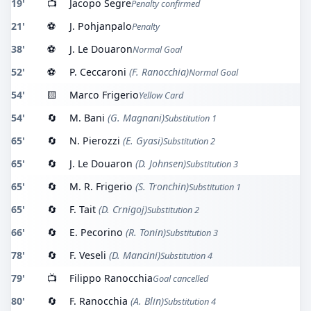
19'
📺
Jacopo Segre
Penalty confirmed
21'
⚽
J. Pohjanpalo
Penalty
38'
⚽
J. Le Douaron
Normal Goal
52'
⚽
P. Ceccaroni
(F. Ranocchia)
Normal Goal
54'
🟨
Marco Frigerio
Yellow Card
54'
🔄
M. Bani
(G. Magnani)
Substitution 1
65'
🔄
N. Pierozzi
(E. Gyasi)
Substitution 2
65'
🔄
J. Le Douaron
(D. Johnsen)
Substitution 3
65'
🔄
M. R. Frigerio
(S. Tronchin)
Substitution 1
65'
🔄
F. Tait
(D. Crnigoj)
Substitution 2
66'
🔄
E. Pecorino
(R. Tonin)
Substitution 3
78'
🔄
F. Veseli
(D. Mancini)
Substitution 4
79'
📺
Filippo Ranocchia
Goal cancelled
80'
🔄
F. Ranocchia
(A. Blin)
Substitution 4