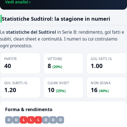
Vedi analisi ›
Statistiche Sudtirol: la stagione in numeri
Le
statistiche del Sudtirol
in Serie B: rendimento, gol fatti e
subiti, clean sheet e continuità. I numeri su cui costruiamo
ogni pronostico.
PARTITE
VITTORIE
GOL FATTI /G
40
8
1.00
(20%)
GOL SUBITI /G
CLEAN SHEET
NON SEGNA
1.20
10
16
(25%)
(40%)
Forma & rendimento
D
D
L
L
L
D
D
D