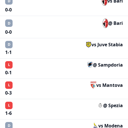
vs Bari
D
0-0
@ Bari
D
0-0
vs Juve Stabia
D
1-1
@ Sampdoria
L
0-1
vs Mantova
L
0-3
@ Spezia
L
1-6
vs Modena
D