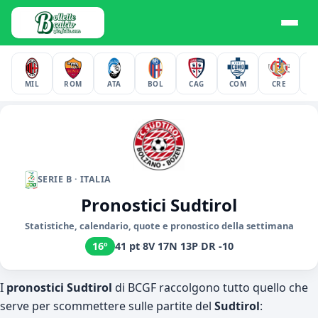
MIL
ROM
ATA
BOL
CAG
COM
CRE
F
SERIE B · ITALIA
Pronostici Sudtirol
Statistiche, calendario, quote e pronostico della settimana
16º
41 pt
·
8V 17N 13P
·
DR -10
I
pronostici Sudtirol
di BCGF raccolgono tutto quello che
serve per scommettere sulle partite del
Sudtirol
: