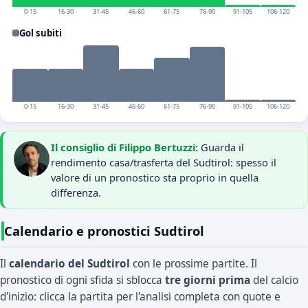
0-15
16-30
31-45
46-60
61-75
76-90
91-105
106-120
Gol subiti
0-15
16-30
31-45
46-60
61-75
76-90
91-105
106-120
Il consiglio di Filippo Bertuzzi:
Guarda il
rendimento casa/trasferta del Sudtirol: spesso il
valore di un pronostico sta proprio in quella
differenza.
Calendario e pronostici Sudtirol
Il
calendario del Sudtirol
con le prossime partite. Il
pronostico di ogni sfida si sblocca
tre giorni prima
del calcio
d'inizio: clicca la partita per l'analisi completa con quote e