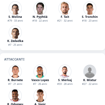
S. Molina
N. Pyyhtiä
F. Tait
S. Tronchin
#79 · 33 anni
#18 · 22 anni
#21 · 32 anni
#18 · 23 anni
K. Zedadka
#7 · 25 anni
ATTACCANTI
R. Burnete
Vasco Lopes
S. Merkaj
K. Mixtur
#7 · 21 anni
#7 · 26 anni
#33 · 28 anni
#27 · 22 anni
R. Odogwu
A. Vasic