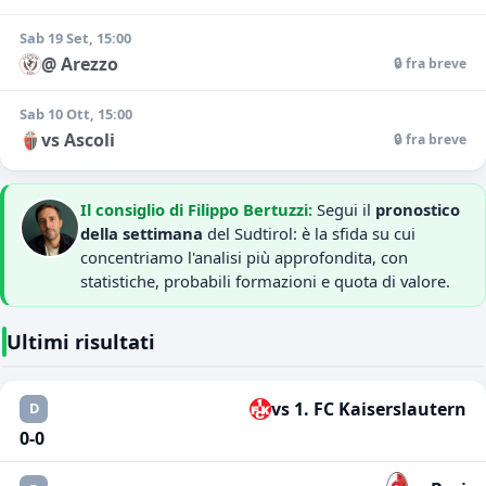
Sab 19 Set, 15:00
@ Arezzo
🔒 fra breve
Sab 10 Ott, 15:00
vs Ascoli
🔒 fra breve
Il consiglio di Filippo Bertuzzi:
Segui il
pronostico
della settimana
del Sudtirol: è la sfida su cui
concentriamo l'analisi più approfondita, con
statistiche, probabili formazioni e quota di valore.
Ultimi risultati
vs 1. FC Kaiserslautern
D
0-0