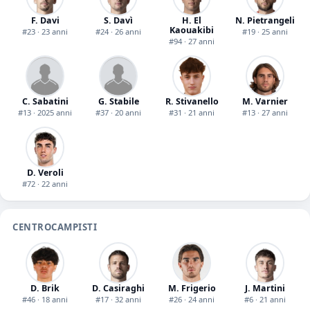
F. Davi
S. Davì
H. El
N. Pietrangeli
Kaouakibi
#23 · 23 anni
#24 · 26 anni
#19 · 25 anni
#94 · 27 anni
C. Sabatini
G. Stabile
R. Stivanello
M. Varnier
#13 · 2025 anni
#37 · 20 anni
#31 · 21 anni
#13 · 27 anni
D. Veroli
#72 · 22 anni
CENTROCAMPISTI
D. Brik
D. Casiraghi
M. Frigerio
J. Martini
#46 · 18 anni
#17 · 32 anni
#26 · 24 anni
#6 · 21 anni