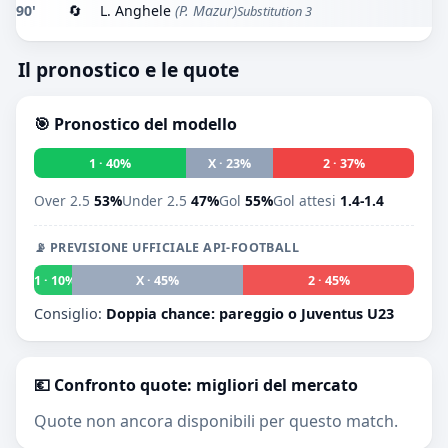
90'
🔄
L. Anghele
(P. Mazur)
Substitution 3
Il pronostico e le quote
🎯 Pronostico del modello
1 · 40%
X · 23%
2 · 37%
Over 2.5
53%
Under 2.5
47%
Gol
55%
Gol attesi
1.4-1.4
📡 PREVISIONE UFFICIALE API-FOOTBALL
1 · 10%
X · 45%
2 · 45%
Consiglio:
Doppia chance: pareggio o Juventus U23
💶 Confronto quote: migliori del mercato
Quote non ancora disponibili per questo match.