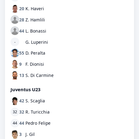
20
K. Haveri
28
Z. Hamlili
44
L. Bonassi
G. Luperini
-
55
D. Peralta
9
F. Dionisi
13
S. Di Carmine
Juventus U23
42
S. Scaglia
32
R. Turicchia
32
44
Pedro Felipe
44
3
J. Gil