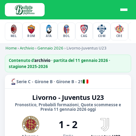
MIL
ROM
ATA
BOL
CAG
COM
CRE
F
Home
›
Archivio
›
Gennaio 2026
›
Livorno-Juventus U23
Contenuto d'
archivio
· partita del 11 gennaio 2026 ·
stagione 2025-2026
Serie C - Girone B · Girone B - 21
Livorno - Juventus U23
Pronostico, Probabili formazioni, Quote scommesse e
Previa 11 gennaio 2026 oggi
1 - 2
Finita