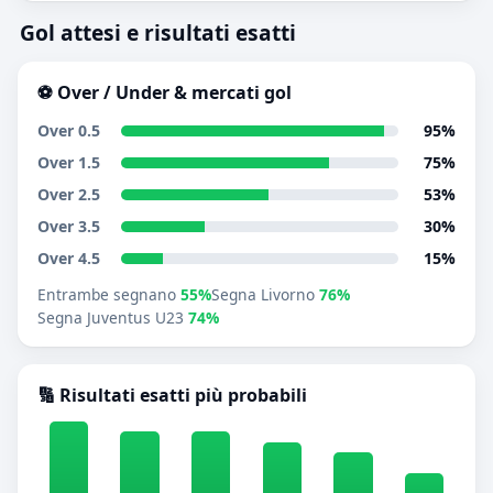
Gol attesi e risultati esatti
⚽ Over / Under & mercati gol
Over 0.5
95%
Over 1.5
75%
Over 2.5
53%
Over 3.5
30%
Over 4.5
15%
Entrambe segnano
55%
Segna Livorno
76%
Segna Juventus U23
74%
🔢 Risultati esatti più probabili