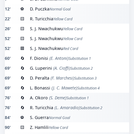
12'
⚽
D. Puczka
Normal Goal
22'
🟨
R. Turicchia
Yellow Card
26'
🟨
S. J. Nwachukwu
Yellow Card
52'
🟨
S. J. Nwachukwu
Yellow Card
52'
🟥
S. J. Nwachukwu
Red Card
60'
🔄
F. Dionisi
(E. Antoni)
Substitution 1
69'
🔄
G. Luperini
(A. Cioffi)
Substitution 2
69'
🔄
D. Peralta
(F. Marchesi)
Substitution 3
69'
🔄
L. Bonassi
(J. C. Mawete)
Substitution 4
76'
🔄
A. Okoro
(S. Deme)
Substitution 1
76'
🔄
R. Turicchia
(L. Amaradio)
Substitution 2
84'
⚽
S. Guerra
Normal Goal
90'
🟨
Z. Hamlili
Yellow Card