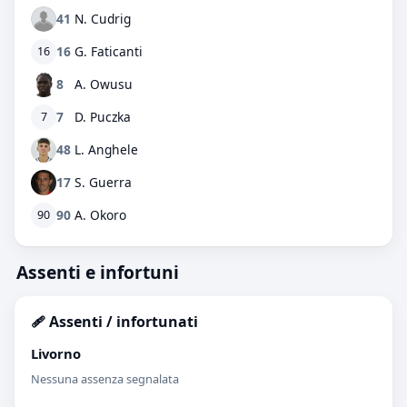
41
N. Cudrig
16
G. Faticanti
16
8
A. Owusu
7
D. Puczka
7
48
L. Anghele
17
S. Guerra
90
A. Okoro
90
Assenti e infortuni
🩹 Assenti / infortunati
Livorno
Nessuna assenza segnalata