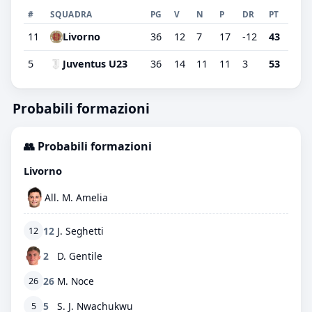
#
SQUADRA
PG
V
N
P
DR
PT
11
Livorno
36
12
7
17
-12
43
5
Juventus U23
36
14
11
11
3
53
Probabili formazioni
👥 Probabili formazioni
Livorno
All. M. Amelia
12
J. Seghetti
12
2
D. Gentile
26
M. Noce
26
5
S. J. Nwachukwu
5