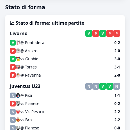
Stato di forma
📈 Stato di forma: ultime partite
Livorno
V
P
V
P
P
@ Pontedera
0-2
V
@ Arezzo
2-0
P
vs Gubbio
3-0
V
@ Torres
3-1
P
@ Ravenna
2-0
P
Juventus U23
N
N
V
V
N
@ Pisa
1-1
N
vs Pianese
0-2
P
vs Vis Pesaro
2-2
N
vs Bra
2-2
N
@ Pianese
0-0
N