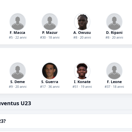
F. Macca
P. Mazur
A. Owusu
D. Ripani
#5 · 22 anni
#30 · 18 anni
#8 · 20 anni
#8 · 20 anni
S. Deme
S. Guerra
I. Konate
F. Leone
#9 · 20 anni
#17 · 36 anni
#51 · 19 anni
#37 · 18 anni
uventus U23
23?