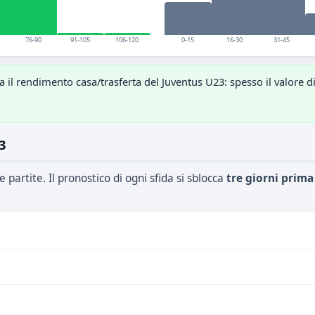
76-90
91-105
106-120
0-15
16-30
31-45
 il rendimento casa/trasferta del Juventus U23: spesso il valore di
3
 partite. Il pronostico di ogni sfida si sblocca
tre giorni prima