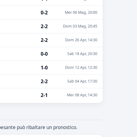
0-2
Mer 06 Mag, 20:00
2-2
Dom 03 Mag, 20:45
2-2
Dom 26 Apr, 14:30
0-0
Sab 18 Apr, 20:30
1-0
Dom 12 Apr, 12:30
2-2
Sab 04 Apr, 17:30
2-1
Mer 08 Apr, 14:30
 pesante può ribaltare un pronostico.