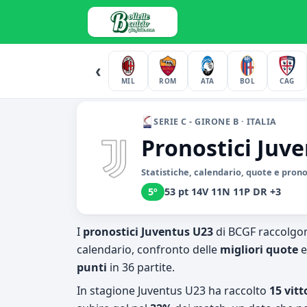
‹
MIL
ROM
ATA
BOL
CAG
SERIE C - GIRONE B · ITALIA
Pronostici Juv
Statistiche, calendario, quote e pron
5º
53 pt
·
14V 11N 11P
·
DR +3
I
pronostici Juventus U23
di BCGF raccolgon
calendario, confronto delle
migliori quote
e
punti
in 36 partite.
In stagione Juventus U23 ha raccolto
15 vitt