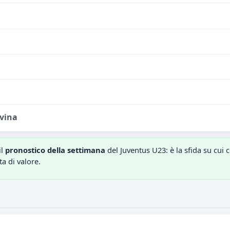
vina
il
pronostico della settimana
del Juventus U23: è la sfida su cui 
ta di valore.