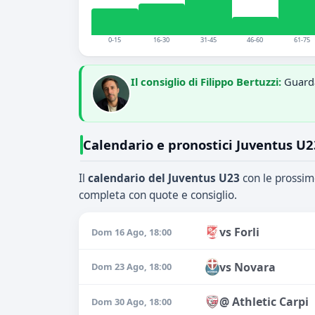
0-15
16-30
31-45
46-60
61-75
Il consiglio di Filippo Bertuzzi:
Guarda
Calendario e pronostici Juventus U2
Il
calendario del Juventus U23
con le prossime
completa con quote e consiglio.
vs Forli
Dom 16 Ago, 18:00
vs Novara
Dom 23 Ago, 18:00
@ Athletic Carpi
Dom 30 Ago, 18:00