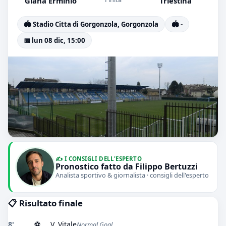
Giana Erminio
Triestina
🏟️ Stadio Citta di Gorgonzola, Gorgonzola
🏟️ -
📅 lun 08 dic, 15:00
✍️ I CONSIGLI DELL'ESPERTO
Pronostico fatto da Filippo Bertuzzi
Analista sportivo & giornalista · consigli dell'esperto
📋 Risultato finale
8'
⚽
V. Vitale
Normal Goal