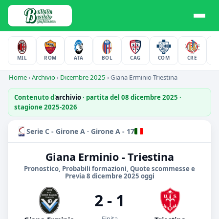
MIL
ROM
ATA
BOL
CAG
COM
CRE
F
Home
›
Archivio
›
Dicembre 2025
›
Giana Erminio-Triestina
Contenuto d'
archivio
· partita del 08 dicembre 2025 ·
stagione 2025-2026
Serie C - Girone A · Girone A - 17
Giana Erminio - Triestina
Pronostico, Probabili formazioni, Quote scommesse e
Previa 8 dicembre 2025 oggi
2 - 1
Finita