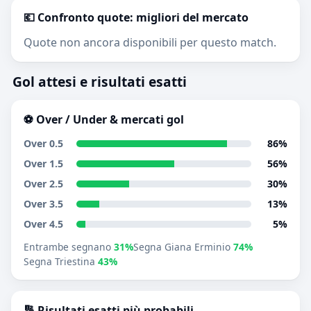
💶 Confronto quote: migliori del mercato
Quote non ancora disponibili per questo match.
Gol attesi e risultati esatti
⚽ Over / Under & mercati gol
Over 0.5
86%
Over 1.5
56%
Over 2.5
30%
Over 3.5
13%
Over 4.5
5%
Entrambe segnano
31%
Segna Giana Erminio
74%
Segna Triestina
43%
🔢 Risultati esatti più probabili