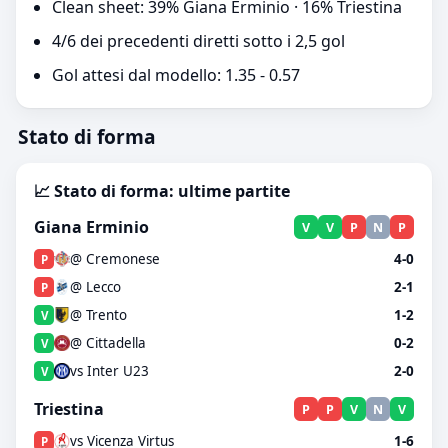
Clean sheet: 39% Giana Erminio · 16% Triestina
4/6 dei precedenti diretti sotto i 2,5 gol
Gol attesi dal modello: 1.35 - 0.57
Stato di forma
📈 Stato di forma: ultime partite
Giana Erminio
V
V
P
N
P
@ Cremonese
4-0
P
@ Lecco
2-1
P
@ Trento
1-2
V
@ Cittadella
0-2
V
vs Inter U23
2-0
V
Triestina
P
P
V
N
V
vs Vicenza Virtus
1-6
P