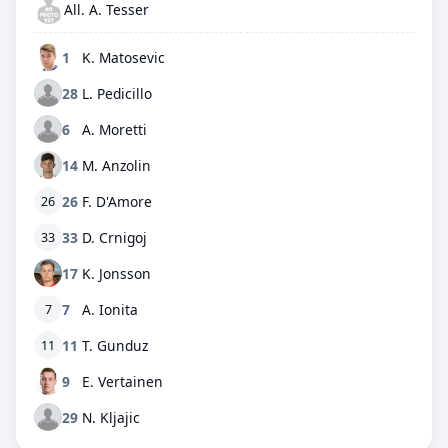
All. A. Tesser
1
K. Matosevic
28
L. Pedicillo
6
A. Moretti
14
M. Anzolin
26
F. D'Amore
26
33
D. Crnigoj
33
17
K. Jonsson
7
A. Ionita
7
11
T. Gunduz
11
9
E. Vertainen
29
N. Kljajic