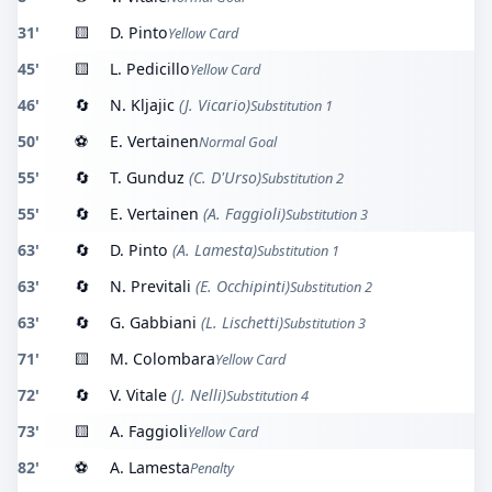
31'
🟨
D. Pinto
Yellow Card
45'
🟨
L. Pedicillo
Yellow Card
46'
🔄
N. Kljajic
(J. Vicario)
Substitution 1
50'
⚽
E. Vertainen
Normal Goal
55'
🔄
T. Gunduz
(C. D'Urso)
Substitution 2
55'
🔄
E. Vertainen
(A. Faggioli)
Substitution 3
63'
🔄
D. Pinto
(A. Lamesta)
Substitution 1
63'
🔄
N. Previtali
(E. Occhipinti)
Substitution 2
63'
🔄
G. Gabbiani
(L. Lischetti)
Substitution 3
71'
🟨
M. Colombara
Yellow Card
72'
🔄
V. Vitale
(J. Nelli)
Substitution 4
73'
🟨
A. Faggioli
Yellow Card
82'
⚽
A. Lamesta
Penalty