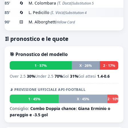
85'
🔄
M. Colombara
(T. Duca)
Substitution 5
85'
🔄
L. Pedicillo
(I. Voca)
Substitution 4
90'
🟨
M. Alborghetti
Yellow Card
Il pronostico e le quote
🎯 Pronostico del modello
1 · 57%
X · 26%
2 · 17%
Over 2.5
30%
Under 2.5
70%
Gol
31%
Gol attesi
1.4-0.6
📡 PREVISIONE UFFICIALE API-FOOTBALL
1 · 45%
X · 45%
2 · 10%
Consiglio:
Combo Doppia chance: Giana Erminio o
pareggio e -3.5 gol