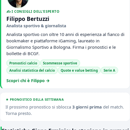
✍️ I CONSIGLI DELL'ESPERTO
Filippo Bertuzzi
Analista sportivo & giornalista
Analista sportivo con oltre 10 anni di esperienza al fianco di
bookmaker e piattaforme iGaming, laureato in
Giornalismo Sportivo a Bologna. Firma i pronostici e le
bollette di BCGF.
Pronostici calcio
Scommesse sportive
Analisi statistica del calcio
Quote e value betting
Serie A
Scopri chi è Filippo →
★ PRONOSTICO DELLA SETTIMANA
Il prossimo pronostico si sblocca
3 giorni prima
del match.
Torna presto.