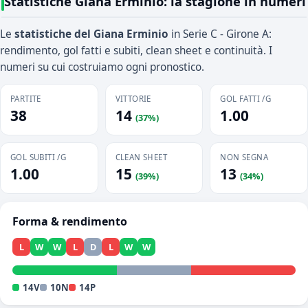
Statistiche Giana Erminio: la stagione in numeri
Le
statistiche del Giana Erminio
in Serie C - Girone A:
rendimento, gol fatti e subiti, clean sheet e continuità. I
numeri su cui costruiamo ogni pronostico.
PARTITE
VITTORIE
GOL FATTI /G
38
14
1.00
(37%)
GOL SUBITI /G
CLEAN SHEET
NON SEGNA
1.00
15
13
(39%)
(34%)
Forma & rendimento
L
W
W
L
D
L
W
W
14V
10N
14P