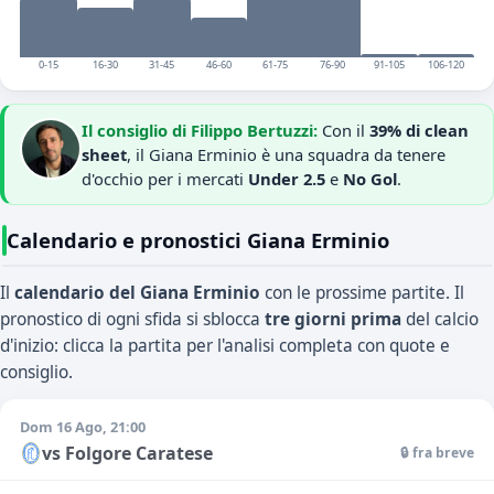
0-15
16-30
31-45
46-60
61-75
76-90
91-105
106-120
Il consiglio di Filippo Bertuzzi:
Con il
39% di clean
sheet
, il Giana Erminio è una squadra da tenere
d'occhio per i mercati
Under 2.5
e
No Gol
.
Calendario e pronostici Giana Erminio
Il
calendario del Giana Erminio
con le prossime partite. Il
pronostico di ogni sfida si sblocca
tre giorni prima
del calcio
d'inizio: clicca la partita per l'analisi completa con quote e
consiglio.
Dom 16 Ago, 21:00
vs Folgore Caratese
🔒 fra breve