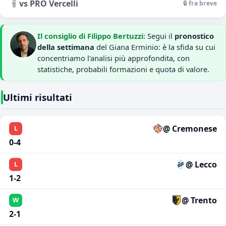
vs PRO Vercelli
🔒 fra breve
Il consiglio di Filippo Bertuzzi:
Segui il
pronostico
della settimana
del Giana Erminio: è la sfida su cui
concentriamo l'analisi più approfondita, con
statistiche, probabili formazioni e quota di valore.
Ultimi risultati
@ Cremonese
L
0-4
@ Lecco
L
1-2
@ Trento
W
2-1