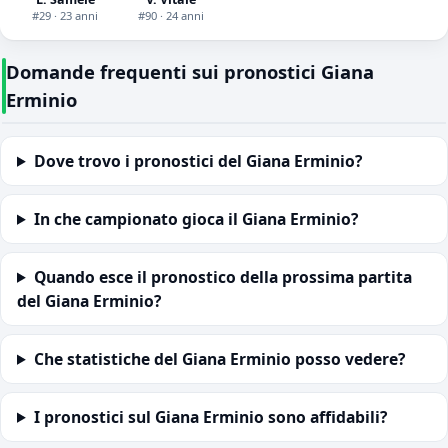
#29 · 23 anni
#90 · 24 anni
Domande frequenti sui pronostici Giana
Erminio
Dove trovo i pronostici del Giana Erminio?
In che campionato gioca il Giana Erminio?
Quando esce il pronostico della prossima partita
del Giana Erminio?
Che statistiche del Giana Erminio posso vedere?
I pronostici sul Giana Erminio sono affidabili?