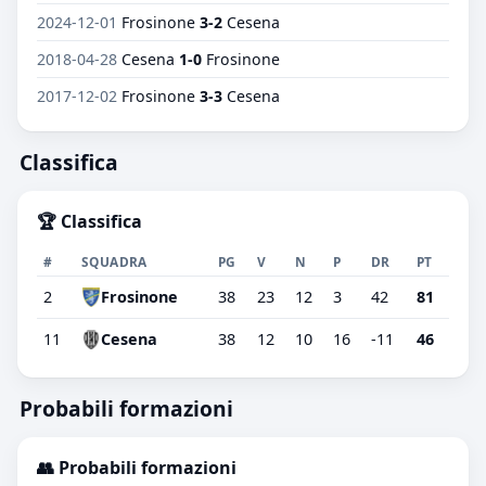
2024-12-01
Frosinone
3-2
Cesena
2018-04-28
Cesena
1-0
Frosinone
2017-12-02
Frosinone
3-3
Cesena
Classifica
🏆 Classifica
#
SQUADRA
PG
V
N
P
DR
PT
2
Frosinone
38
23
12
3
42
81
11
Cesena
38
12
10
16
-11
46
Probabili formazioni
👥 Probabili formazioni