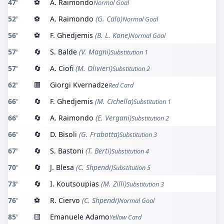
47'
⚽
A. Raimondo
Normal Goal
52'
⚽
A. Raimondo
(G. Calo)
Normal Goal
56'
⚽
F. Ghedjemis
(B. L. Kone)
Normal Goal
57'
🔄
S. Balde
(V. Magni)
Substitution 1
57'
🔄
A. Ciofi
(M. Olivieri)
Substitution 2
62'
🟥
Giorgi Kvernadze
Red Card
66'
🔄
F. Ghedjemis
(M. Cichella)
Substitution 1
66'
🔄
A. Raimondo
(E. Vergani)
Substitution 2
66'
🔄
D. Bisoli
(G. Frabotta)
Substitution 3
67'
🔄
S. Bastoni
(T. Berti)
Substitution 4
70'
🔄
J. Blesa
(C. Shpendi)
Substitution 5
73'
🔄
I. Koutsoupias
(M. Zilli)
Substitution 3
76'
⚽
R. Ciervo
(C. Shpendi)
Normal Goal
85'
🟨
Emanuele Adamo
Yellow Card