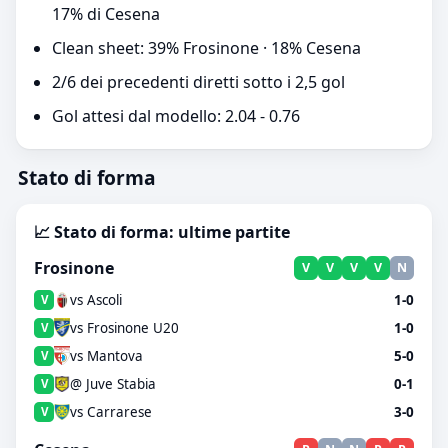
17% di Cesena
Clean sheet: 39% Frosinone · 18% Cesena
2/6 dei precedenti diretti sotto i 2,5 gol
Gol attesi dal modello: 2.04 - 0.76
Stato di forma
📈 Stato di forma: ultime partite
Frosinone
V
V
V
V
N
vs Ascoli
1-0
V
vs Frosinone U20
1-0
V
vs Mantova
5-0
V
@ Juve Stabia
0-1
V
vs Carrarese
3-0
V