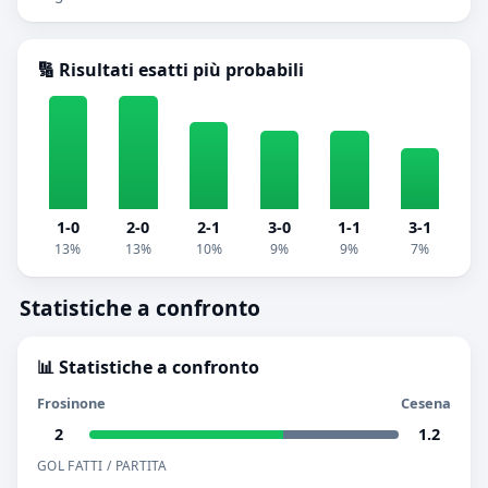
🔢 Risultati esatti più probabili
1-0
2-0
2-1
3-0
1-1
3-1
13%
13%
10%
9%
9%
7%
Statistiche a confronto
📊 Statistiche a confronto
Frosinone
Cesena
2
1.2
GOL FATTI / PARTITA