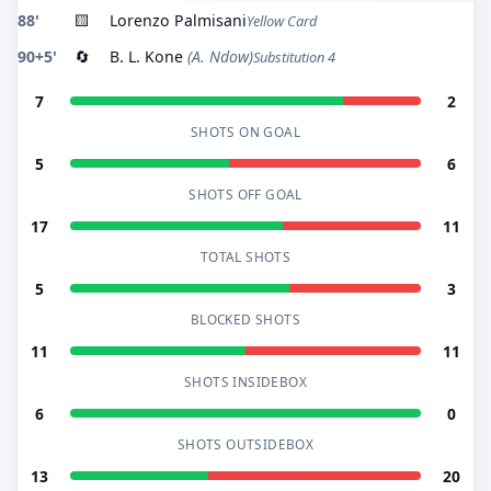
88'
🟨
Lorenzo Palmisani
Yellow Card
90+5'
🔄
B. L. Kone
(A. Ndow)
Substitution 4
7
2
SHOTS ON GOAL
5
6
SHOTS OFF GOAL
17
11
TOTAL SHOTS
5
3
BLOCKED SHOTS
11
11
SHOTS INSIDEBOX
6
0
SHOTS OUTSIDEBOX
13
20