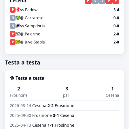
Cesena
P
N
N
P
P
vs Padova
3-4
P
@ Carrarese
0-0
N
vs Sampdoria
0-0
N
@ Palermo
2-0
P
@ Juve Stabia
2-0
P
Testa a testa
🔁 Testa a testa
2
3
1
Frosinone
pari
Cesena
2026-03-14
Cesena
2-2
Frosinone
2025-09-30
Frosinone
3-1
Cesena
2025-04-13
Cesena
1-1
Frosinone