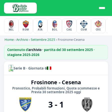
MIL
ROM
ATA
BOL
CAG
COM
CRE
F
Home
›
Archivio
›
Settembre 2025
›
Frosinone-Cesena
Contenuto d'
archivio
· partita del 30 settembre 2025 ·
stagione 2025-2026
Serie B · Giornata 6
Frosinone - Cesena
Pronostico, Probabili formazioni, Quote scommesse e
Previa 30 settembre 2025 oggi
3 - 1