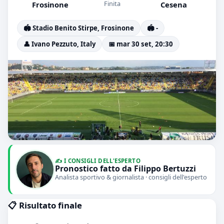
Finita
Frosinone
Cesena
🏟️ Stadio Benito Stirpe, Frosinone
🏟️ -
👤 Ivano Pezzuto, Italy
📅 mar 30 set, 20:30
✍️ I CONSIGLI DELL'ESPERTO
Pronostico fatto da Filippo Bertuzzi
Analista sportivo & giornalista · consigli dell'esperto
📋 Risultato finale