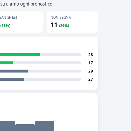
costruiamo ogni pronostico.
EAN SHEET
NON SEGNA
7
11
(18%)
(29%)
28
17
29
27