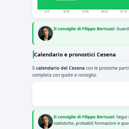
0-15
16-30
31-45
46-60
61-75
Il consiglio di Filippo Bertuzzi:
Guarda
Calendario e pronostici Cesena
Il
calendario del Cesena
con le prossime partit
completa con quote e consiglio.
Il consiglio di Filippo Bertuzzi:
Segui 
statistiche, probabili formazioni e quo