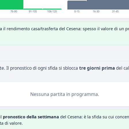
76-90
91-105
106-120
0-15
16-30
31-45
 il rendimento casa/trasferta del Cesena: spesso il valore di un pr
e. Il pronostico di ogni sfida si sblocca
tre giorni prima
del cal
Nessuna partita in programma.
il
pronostico della settimana
del Cesena: è la sfida su cui concen
ta di valore.