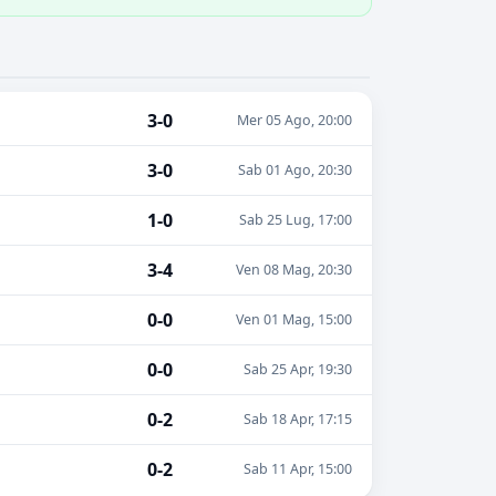
3-0
Mer 05 Ago, 20:00
3-0
Sab 01 Ago, 20:30
1-0
Sab 25 Lug, 17:00
3-4
Ven 08 Mag, 20:30
0-0
Ven 01 Mag, 15:00
0-0
Sab 25 Apr, 19:30
0-2
Sab 18 Apr, 17:15
0-2
Sab 11 Apr, 15:00