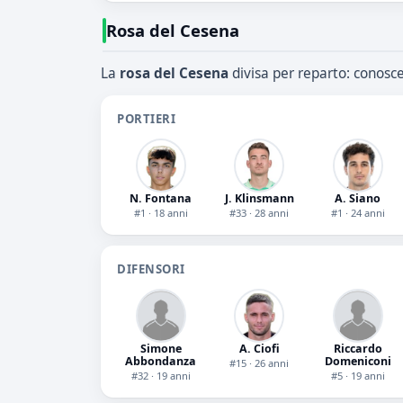
Rosa del Cesena
La
rosa del Cesena
divisa per reparto: conosce
PORTIERI
N. Fontana
J. Klinsmann
A. Siano
#1 · 18 anni
#33 · 28 anni
#1 · 24 anni
DIFENSORI
Simone
A. Ciofi
Riccardo
Abbondanza
Domeniconi
#15 · 26 anni
#32 · 19 anni
#5 · 19 anni