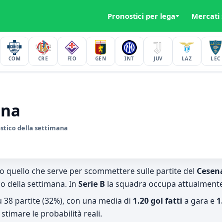
Pronostici per lega
Mercati
COM
CRE
FIO
GEN
INT
JUV
LAZ
LEC
ena
ostico della settimana
o quello che serve per scommettere sulle partite del
Cesen
co della settimana. In
Serie B
la squadra occupa attualmente
 38 partite (32%), con una media di
1.20 gol fatti
a gara e
1
timare le probabilità reali.