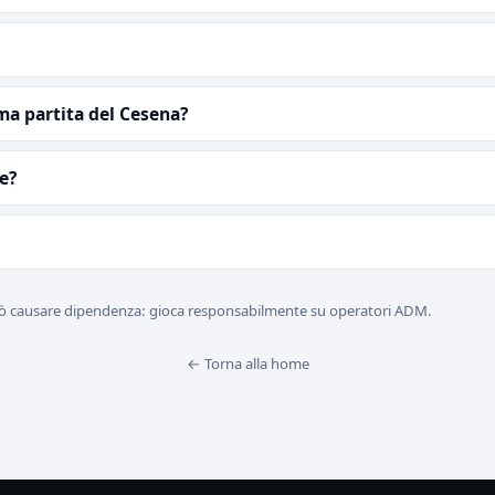
ma partita del Cesena?
e?
uò causare dipendenza: gioca responsabilmente su operatori ADM.
← Torna alla home