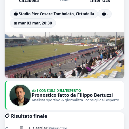
Cittadella
Inter U23
🏟️ Stadio Pier Cesare Tombolato, Cittadella
🏟️ -
📅 mar 03 mar, 20:30
✍️ I CONSIGLI DELL'ESPERTO
Pronostico fatto da Filippo Bertuzzi
Analista sportivo & giornalista · consigli dell'esperto
📋 Risultato finale
7'
🟨
F. Casolari
Yellow Card