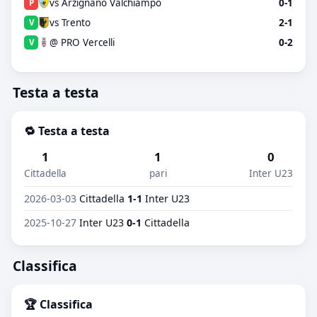
vs Arzignano Valchiampo
0-1
P
vs Trento
2-1
V
@ PRO Vercelli
0-2
V
Testa a testa
🔁 Testa a testa
1
1
0
Cittadella
pari
Inter U23
2026-03-03
Cittadella
1-1
Inter U23
2025-10-27
Inter U23
0-1
Cittadella
Classifica
🏆 Classifica