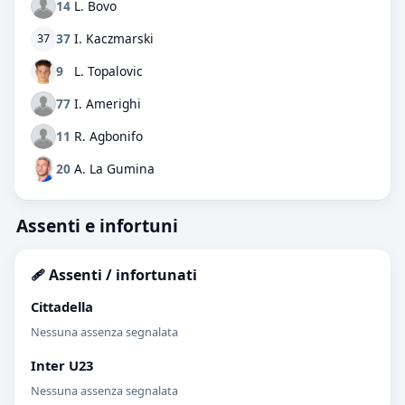
14
L. Bovo
37
I. Kaczmarski
37
9
L. Topalovic
77
I. Amerighi
11
R. Agbonifo
20
A. La Gumina
Assenti e infortuni
🩹 Assenti / infortunati
Cittadella
Nessuna assenza segnalata
Inter U23
Nessuna assenza segnalata