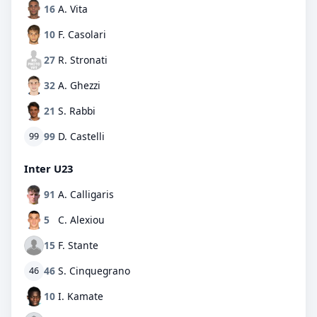
16
A. Vita
10
F. Casolari
27
R. Stronati
32
A. Ghezzi
21
S. Rabbi
99
D. Castelli
99
Inter U23
91
A. Calligaris
5
C. Alexiou
15
F. Stante
46
S. Cinquegrano
46
10
I. Kamate