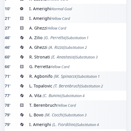
10'
⚽
I. Amerighi
Normal Goal
21'
🟨
I. Amerighi
Yellow Card
27'
🟨
A. Ghezzi
Yellow Card
46'
🔄
A. Zilio
(G. Perretta)
Substitution 1
46'
🔄
A. Ghezzi
(A. Rizza)
Substitution 2
60'
🔄
R. Stronati
(E. Anastasia)
Substitution 3
66'
🟨
G. Perretta
Yellow Card
71'
🔄
R. Agbonifo
(M. Spinacce)
Substitution 1
71'
🔄
L. Topalovic
(T. Berenbruch)
Substitution 2
77'
🔄
A. Vita
(C. Bunino)
Substitution 4
78'
🟨
T. Berenbruch
Yellow Card
79'
🔄
L. Bovo
(M. Cocchi)
Substitution 3
79'
🔄
I. Amerighi
(L. Fiordilino)
Substitution 4