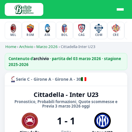
MIL
ROM
ATA
BOL
CAG
COM
CRE
F
Home
›
Archivio
›
Marzo 2026
›
Cittadella-Inter U23
Contenuto d'
archivio
· partita del 03 marzo 2026 · stagione
2025-2026
Serie C - Girone A · Girone A - 30
Cittadella - Inter U23
Pronostico, Probabili formazioni, Quote scommesse e
Previa 3 marzo 2026 oggi
1 - 1
Finita