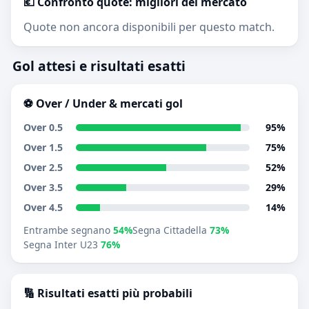
💶 Confronto quote: migliori del mercato
Quote non ancora disponibili per questo match.
Gol attesi e risultati esatti
⚽ Over / Under & mercati gol
Over 0.5
95%
Over 1.5
75%
Over 2.5
52%
Over 3.5
29%
Over 4.5
14%
Entrambe segnano
54%
Segna Cittadella
73%
Segna Inter U23
76%
🔢 Risultati esatti più probabili