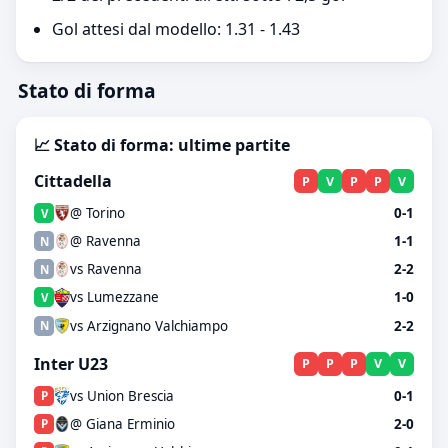
Gol attesi dal modello: 1.31 - 1.43
Stato di forma
📈 Stato di forma: ultime partite
Cittadella
P
V
P
P
V
@ Torino
0-1
V
@ Ravenna
1-1
N
vs Ravenna
2-2
N
vs Lumezzane
1-0
V
vs Arzignano Valchiampo
2-2
N
Inter U23
P
P
P
V
V
vs Union Brescia
0-1
P
@ Giana Erminio
2-0
P