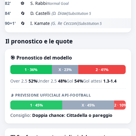
82'
⚽
S. Rabbi
Normal Goal
84'
🔄
D. Castelli
(D. Diaw)
Substitution 5
90+1'
🔄
I. Kamate
(G. Re Cecconi)
Substitution 5
Il pronostico e le quote
🎯 Pronostico del modello
1 · 36%
X · 23%
2 · 41%
Over 2.5
52%
Under 2.5
48%
Gol
54%
Gol attesi
1.3-1.4
📡 PREVISIONE UFFICIALE API-FOOTBALL
1 · 45%
X · 45%
2 · 10%
Consiglio:
Doppia chance: Cittadella o pareggio