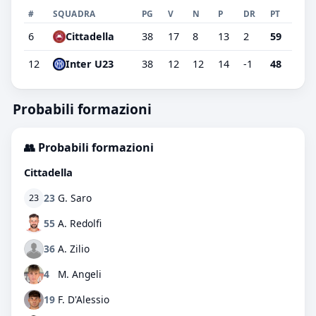
#
SQUADRA
PG
V
N
P
DR
PT
6
Cittadella
38
17
8
13
2
59
12
Inter U23
38
12
12
14
-1
48
Probabili formazioni
👥 Probabili formazioni
Cittadella
23
G. Saro
23
55
A. Redolfi
36
A. Zilio
4
M. Angeli
19
F. D'Alessio