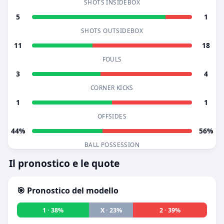
SHOTS INSIDEBOX
5
1
SHOTS OUTSIDEBOX
11
18
FOULS
3
4
CORNER KICKS
1
1
OFFSIDES
44%
56%
BALL POSSESSION
Il pronostico e le quote
🎯 Pronostico del modello
1 · 38%
X · 23%
2 · 39%