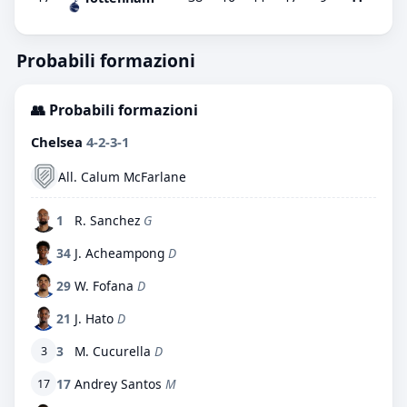
Probabili formazioni
👥 Probabili formazioni
Chelsea
4-2-3-1
All. Calum McFarlane
1
R. Sanchez
G
34
J. Acheampong
D
29
W. Fofana
D
21
J. Hato
D
3
M. Cucurella
D
3
17
Andrey Santos
M
17