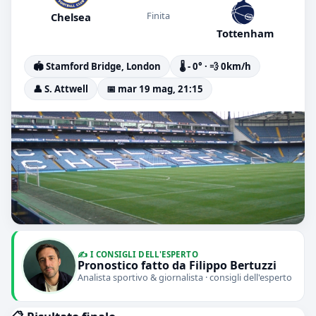
Finita
Chelsea
Tottenham
🏟️ Stamford Bridge, London
🌡️ - 0° · 💨 0km/h
👤 S. Attwell
📅 mar 19 mag, 21:15
✍️ I CONSIGLI DELL'ESPERTO
Pronostico fatto da Filippo Bertuzzi
Analista sportivo & giornalista · consigli dell'esperto