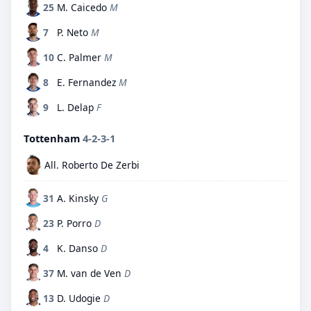
25
M. Caicedo
M
7
P. Neto
M
10
C. Palmer
M
8
E. Fernandez
M
9
L. Delap
F
Tottenham
4-2-3-1
All. Roberto De Zerbi
31
A. Kinsky
G
23
P. Porro
D
4
K. Danso
D
37
M. van de Ven
D
13
D. Udogie
D