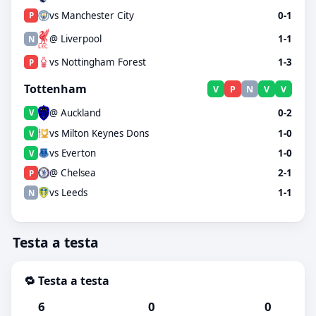
vs Manchester City
0-1
P
@ Liverpool
1-1
N
vs Nottingham Forest
1-3
P
Tottenham
V
P
N
V
V
@ Auckland
0-2
V
vs Milton Keynes Dons
1-0
V
vs Everton
1-0
V
@ Chelsea
2-1
P
vs Leeds
1-1
N
Testa a testa
🔁 Testa a testa
6
0
0