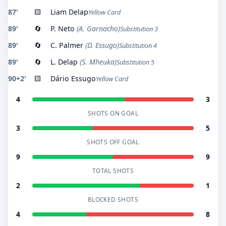
87'
🟨
Liam Delap
Yellow Card
89'
🔄
P. Neto
(A. Garnacho)
Substitution 3
89'
🔄
C. Palmer
(D. Essugo)
Substitution 4
89'
🔄
L. Delap
(S. Mheuka)
Substitution 5
90+2'
🟨
Dário Essugo
Yellow Card
4
3
SHOTS ON GOAL
3
5
SHOTS OFF GOAL
9
9
TOTAL SHOTS
2
1
BLOCKED SHOTS
4
8