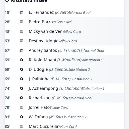
📋 Risultato finale
18'
⚽
E. Fernandez
(P. Neto)
Normal Goal
28'
🟨
Pedro Porro
Yellow Card
43'
🟨
Micky van de Ven
Yellow Card
63'
🟨
Destiny Udogie
Yellow Card
67'
⚽
Andrey Santos
(E. Fernandez)
Normal Goal
69'
🔄
R. Kolo Muani
(J. Maddison)
Substitution 1
69'
🔄
D. Udogie
(D. Spence)
Substitution 2
69'
🔄
J. Palhinha
(P. M. Sarr)
Substitution 3
74'
🔄
J. Acheampong
(T. Chalobah)
Substitution 1
74'
⚽
Richarlison
(P. M. Sarr)
Normal Goal
79'
🟨
Jorrel Hato
Yellow Card
81'
🔄
W. Fofana
(M. Sarr)
Substitution 2
85'
🟨
Marc Cucurella
Yellow Card