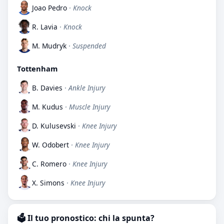
Joao Pedro
· Knock
R. Lavia
· Knock
M. Mudryk
· Suspended
Tottenham
B. Davies
· Ankle Injury
M. Kudus
· Muscle Injury
D. Kulusevski
· Knee Injury
W. Odobert
· Knee Injury
C. Romero
· Knee Injury
X. Simons
· Knee Injury
🗳️ Il tuo pronostico: chi la spunta?