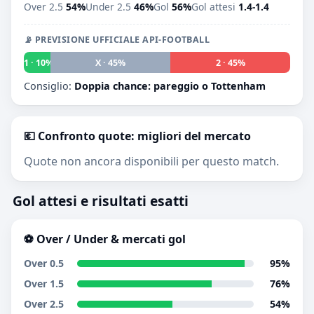
Over 2.5
54%
Under 2.5
46%
Gol
56%
Gol attesi
1.4-1.4
📡 PREVISIONE UFFICIALE API-FOOTBALL
1 · 10%
X · 45%
2 · 45%
Consiglio:
Doppia chance: pareggio o Tottenham
💶 Confronto quote: migliori del mercato
Quote non ancora disponibili per questo match.
Gol attesi e risultati esatti
⚽ Over / Under & mercati gol
Over 0.5
95%
Over 1.5
76%
Over 2.5
54%