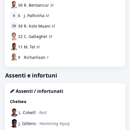
30
R. Bentancur
M
6
J. Palhinha
M
6
39
R. Kolo Muani
M
39
22
C. Gallagher
M
11
M. Tel
M
9
Richarlison
F
Assenti e infortuni
🩹 Assenti / infortunati
Chelsea
L. Colwill
· Rest
J. Gittens
· Hamstring Injury