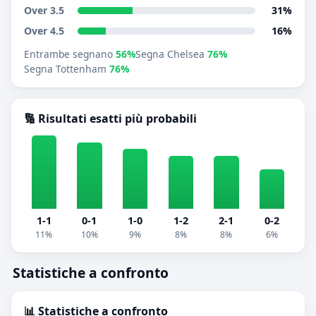
Over 3.5
31%
Over 4.5
16%
Entrambe segnano
56%
Segna Chelsea
76%
Segna Tottenham
76%
🔢 Risultati esatti più probabili
1-1
0-1
1-0
1-2
2-1
0-2
11%
10%
9%
8%
8%
6%
Statistiche a confronto
📊 Statistiche a confronto